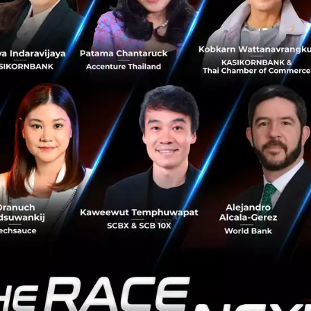
จำนวน 5% ที่สามารถทำเงินได้กว่า 100 ล้านดอลลาร์ ดังนั้น ถึ
าความสำเร็จก็ยังถือว่าน้อย ซึ่ง Kan ก็ยังเผยอีกว่าเหตุผลที่ในเ
ไหร่ เป็นเพราะว่ามันเป็นเรื่องยากที่ในการที่จะรวมจำนวนประ
ฐฯ เรามีจำนวนประชากรกว่า 300 ล้านคนที่ค่อนข้างมีฐานะ” ซึ่ง
ำเร็จ
ด์ในการลงทุนใน YC Kan ได้กล่าวว่า เทรนด์ส่วนมากนั้นจะตามบ
่อตอนช่วงที่ Groupon นั้นเริ่มต้น ก็ได้มีหลากหลายบริษัทที่มีควา
นุนไปแค่ไม่กี่รายเท่านั้น และพวกเขาส่วนมากนั้นก็มีแนวโน้มท
ไปทำอย่างอื่นแทน” ซึ่ง Kan ก็ได้ชี้ให้เห็นว่าเทรนด์ที่กำลังมา
นคือ Fintech ซึ่ง YC ก็ได้ให้การสนับสนุนบริษัทเหล่านั้นไป รวมถ
งการชำระเงินที่ช่วยในการขับเคลื่อนอุตสาหกรรม e-Comme
้รับความโด่งดังนั้นมาจากการเป็นผู้ให้การสนับสนุนรายแรกของ Air
น Startup ไปกว่า 1,100 ราย โดย Kan นั้นก็เคยเป็นหนึ่งในบริษั
ลายๆ ธุรกิจของเขา ซึ่งรวมถึงธุรกิจวิดีโอสตรีมมิ่ง Justin.tv