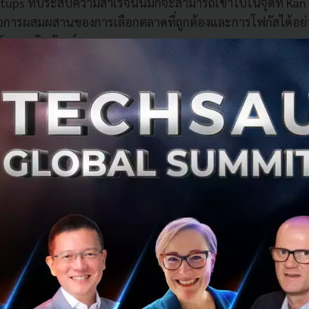
rtups ที่ประสบความสำเร็จนั้นมักจะสามารถเข้าไปในจุดที่ Kan 
การผสมผสานของการเลือกตลาดที่ถูกต้องและการโฟกัสได้อย่าง
พัฒนาผลิตภัณฑ์ของพวกเขา
ที่ Startup หลายๆ รายนั้นล้มเหลวนั้นก็คือการที่เงินของพวก
านั้นมีเงินไม่เพียงพอ “โดยทั่วไปเมื่อคุณนั้นระดมทุนในจำนว
ณเพื่อที่จะให้มันสอดคล้องกับจำนวนเงินที่คุณได้รับ และบา
ายามที่จะใช้เงินในการแก้ปัญหาทั้งหมดของคุณ”
ดมทุนเงินในจำนวนที่น้อยนั้นเป็นผลดีต่อ Startup เพราะว่ามั
์” ซึ่งเขาได้แนะนำว่าการมีเงินทุนที่น้อยจริงๆ แล้วดีต่อทีม “ด้
เราก็ได้สร้างเซิร์ฟเวอร์และรากฐานของเรา และท้ายที่สุดแล้วเรา
ซึ่งได้กลายมาเป็น Bandwith ที่มีผู้ใช้มากที่สุดเป็นอันดับ 4 
ไป ซึ่งเราเริ่มจากการที่ไม่มีศักยภาพพอในการระดมทุน แต่มันก
ค่ามหาศาล”