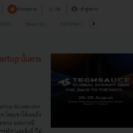
ส่งบทความ
TH
EN
เข้าสู่ระบบ
UGHTS
Based On
SUSTAINABLE
VIDEOS
P
tartup นั้นควร
tartup Accelerator
h โดยเขาได้เผยถึง
ร่อยหรอ และการมี
ควรทำ’
และสิ่งที่
‘ไม่