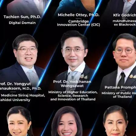
างในกรณีของบริษัท Startup Exec ที่ได้ทำการระดมทุนเงินกว่า
นนั้นพวกเขายังไม่มีธุรกิจที่สามารถจับต้องได้จริงๆ และไม่น
ดลงเรื่อยๆ โดยยังไม่มีธุรกิจอะไรขึ้นมาเป็นชิ้นเป็นอัน “ไม่ว่
ากการระดมทุน คุณจะใช้มันภายใน 12-24 เดือน ซึ่งภายใน 24 เด
หนึ่งคือการที่บางส่วนนั้นไม่ค่อยมีความสมเหตุสมผลทางธุรกิจ
้นๆ สิ่งนี้นั้นค่อนข้างอันตรายต่อบริษัทอย่างมาก
er นั้นเข้ากันไม่ได้
หรือการที่ “พวกเขานั้นไล่กันและกันออก หร
กคุณนั้นจะรู้ได้เลยว่า Startup นั้นไม่สามารถไปต่อได้อีกต่อไป
รทำงานด้วยกัน และดูว่าพวกคุณนั้นสามารถที่จะเข้ากันได้หรือไ
สมเหตุผลมาก แต่ความเป็นจริงแล้วการทำเช่นนี้นั้นก็ไม่เคยป
ว่า บางครั้งการหาพาร์ทเนอร์ของบริษัท ก็เหมือนกับการซื้อล็อ
ความสำเร็จของ Startup ถึงแม้ว่า Startup ที่ได้รับเงินสนับสนุ
่างมากนั้นก็ยังหาได้ยาก “สำหรับ YC เราให้เงินสนับสนุน Sta
ำนวน Startup แค่ 10-11 รายหรือจำนวน 1% เท่านั้นที่สามารถที่