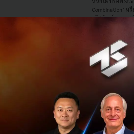
หนักได้ บริษัท Sta
Combination’ หรือ
ผลิตภัณฑ์และการ
2. อีกหนึ่งเหตุผล
หมายถึงการที่พวกเข
ขยายงบประมาณของคุ
ในกับดักของการพย
“แต่ผมคิดว่าการระ
ความคิดที่สร้างสรรค
เงินทุนที่น้อย ซึ่ง
รากฐานที่แข็งแกร่ง 
ตอนที่เราได้ขายมัน
เทคโนโลยีที่มีมูล