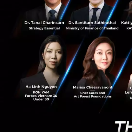
3
พันล้านดอลลาร์ และ
สนับสนุนโดย YC อัตร
มียูนิคอร์นสักเท่า
ภูมิภาคนี้ “ในสหรั
ทำให้ประสบความส
สำหรับแนวโน้มเทรน
ในช่วงเริ่มต้น “เมื
เราก็ได้ทำงานสนับส
ก็ปรับเปลี่ยนธุรกิจ
ตะวันออกเฉียงใต้นั้
ของระบบพื้นฐานขอ
ส่วนหนึ่งที่ YC ได
ก็ได้ให้การสนับสนุ
สนับสนุนจาก YC ในห