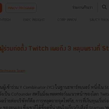
ร่วมงานกับเรา
INNOV PROGRAM
THTECH
EXEC INSIGHT
CORP INNOV
SAUCY THO
้ร่วมก่อตั้ง Twitch เผยถึง 3 หลุมพรางที่ S
Techsauce Team
นผู้เข้าร่วม Y Combinator (YC) ในฐานะพาร์ทเนอร์ หนึ่งใน S
ยังเป็น Cofounder สตรีมมิ่งแพลตฟอร์มแนวหน้าของโลก Twitc
ผลร้ายต่อบริษัทก็คือ การหลุดจากจุดโฟกัส, การที่เงินทุนเริ่ม
ของตนเอง ซึ่งเขาก็ได้ชี้จุดที่น่าสนใจเกี่ยวกับสิ่งที่ Startup
‘