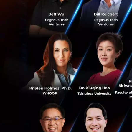
โดยเขาได้ยกตัวอย่
ในรอบ Seed โดยในตอ
ของพวกเขาก็เริ่มหม
ไหร่ที่คุณได้มากจ
จะเริ่มหมดลง” ส่วน
คิดว่าในระยะเวลาสั
3. การที่ Co-found
หนึ่งนั้นลาออก” พว
แนะนำถึงการทดลองกา
ที่ค่อนข้างสมเหตุ
เคส โดยเขาได้กล่าว
1
หากพูดถึงเรื่องของ
ประสบความสำเร็จอย
แห่ง แต่เรานั้นมีจ