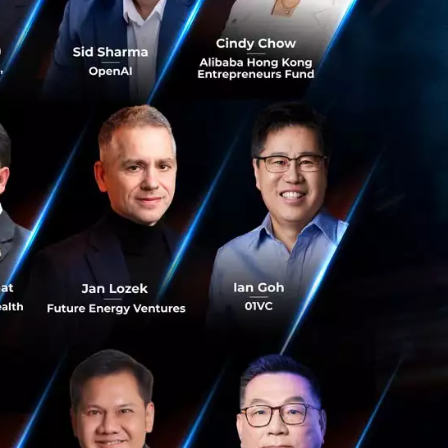
 3.5 ล้านดอลลาร์
านหลังจากนั้น เงิน
าจำนวนเงินมากเท่า
ือนนี้เงินของคุณก็
สักเท่าไหร่ และผม
ือการที่อีกครึ่ง
 โดย Kan ได้
ม่ ซึ่งนี่เป็นวิธี
รากฎให้เห็นในหลายๆ
ตเตอรี่
นจาก YC บริษัทที่จะ
rtup กว่า 1,100
ทำเงินได้กว่า 1