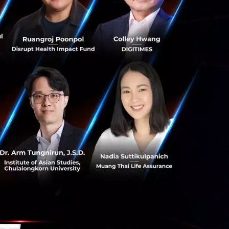
งแม้ว่าจะถูก
อเชียนั้นยังไม่ค่อย
ชาชนที่เพียงพอใน
ค่อนข้างง่ายที่จะ
ริษัทที่กำลังอยู่
มคล้ายคลึงกัน ซึ่ง
ี่จะล้มเหลวหรือไม่
แรงในภูมิภาคเอเชีย
ึงบริษัทที่ทำเรื่อง
rce
bnb ซึ่ง YC นั้น
ทที่ได้รับการ
 และภายหลังเขาก็ได้