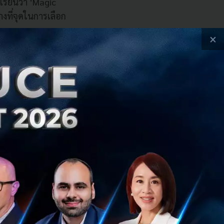
เรียนว่า ‘Magic
ที่จุดในการเลือก
×
เขานั้นหมด
แต่ไม่ได้
นมาก คุณจะเริ่ม
งทีคุณก็ตกเข้าไป
นเป็นการทำให้เกิด
วย Justin.tv เรามี
ก็สามารถที่จะสร้าง
ในสหรัฐอเมริกาใน
็ทำให้เรานั้นสร้าง