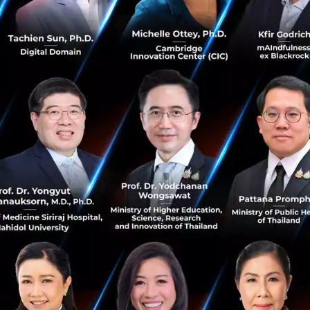
ทีมผู้บริหาร 5 ธุรกิจใต้ Orbix Group
อบไปด้วย 5 บริษัทย่อย โดย
ดร.กรินทร์ บุญเลิศวณิชย์ รองผู
ลในงาน MONEY20/20 Asia ณ Orbix Group Booth เกี่ยวกับไลน์ธุ
วบิกซ์
ซ์ ดิจิทัล แอสเสท จำกัด)
ระบบเสนอขายโทเคนดิจิทัล (ICO Portal) รายแรกของกลุ่มธุรกิจท
ชอบจากสำนักงานคณะกรรมการกำกับหลักทรัพย์และตลาดหลักทร
ระกอบการ ที่ต้องการออกโทเคนดิจิทัลและระดมทุนผ่าน Kubix
หรือ
ออร์บิกซ์ เทรด