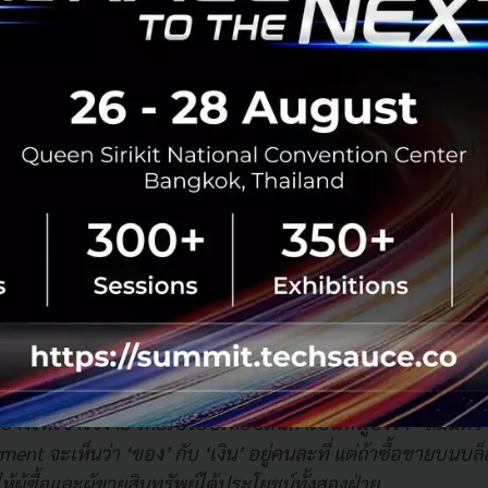
dian
หรือ ออร์บิกซ์ คัสโทเดียน
ิกซ์ คัสโทเดียน จำกัด)
รับฝากสินทรัพย์ดิจิทัลรายแรกของไทยที่ได้รับใบอนุญาตจากกร
ูแลของสำนักงาน ก.ล.ต.
ix Group จึงมีบทบาทชัดเจน ทั้งยังสนับสนุนซึ่งกันและกันในร
ทย กล่าวคือ Orbix Group มีทั้งบริการด้านกระดานเทรดสินทรั
ัล (ICO Portal) บริการพัฒนาเทคโนโลยีหลังบ้าน บริการจัดกา
็บรักษาสินทรัพย์ดิจิทัล
น์ Orbix Group อยากที่จะเชื่อมโยงกับโลกบล็อกเชน เพราะสินทร
ยโอนกันได้ เงินที่อยู่ในโลกบล็อกเชนยังสามารถเชื่อมโยงกันข
รทำธุรกรรมเปลี่ยนไป”
ย่างให้เข้าใจง่าย โดยเปรียบเทียบสินค้าเป็นหมูปิ้งว่า
“สมมติว่า
yment จะเห็นว่า ‘ของ’ กับ ‘เงิน’ อยู่คนละที่ แต่ถ้าซื้อขายบนบ
ให้ผู้ซื้อและผู้ขายสินทรัพย์ได้ประโยชน์ทั้งสองฝ่าย