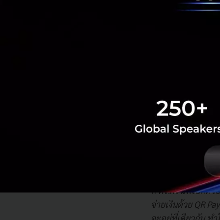
Orbix Custo
(บริษัท ออร์บ
ผู้ให้บริการ
ใต้การกำกับด
แต่ละบริษัทใน Orb
ดิจิทัลของประเทศไ
เสนอขายโทเคนดิจิท
ดิจิทัลและบริการเก
“ในส่วนของวิสัยทัศ
บล็อกเชนสามารถถ่า
ส่งผลให้รูปแบบกา
ด ดร.กรินทร์ยกตัวอ
จ่ายเงินด้วย QR Pa
จะอยู่ที่เดียวกัน ทำ