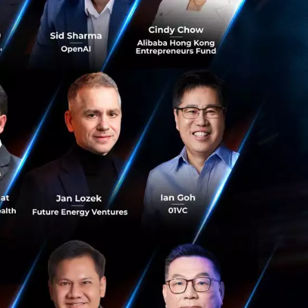
้จัดการใหญ่ ธนาคาร
รกิจทั้ง 5 ใต้หมวก
างการเงินไทยที่ได้
ัพย์ (ก.ล.ต.) โดย
 ได้