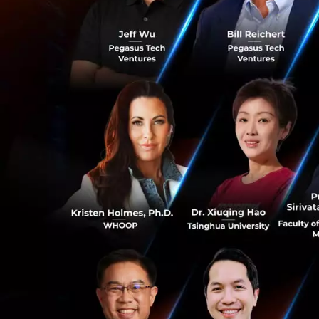
Orbix Group ประก
กสิกรไทย
ให้ข้อมู
Orbix Group ดังนี้
Kubix หรือ คิ
(บริษัท คิวบิก
ผู้ให้บริการ
รับความเห็น
0
ตอบโจทย์ผู้ป
Orbix Trade