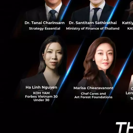
(บริษัท ออร์บ
827
ผู้นำศูนย์ซื้
กำกับของสำน
(สำนักงาน ก.
Orbix Invest 
(บริษัท ออร์บิ
ผู้จัดการเงิน
จากกระทรวงก
ตลาดหลักทรัพ
Orbix Techno
(บริษัท ออร์บ
ผู้พัฒนาและใ
เคลื่อนให้เก