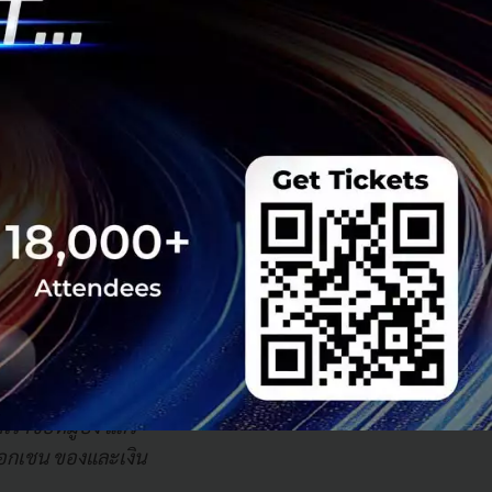
ะทรวงการคลัง ภาย
ะบบนิเวศสินทรัพย์
พย์ บริการระบบ
รเงินทุนสินทรัพย์
ัพย์ดิจิทัลบน
้ามพรมแดนได้ และ
เราซื้อหมูปิ้ง แล้ว
ล็อกเชน ของและเงิน