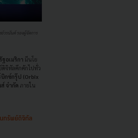
ย์วรนันต์ รองผู้จัดการ
รัฐอเมริกา
มีนโย
จิทัลคึกคักไปทั่ว
์บิกซ์กรุ๊ป (Orbix
งส์ จำกัด
ภายใน
นทรัพย์ดิจิทัล