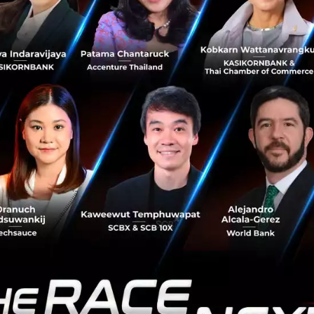
ิกซ์ เทรด จำกัด)
อขายสินทรัพย์ดิจิทัล ซึ่งได้รับใบอนุญาตจากกระทรวงการคลังแล
ักงานคณะกรรมการกำกับหลักทรัพย์และตลาดหลักทรัพย์แห่
ล.ต.)
หรือ ออร์บิกซ์ อินเวสท์
กซ์ อินเวสท์ จำกัด)
ทุนสินทรัพย์ดิจิทัล (Digital Asset Fund Manager) ที่ได้รับใ
ารคลัง ภายใต้การกำกับดูแลของสำนักงานคณะกรรมการกำกับ
ย์ (ก.ล.ต.)
logy หรือ ออร์บิกซ์ เทคโนโลยี
ิกซ์ เทคโนโลยี แอนด์ อินโนเวชั่น จำกัด)
ห้บริการ Quarix โครงสร้างพื้นฐานเทคโนโลยีบล็อกเชนระดับภูมิ
ิด Use Cases ในโลกความจริง