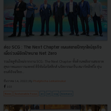
ส่อง SCG : The Next Chapter แผนสยายปีกทุกไลน์ธุรกิจ
เพื่อร่วมพิชิตเป้าหมาย Net Zero
รวมโซลูชันใหม่จากงาน SCG : The Next Chapter ทั้งด้านพลังงานสะอาด
สุขภาพและการแพทย์ ดิจิทัลโลจิสติกส์ นวัตกรรมกรีน สมาร์ทลิฟวิ่ง หุ่น
ยนต์อัจฉริยะ...
ธันวาคม 14, 2022
| By
Phatphicha Lerksirinukul
103
News
Sustainable Focus
ev
iot
scg
biomass