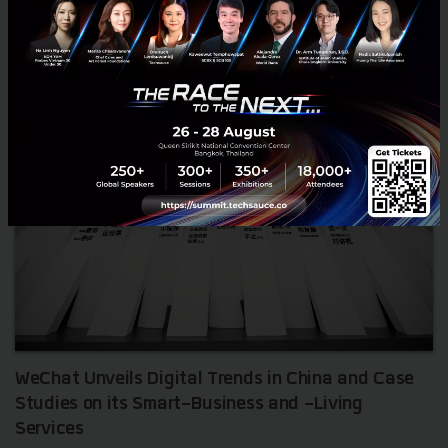
PR News
Huawei
ASSET WORLD
Smart Living
WeChat Unveils Digital Trends in China and Case
Studies on its Smart-Business and -Living
Services