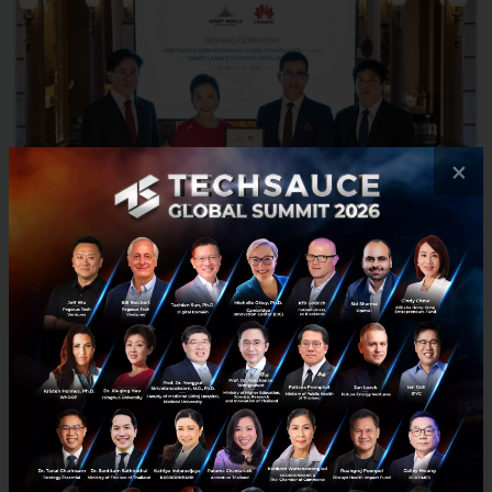
×
ASSET WORLD และ Huawei ลงนาม ร่วมพัฒนาระบบนิเวศ
ต้นแบบขับเคลื่อนแพล็ตฟอร์ม Smart Living
ASSET WORLD ร่วมมือกับ Huawei ในการแลกเปลี่ยนความเชี่ยวชาญ และ
มองหาความเป็นไปได้ในการพัฒนาระบบนิเวศสำหรับสมาร์ทลีฟวิ่งและ
อาคารอัจฉริยะต้นแบบ ที่จะถูกนำมาใช้งานจริงในโครงการอสังหาริ...
พฤศจิกายน 24, 2020
| By
Techsauce Team
8