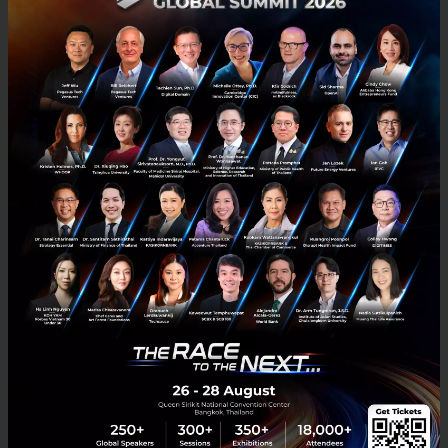
News
SVB
Silvergate
Signature Bank
cryptocurrency
ประธาน Y Combinator เรียกร้องให้สภาคองเกรสช่วยรักษา
‘นวัตกรรมในระบบเศรษฐกิจอเมริกา’ หลัง SVB ล้ม
Garry Tan ประธานและ CEO ของ Y Combinator เขียนจดหมายเปิดผนึก