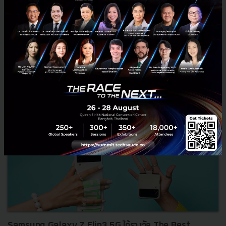
จะมาพูดถึง NFTs และกรณีศึกษาของนิตยสาร TIME...
กรกฎาคม 27, 2022
| By
Techsauce Team
23
Metaverse
nfts
time
media
blockchain
Samsung Galaxy Z Flip3 5G ได้รางวัล The Best