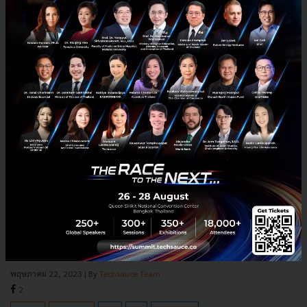
depa ประกาศเข้าลงทุนใน VISAI ร่วมขับเคลื่อนสู่ดิจิทัลสตาร์ท
อัพระดับ Pre-Series A
depa ประกาศเข้าลงทุนครั้งใหญ่ ขับเคลื่อน VISAI ดิจิทัลสตาร์ทอัพผู้ให้
บริการด้านเทคโนโลยีปัญญาประดิษฐ์ครบวงจรสำหรับภาคธุรกิจทะยานสู่
ระดับ Pre-Series A เร่งเสริมความเข้มแข็งทางธุรกิจ...
พฤษภาคม 22, 2023
| By
Techsauce Team
2