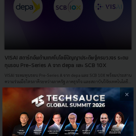
VISAI สตาร์ทอัพด้านเทคโนโลยีปัญญาประดิษฐ์ครบวงจร ระดม
ทุนรอบ Pre-Series A จาก depa และ SCB 10X
VISAI ระดมทุนรอบ Pre-Series A จาก depa และ SCB 10X พร้อมประสาน
ความร่วมมือไตรภาคีระหว่างภาครัฐ ภาคธุรกิจ และสถาบันวิจัยเทคโนโลยี...
×
พฤษภาคม 23, 2023
| By
Techsauce Team
39
News
Deal Digest
depa
visai
SCB 10X
Pre-Series A