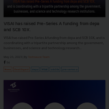
VISAI has raised Pre-Series A funding from depa
and SCB 10X.
VISAI has raised Pre-Series A funding from depa and SCB 10X, and is
coordinating with a tripartite partnership among the government,
businesses, and science and technology research...
May 23, 2023
| By
Techsauce Team
56
News
Deal Digest
depa
VISAI
scb10x
pre-series-a