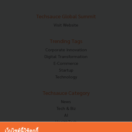
Techsauce Global Summit
Visit Website
Trending Tags
Corporate Innovation
Digital Transformation
E-Commerce
Startup
Technology
Techsauce Category
News
Tech & Biz
AI
HealthTech
Exec Insight
เว็บไซต์นี้ใช้คุกกี้