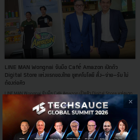
LINE MAN Wongnai จับมือ Café Amazon เปิดตัว
Digital Store แห่งแรกของไทย ชูเทคโนโลยี สั่ง–จ่าย–รับ ไม่
ต้องต่อคิว
LINE MAN Wongnai จับมือ Café Amazon เปิดตัว Digital Store แห่งแรก
ในไทย ชูเทคโนโลยี Wongnai POS ให้ลูกค้า สั่ง-จ่าย-รับ กาแฟได้โดยไม่
×
ต้องต่อคิว ตอบโจทย์ไลฟ์สไตล์ยุคใหม่ เริ่มแล้วที่...
กรกฎาคม 18, 2025
| By
Techsauce Team
0
PR News
Wongnai POS
Café Amazon
Digital Store
LINE MAN Wongnai