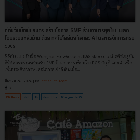
ทีทีบีจับมือพันธมิตร สร้างโอกาส SME ร้านอาหารยุคใหม่ พลิก
โฉมระบบหลังบ้าน ด้วยเทคโนโลยีดิจิทัลและ AI บริหารจัดการครบ
วงจร
ทีทีบี (ttb) จับมือ Wongnai, FlowAccount และ Skooldio เปิดตัวโซลูชัน
ดิจิทัลครบวงจรสำหรับ SME ร้านอาหาร เชื่อมโยง POS บัญชี และ AI เพื่อ
เพิ่มประสิทธิภาพและโอกาสเข้าถึงสินเชื่อ...
มีนาคม 26, 2026
| By
Techsauce Team
0
PR News
SME
ttb
Skooldio
Wongnai POS