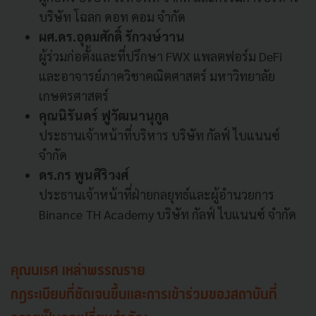
บริษัท โฉลก ดอท คอม จำกัด
ผศ.ดร.อุดมศักดิ์ รักวงษ์วาน
ผู้ร่วมก่อตั้งและที่ปรึกษา FWX แพลตฟอร์ม DeFi
และอาจารย์ภาควิชาคณิตศาสตร์ มหาวิทยาลัย
เกษตรศาสตร์
คุณนิรันดร์ ฟูวัฒนานุกูล
ประธานเจ้าหน้าที่บริหาร บริษัท กัลฟ์ ไบแนนซ์
จำกัด
ดร.กร พูนศิริวงศ์
ประธานเจ้าหน้าที่ฝ่ายกลยุทธ์และผู้อำนวยการ
Binance TH Academy บริษัท กัลฟ์ ไบแนนซ์ จำกัด
คุณนเรศ เหล่าพรรณราย
กฎระเบียบที่ชัดเจนขึ้นและการเข้าร่วมของสถาบันที่