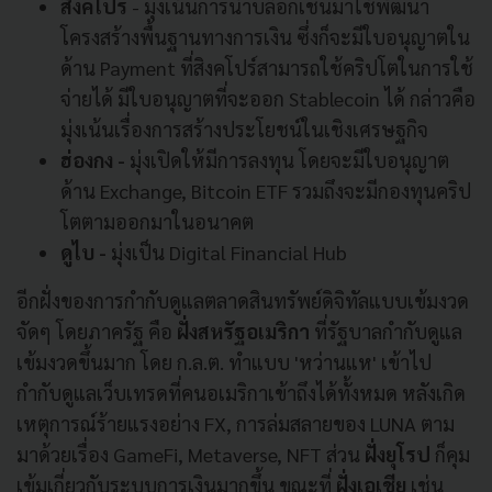
สิงคโปร์
- มุ่งเน้นการนำบล็อกเชนมาใช้พัฒนา
โครงสร้างพื้นฐานทางการเงิน ซึ่งก็จะมีใบอนุญาตใน
ด้าน Payment ที่สิงคโปร์สามารถใช้คริปโตในการใช้
จ่ายได้ มีใบอนุญาตที่จะออก Stablecoin ได้ กล่าวคือ
มุ่งเน้นเรื่องการสร้างประโยชน์ในเชิงเศรษฐกิจ
ฮ่องกง -
มุ่งเปิดให้มีการลงทุน โดยจะมีใบอนุญาต
ด้าน Exchange, Bitcoin ETF รวมถึงจะมีกองทุนคริป
โตตามออกมาในอนาคต
ดูไบ -
มุ่งเป็น Digital Financial Hub
อีกฝั่งของการกำกับดูแลตลาดสินทรัพย์ดิจิทัลแบบเข้มงวด
จัดๆ โดยภาครัฐ คือ
ฝั่งสหรัฐอเมริกา
ที่รัฐบาลกำกับดูแล
เข้มงวดขึ้นมาก โดย ก.ล.ต. ทำแบบ 'หว่านแห' เข้าไป
กำกับดูแลเว็บเทรดที่คนอเมริกาเข้าถึงได้ทั้งหมด หลังเกิด
เหตุการณ์ร้ายแรงอย่าง FX, การล่มสลายของ LUNA ตาม
มาด้วยเรื่อง GameFi, Metaverse, NFT ส่วน
ฝั่งยุโรป
ก็คุม
เข้มเกี่ยวกับระบบการเงินมากขึ้น ขณะที่
ฝั่งเอเชีย
เช่น