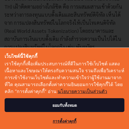
TH) เฝ้าติดตามอย่างใกล้ชิด คือ การผสมผสานเข้าด้วยกัน
ระหว่างการลงทุนแบบดั้งเดิมและสินทรัพย์ดิจิทัล เห็นได้
จาก การแปลงสินทรัพย์ในโลกจริงให้เป็นโทเคนดิจิทัล
(Real World Assets Tokenization) โดยธนาคารและ
สถาบันการเงินแบบดั้งเดิม กำลังสำรวจความเป็นไปได้ใน
การแปลงสินทรัพย์ในโลกจริง เช่น พันธบัตร
อสังหาริมทรัพย์ หุ้น ให้เป็นสินทรัพย์ดิจิทัลที่สามารถซื้อ
เว็บไซต์นี้ใช้คุกกี้
ขายได้บนบล็อกเชน
เราใช้คุกกี้เพื่อเพิ่มประสบการณ์ที่ดีในการใช้เว็บไซต์ แสดง
เนื้อหาและโฆษณาให้ตรงกับความสนใจ รวมถึงเพื่อวิเคราะห์
การเข้าใช้งานเว็บไซต์และทำความเข้าใจว่าผู้ใช้งานมาจาก
“การแปลงสินทรัพย์จะเปิดโอกาสให้การซื้อขายสามารถ
ที่ใด คุณสามารถเลือกตั้งค่าความยินยอมการใช้คุกกี้ได้ โดย
เกิดขึ้นได้ตลอด 24 ชั่วโมง ซึ่งจะช่วยเพิ่มสภาพคล่อง
คลิก “การตั้งค่าคุกกี้” อ่าน
นโยบายความเป็นส่วนตัว
ขยายการเข้าถึงระหว่างประเทศ และอาจเป็นการเปลี่ยน
โฉมตลาดการลงทุนดั้งเดิมและเพิ่มโอกาสทางการลงทุน
ยอมรับทั้งหมด
ให้กว้างขวางมากขึ้น และเมื่อเส้นแบ่งระหว่างการเงิน
0
แบบดั้งเดิมกับสินทรัพย์ดิจิทัลเริ่มจางลง ทั้งสองภาคส่วน
การตั้งค่าคุกกี้
เกื้อหนุนและส่งเสริมซึ่งกันและกัน เราจะเห็นระบบนิเวศ