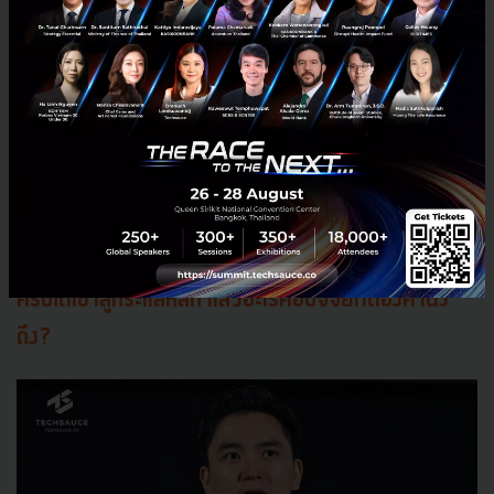
เดียวกันจนมีคนตั้งสมมติฐานว่า หรือจริงๆ แล้ว ซาโตชิวาง
วัน Bitcoin Halving ไว้ให้ตรงกับจุดเริ่มต้นของ Liquidity
Cycle เพราะฉะนั้น เมื่อถึงวัน Halving เงินจะก็ถูกอัดฉีดเข้า
มาในระบบ ไหลเข้ามาในระบบสินทรัพย์เสี่ยง แต่เงินมัน
ท่วมโลกมาก ขณะที่ Bitcoin มันเล็กนิดเดียวและมีจำกัด จึง
ดันให้ราคาของ Bitcoin สูงขึ้นไป"
คุณนิรันดร์ ฟูวัฒนานุกูล
คริปโตเข้าสู่กระแสหลัก แล้วอะไรคือปัจจัยที่ต้องคำนึง
ถึง?