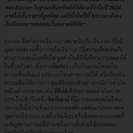
ของ Bitcoin ในฐานะสินทรัพย์ดิจิทัล
แม้ว่าในปี 2024
อาจไม่เห็นราคาที่สูงที่สุด แต่ปีนี้เป็นปีที่ Bitcoin ยังคง
ยืนยันบทบาทของตนในตลาดดิจิทัล"
Bitcoin จึงต่างจากเงิน Fiat เพราะนับวัน เงิน Fiat ก็ยิ่งมี
มูลค่าลดลง บ่งชี้ว่า การถือเงิน Fiat ก็มีความเสี่ยงเช่นกัน
ส่วนการลงทุนในคริปโต มูลค่าเงินดิจิทัลก็สามารถลดลงได้
ในชั่วพริบตา เพื่อชวนคิดต่อว่า เก็บเงินแบบไหนเป็น
ความเสี่ยงกันแน่ และแบบไหนคาดการณ์ได้ หรือป้องกัน
ความเสี่ยงได้มากกว่า คุณพิริยะยกตัวอย่างกรณีการค่าเงิน
ลดในต่างประเทศ เช่น
อียิปต์
ที่ประกาศลดค่าเงินบาท
50% ในเช้าวันหนึ่ง
ซิมบับเวย์
ที่มีการออกสกุลเงินใหม่
เพราะมั่นใจว่าแข็งแกร่งกว่าทองคำ แต่ต่อมาประกาศลด
มูลค่าลงไป 50% ภายในวันเดียว หรืออีกหลายประเทศที่
เผชิญสถานการณ์ที่อำนาจในการจับจ่ายใช้สอยลดลง
โดยที่ยังไม่เกี่ยวกับการลงทุนใดๆ