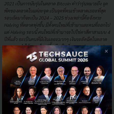
2021 เป็นการนับรุ่นในตลาด Bitcoin คำว่ารุ่นหมายถึง จุด
พีคของตลาดในแต่ละจุด เป็นจุดที่คนเข้าตลาดเยอะที่สุด
รอบถัดมาก็จะเป็น 2024 – 2025 ช่วงเหล่านี้คือจังหวะ
Halving ที่ตลาดพุ่งขึ้น มีทั้งคนใหม่ที่เข้ามาและคนที่ออกไป
แต่ Halving รอบนี้ คนใหม่ที่เข้ามาจะไปใช่ตาสีตาสาแบบ 4
ปีที่แล้ว จะเป็นคนที่มีเงินเยอะมากๆ เงินจะอัดฉีดในตลาด
มากและทำให้ตลาดใหญ่ขึ้น จึงเป็นที่มาของ Super Cycle
×
Theory ว่าอาจจะเกิดขึ้นได้"
นอกจากนี้ ผศ.ดร.อุดมศักดิ์ยังอธิบายเชิงเปรียบเทียบให้
เห็นมูลค่าที่เพิ่มขึ้นของ Bitcoin เมื่อเทียบกับเงินสด
"ในโลกทางการเงินมีสิ่งที่เรียกว่า
Liquidity Cycle
คือ
เงินสด เงินฝากที่อยู่ในมือพวกเรา มันจะเพิ่มหรือลดเป็น
Cycle ซึ่งถ้าเราเอา Liquidity Cycle มาเทียบกับ Bitcoin
Halving จะพบว่า Cycle ที่ผ่านมา มันจะล้อไปในเส้น