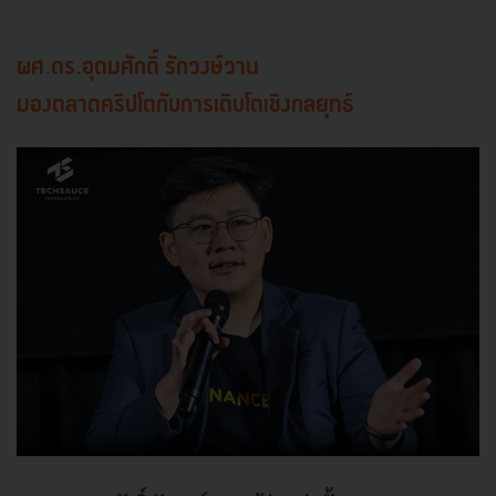
ผศ.ดร.อุดมศักดิ์ รักวงษ์วาน
มองตลาดคริปโตกับการเติบโตเชิงกลยุทธ์