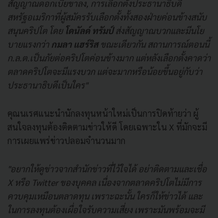
สัญญาณดอกเบี้ยขาลง, การเลือกตั้งประธานาธิบดี
สหรัฐอเมริกาที่ผู้สมัครรับเลือกตั้งทั้งสองฝ่ายค่อนข้างสนับ
สนุนคริปโต โดย
โดนัลด์ ทรัมป์
ส่งสัญญาณบวกและมีนโย
บายแรงกว่า
กมลา แฮร์ริส
ขณะเดียวกัน สถานการณ์ตอนนี้
ก.ล.ต.เป็นภัยต่อคริปโตค่อนข้างมาก แต่หลังเลือกตั้งคาดว่า
ตลาดคริปโตจะมีแรงบวก แต่จะมากหรือน้อยขึ้นอยู่กับว่า
ประธานาธิบดีเป็นใคร"
คุณนเรศแนะนำนักลงทุนหน้าใหม่เป็นการปิดท้ายว่า ผู้
สนใจลงทุนต้องติดตามข่าวให้ดี โดยเฉพาะใน X ที่มักจะมี
การเผยแพร่ข่าวปลอมจำนวนมาก
"อยากให้ดูข่าวจากสำนักข่าวที่ไว้ใจได้ อย่าติดตามและเชื่อ
X หรือ Twitter ของบุคคล เนื่องจากตลาดคริปโตไม่มีการ
ควบคุมเหมือนตลาดทุน เพราะฉะนั้น ใครก็ให้ข่าวได้ และ
ในการลงทุนต้องเผื่อใจรับความเสี่ยง เพราะมันพร้อมจะมี