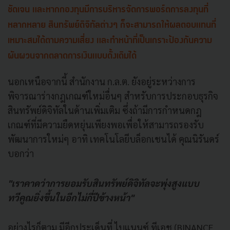
ชัดเจน และหากกองทุนมีการบริหารจัดการพอร์ตการลงทุนที่
หลากหลาย สินทรัพย์ดิจิทัลต่างๆ ก็จะสามารถให้ผลตอบแทนที่
เหมาะสมได้ตามความเสี่ยง และทำหน้าที่เป็นเกราะป้องกันความ
ผันผวนจากตลาดการเงินแบบดั้งเดิมได้
นอกเหนือจากนี้ สำนักงาน ก.ล.ต. ยังอยู่ระหว่างการ
พิจารณาร่างกฎเกณฑ์ใหม่อื่นๆ สำหรับการประกอบธุรกิจ
สินทรัพย์ดิจิทัลในด้านเพิ่มเติม ซึ่งถ้ามีการกำหนดกฎ
เกณฑ์ที่มีความยืดหยุ่นเพียงพอเพื่อให้สามารถรองรับ
พัฒนาการใหม่ๆ อาทิ เทคโนโลยีบล็อกเชนได้ คุณนิรันดร์
บอกว่า
"เราคาดว่าการยอมรับสินทรัพย์ดิจิทัลจะพุ่งสูงแบบ
ทวีคูณยิ่งขึ้นในอีกไม่กี่ปีข้างหน้า"
อย่างไรก็ตาม มีอีกประเด็นที่ ไบแนนซ์ ทีเอช (BINANCE