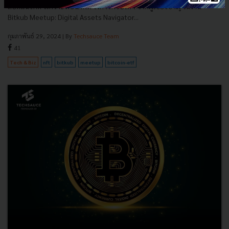
ถอดแนวคิด วิเคราะห์อนาคต วงการคริปโตฯ จากผู้เชี่ยวชาญ ในงาน
Bitkub Meetup: Digital Assets Navigator...
กุมภาพันธ์ 29, 2024
| By
Techsauce Team
41
Tech & Biz
nft
bitkub
meetup
bitcoin-etf