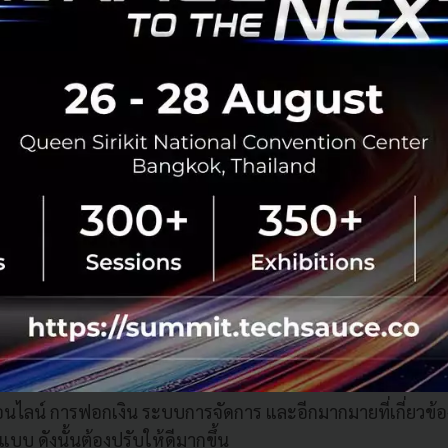
งของบัญชีก็ยังใช้บริการซอฟต์แวร์บัญชี ในช่วง COVID-19 พนัก
กด้วย ทุกอย่างปรับเป็นดิจิทัล การทำงานในองค์กรการเบิกจ่ายแ
ะบบ e-KYC ที่ช่วยในการยืนยันใบหน้าของลูกค้าเพื่อสามารถตร
วจนจริงหรือไม่ ง่ายต่อการทำเอกสารและเซ็นสัญญาต่าง ๆ ในขณะ
่ช่วยให้ลูกค้าชำระเงินได้หลากหลายวิธี ทั้งโอนชำระ บัตรเคร
์ไปจนถึงจ่ายด้วยสกุลเงินดิจิทัล ทั้งหมดเป็นการชี้ให้เห็นถึง
ch ตั้งแต่ต้นน้ำจนถึงปลายน้ำ
ch ในไทยอาจจะมีอยู่ไม่มากในตอนนี้ แต่ในอนาคตเราได้เห็นการ
โตอย่างรวดเร็วด้วย เพราะทุกคนต้องกระโดดลงไปในโลกดิจิทั
์และเครื่องมือเข้ามาช่วยในการบริหารธุรกิจ ในขณะเดียวกันก
คุมในด้านการให้บริการ FinTech โดยในปัจจุบันก็มีหน่วยง
คารกลางหรือแบงค์ชาติ คณะกรรมการกำกับหลักทรัพย์และตลาด
รือ สำนักงานป้องกันและปราบปรามการฟอกเงิน (ปปง.) เพราะเม
นไลน์ การฟอกเงิน ระบบการจัดการ และอีกมากมายที่เกี่ยวข้อง
บบ ดังนั้นต้องปรับให้ดีมากขึ้น