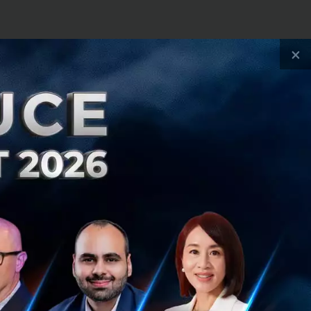
น
องแต่ละประเทศ แต่
×
โลยีที่ล้ำหน้า
ะบุจำนวนเงินชัดเจน
กด้วยเช่น
งินสดแล้ว ปัจจุบัน
ตรเครดิต Internet
เคยที่เราคุ้นกันใน
ีกก็คือซอฟต์แวร์
ม่ ๆ เข้ามาช่วยใน