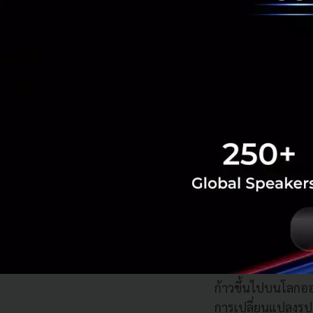
ธุรกิจแล้ว ในเรื่อ
ทำงานที่บ้านได้อี
หมด อีกทั้งยังมีร
ว่าลูกค้าเป็นมีตั
ออนไลน์ก็มีระบบที
แบบศูนย์เปอร์เซ็นต
ในการปรับใช้ FinTe
ผู้เล่นด้าน FinTe
แน่นอน และจะเติบ
คนต้องการซอฟต์แวร
และมีมาตราการควบ
ไม่ว่าจะเป็น ธนา
กรรมการ ก.ล.ต.) ห
ก้าวขึ้นไปบนโลกออ
การเปลี่ยนแปลงรูปแ