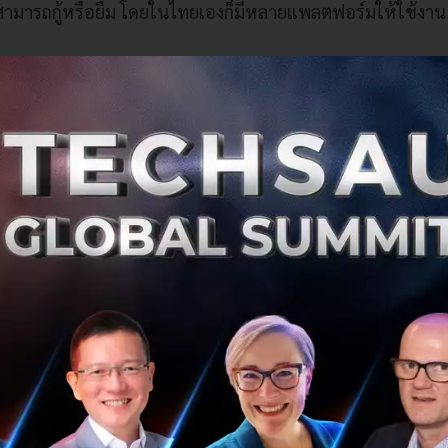
้สามารถกู้หรือยืม โดยในไทยเองก็มีหลายแพลตฟอร์มให้ใช้งา
cy หรือสกุลเงินดิจิทัล ในอดีตหลายคนคงคุ้นเคยกับสกุลเงินข
เฟ้อมากขึ้นทำให้มูลค่าเงินเริ่มเสื่อมถอย รวมถึงมีการพัฒนาเทคโน
ptocerency ที่หมายถึงสกุลเงินดิจิทัลที่มีการเข้ารหัสเอาไว้ ร
ทางดิจิทัล และในทุกวันนี้มีเทคโนโลยีที่เจาะลึกลงในด้านนี้อี
d finance (DeFi), GameFi และอีกมากมาย
nology หรือเทคโนโลยีด้านการจับจ่าย นอกเหนือจากการจ่ายเ
วยวิธีอื่น ๆ กำลังเป็นที่นิยมอย่างมาก ไม่ว่าจะเป็นพร้อมเพย์ บั
 Alipay
inancial Software หรือระบบซอฟต์แวร์การเงินในธุรกิจ ภาพคุ้น
ารเงินคงหนีไม่พ้น สมุด กระดาษ การจดบันทึก และพัฒนามาอ
งที่ออฟฟิศ แต่ตอนนี้ระบบขึ้นไปอยู่บน Cloud เกิดซอฟต์แวร์ให
มการเงิน