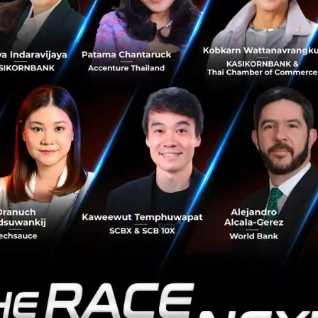
 เพื่อยกระดับธุรกิจสู่อีกขั้น
ิจในประเทศสามารถใช้ FinTech ได้ทุกธุรกิจ โดยสามารถหยิบยก
 เจ้าของธุรกิจจากที่เคยต้องจ้างพนักงานมาดูแลด้านการเงิน
ช็คการเงินทุกอย่างผ่านทางโทรศัพท์ ดูรายรับ กำไร ขาดทุน ว่าเป
่างทันถ่วงทีก็ทำให้การตัดสินใจแม่นยำมากขึ้น ดังนั้นธุรกิจคว
ประสิทธิภาพมากขึ้น หรือแม้กระทั่งบุคคลทั่วไปด้วยเช่นกัน เปรีย
บบและดอกเบี้ยสุดโหดมาสู่การคลิกผ่านแอปพลิเคชันการเงินต่า
สะดุด
นุ ยกตัวอย่างบริษัทวิตามินเกี่ยวกับเส้นผมที่ตัวเองกำลังทำอยู่ โ
คือแหล่งเงินทุน ซึ่งวิธีการในอดีตก็คือคุณจะต้องไปธนาคารเพื่อที่
านและยุ่งยาก แต่เมื่อมีบริการ Cloud Funding ก็ทำให้เข้าถึงแหล
ี่ครั้งและระบบจะทำการคำนวณให้ใช้เวลาเพียงเล็กน้อยเท่านั้น