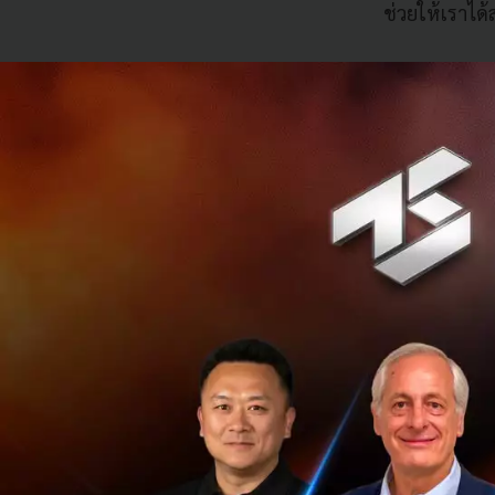
ช่วยให้เราได
Cryptocurren
เมื่อเกิดเงิน
ทำให้เกิด Cry
และส่งมอบผ่าน
Decentralise
Payment Tech
การจ่ายเงินด้
Banking หรือ
Enterprise F
การทำเอกสารก
ประเภทติดตั้
การทำธุรกรร