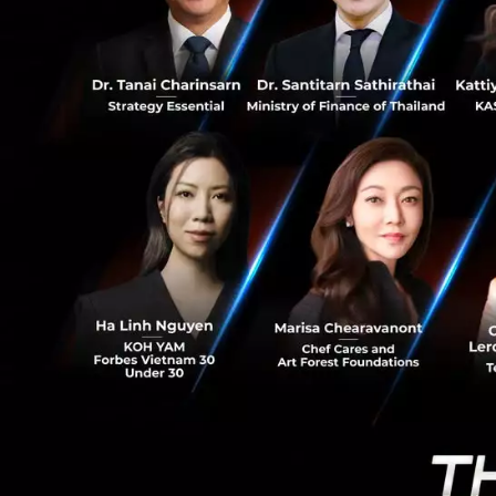
747
ชวนปรับใช้ FinTech
ต้องบอกว่าภาคธุรก
7 รูปแบบมาปรับใช้
ปัจจุบันนี้สามารถเ
สามารถเข้าถึงได้อย
เพื่อทำให้ธุรกิจมี
ที่ต้องไปกู้นอกระ
ธุรกรรมได้อย่างไม่
คุณภาวุธ พงษ์วิทยภา
ต้นสิ่งที่ต้องการก็
การเดิม ๆ ใช้เวลาน
ด้วยการกดเพียงไม่ก