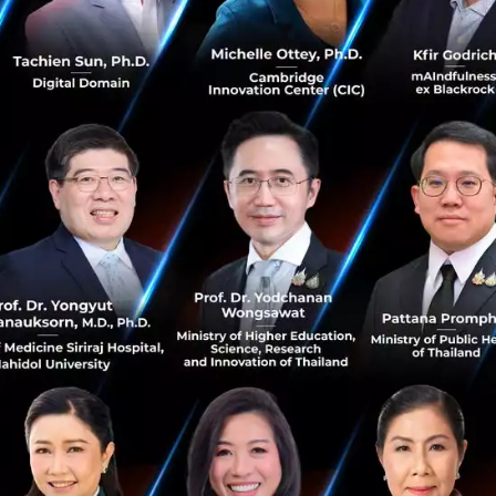
Management หรือระบบจัดการการลุงทุน จากการเดินทางไปยั
ีแพลตฟอร์มและเทคโนโลยีที่เข้ามาช่วยจัดการการลงทุน รวมถึงมี
คชัน
ะกันภัยแบบดิจิทัล ที่อดีตเราคุ้นเคยกับเอกสารกระดาษต้องไ
ัดการ แต่ทุกวันนี้แค่เพียงคลิกผ่านหน้าจอก็เรียบร้อยแล้ว
บ FinTech ที่เกิดขึ้นในไทยและไม่ใช่เรื่องใหม่แล้ว ในขณะที่วงก
่น เกิดผู้เล่นมากขึ้น ไม่ได้ผูกขาดอย่างแต่ก่อน ซึ่งไม่ได้เกิด
ริการจากต่างประเทศเข้ามาให้บริการในไทยด้วย ฝั่งของธนาคารเ
นเพราะจากที่เคยเป็นผู้ควบคุมก็เริ่มเกิดคู่แข่งมากมาย ทำให้ต้อ
นได้เร็วขึ้น อีกทั้งยังเริ่มมีการลงทุนใน Startup ต่าง ๆ ด้วย 
าน FinTech พอสมควร อย่างการที่ทางรัฐเองก็ออกแบบระบบการเ
ป๋าตังค์ เพื่อช่วยหมุนเศรษฐกิจประเทศให้เดินหน้า เรียกได้ว่า 
ลื่อนประเทศเลยก็ว่าได้