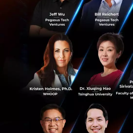
Investment 
ลงุทน สู่การม
ผ่านแอปพลิเ
InsurTech ปร
ทำการซื้อและจ
ทั้งหมดนี้คือรูปแบ
รุ่นใหม่เข้ามาโลดแล
เท่านั้น แต่ยังมีบ
ตัวอย่างหนักเช่นกั
ให้สามารถขับเคลื่อ
0
คุ้นเคยกับการใช้ง
อย่าง แอปพลิเคชันเ
มือหลักในการขับเค