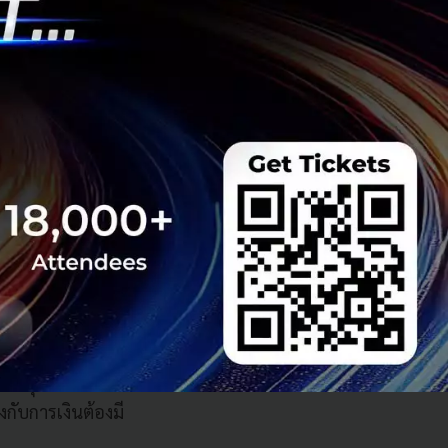
งานบัญชีก็สามารถ
ละบัญชีก็ออนไลน์
วจสอบและวิเคราห์
ที่หน้าการขาย
ดิต หรือผ่อนชำระ
กระบวนการทำธุรกิจ
เติบโตขึ้นอย่างมาก
ล เพราะฉะนั้นทุก
็ต้องระมัดระวัง
านควบคุมจากภาครัฐ
หลักทรัพย์ (คณะ
ื่อธุรกรรมการเงิน
กับการเงินต้องมี