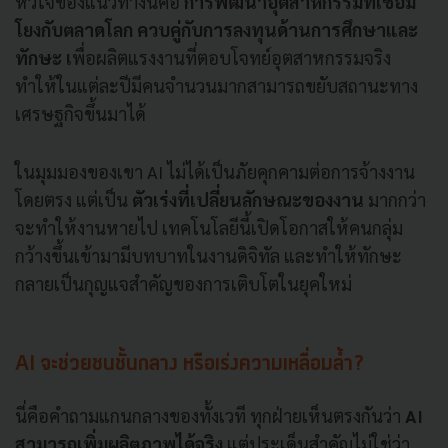
หัวใจของแนวทางนี้คือ
การพัฒนาอุตสาหกรรมที่เชื่อม
โยงกับตลาดโลก ควบคู่กับการลงทุนด้านการศึกษาและ
ทักษะ เ
พื่อผลิตแรงงานที่ตอบโจทย์อุตสาหกรรมจริง
ทำให้ในแต่ละปีมีคนจำนวนมากสามารถขยับสถานะทาง
เศรษฐกิจขึ้นมาได้
ในมุมมองของเขา AI ไม่ได้เป็นภัยคุกคามต่อการจ้างงาน
โดยตรง แต่เป็น
ตัวเร่งที่เปลี่ยนลักษณะของงาน
มากกว่า
จะทำให้งานหายไป เทคโนโลยีนี้เปิดโอกาสให้คนกลุ่ม
กว้างขึ้นเข้ามามีบทบาทในงานดิจิทัล และทำให้ทักษะ
กลายเป็นกุญแจสำคัญของการเติบโตในยุคใหม่
AI จะช่วยชนชั้นกลาง หรือเร่งความเหลื่อมล้ำ?
นี่คือคำถามแกนกลางของทั้งเวที ทุกฝ่ายเห็นตรงกันว่า
AI
สามารถเพิ่มผลิตภาพได้จริง
แต่ประเด็นสำคัญไม่ใช่ว่า