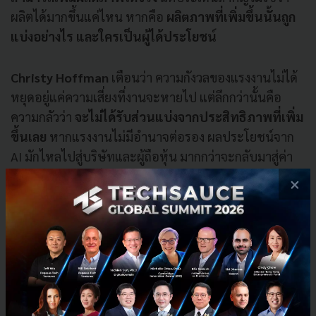
ผลิตได้มากขึ้นแค่ไหน หากคือ
ผลิตภาพที่เพิ่มขึ้นนั้นถูก
แบ่งอย่างไร และใครเป็นผู้ได้ประโยชน์
Christy Hoffman
เตือนว่า ความกังวลของแรงงานไม่ได้
หยุดอยู่แค่ความเสี่ยงที่งานจะหายไป แต่ลึกกว่านั้นคือ
ความกลัวว่า
จะไม่ได้รับส่วนแบ่งจากประสิทธิภาพที่เพิ่ม
ขึ้นเลย
หากแรงงานไม่มีอำนาจต่อรอง ผลประโยชน์จาก
AI มักไหลไปสู่บริษัทและผู้ถือหุ้น มากกว่าจะกลับมาสู่ค่า
จ้างหรือคุณภาพชีวิตของคนทำงาน
×
ด้าน
Oren Cass
เสริมว่า เทคโนโลยีไม่ดีหรือร้ายในตัวมัน
เอง ผลลัพธ์ขึ้นอยู่กับ บริบทและกติกาที่สังคมออกแบบไว้
หากระบบจูงใจให้บริษัททำกำไรด้วยการตัดคนออก AI จะ
สร้างกำไรระยะสั้น แต่บ่อนทำลายความมั่งคั่งของสังคมใน
ระยะยาว ตรงกันข้าม หากกติกาทำให้การลงทุนในคน การ
สร้างงานใหม่ และการยกระดับผลิตภาพแรงงานเป็นเส้น