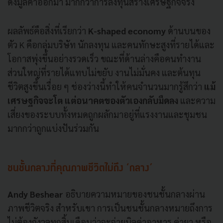
ดึงมูลค่าออกมา มากกว่าการลงทุนสร้างเศรษฐกิจจริง
ผลลัพธ์คือสิ่งที่เรียกว่า
K-shaped economy
ด้านบนของ
ตัว K คือกลุ่มบริษัท นักลงทุน และคนทักษะสูงที่รายได้และ
โอกาสพุ่งขึ้นอย่างรวดเร็ว ขณะที่ด้านล่างคือคนทำงาน
ส่วนใหญ่ที่รายได้แทบไม่ขยับ งานไม่มั่นคง และต้นทุน
ชีวิตสูงขึ้นเรื่อย ๆ ช่องว่างนี้ทำให้คนจำนวนมากรู้สึกว่า
แม้
เศรษฐกิจจะโต แต่อนาคตของตัวเองกลับมืดลง
และความ
เสี่ยงของระบบทั้งหมดถูกผลักมาอยู่ที่แรงงานและชุมชน
มากกว่าถูกแบ่งปันร่วมกัน
ชนชั้นกลางที่คุณภาพชีวิตไม่ถึง ‘กลาง’
Andy Beshear
อธิบายความหมายของชนชั้นกลางผ่าน
ภาพชีวิตจริง สำหรับเขา การเป็นชนชั้นกลางหมายถึงการ
ไม่ต้องกังวลทุกสิ้นเดือนว่าจะจ่ายบิลค่าอาหาร ค่ายา หรือ