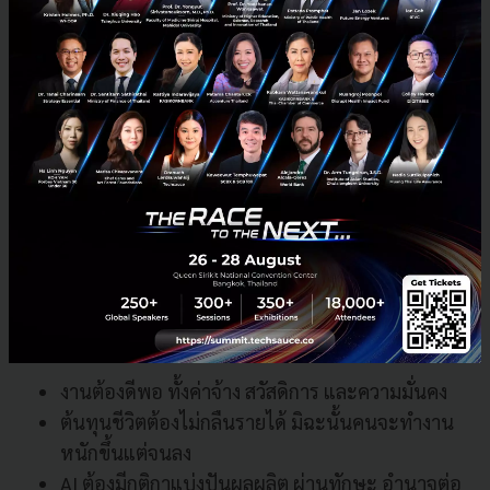
ทางกำไรที่คุ้มค่า
AI ก็อาจกลายเป็นฐานสำคัญของ
‘ชนชั้นกลางยุคใหม่’ ได้
เศรษฐกิจที่ยั่งยืน ต้องเริ่มจากคนทำงาน
บทเรียนจากเวทีนี้ชี้ว่า การเติบโตอย่างยั่งยืนไม่อาจพึ่งพา
แนวคิด
Trickle-down
ที่หวังให้ความมั่งคั่งไหลจากคน
หรือธุรกิจด้านบนลงมาสู่คนทำงานอีกต่อไป เพราะในทาง
ปฏิบัติ ความมั่งคั่งมักกระจุกอยู่ด้านบน
การเติบโตต้องเริ่ม
จากฐานกว้างของคนทำงาน
โดยมีองค์ประกอบสำคัญคือ
งานต้องดีพอ ทั้งค่าจ้าง สวัสดิการ และความมั่นคง
ต้นทุนชีวิตต้องไม่กลืนรายได้ มิฉะนั้นคนจะทำงาน
หนักขึ้นแต่จนลง
AI ต้องมีกติกาแบ่งปันผลผลิต ผ่านทักษะ อำนาจต่อ