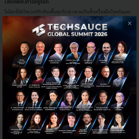
เงื่อนไขของการอยู่รอด
ในโลกที่ภัยไซเบอร์ซับซ้อนขึ้นทุกวัน AI กลายเป็นทั้งเครื่องมือป้องกันและ
ภัยคุกคามองค์กร เรียนรู้แนวโน้ม กลยุทธ์ และมาตรการรับมือ เพื่อความอยู่
×
รอดอย่างมั่นคงและยั่งยืน...
มิถุนายน 17, 2025
| By
Techsauce Team
0
PR News
yip-in-tsoi
cyber-security