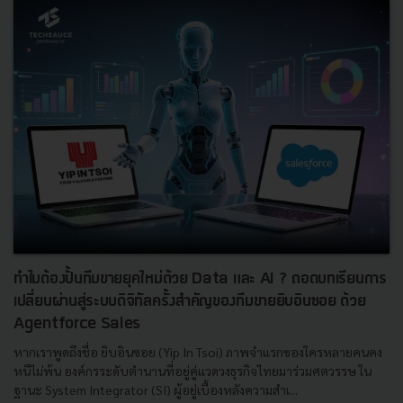
ทำไมต้องปั้นทีมขายยุคใหม่ด้วย Data และ AI ? ถอดบทเรียนการ
เปลี่ยนผ่านสู่ระบบดิจิทัลครั้งสำคัญของทีมขายยิบอินซอย ด้วย
Agentforce Sales
หากเราพูดถึงชื่อ ยิบอินซอย (Yip In Tsoi) ภาพจำแรกของใครหลายคนคง
หนีไม่พ้น องค์กรระดับตำนานที่อยู่คู่แวดวงธุรกิจไทยมาร่วมศตวรรษ ใน
ฐานะ System Integrator (SI) ผู้อยู่เบื้องหลังความสำเ...