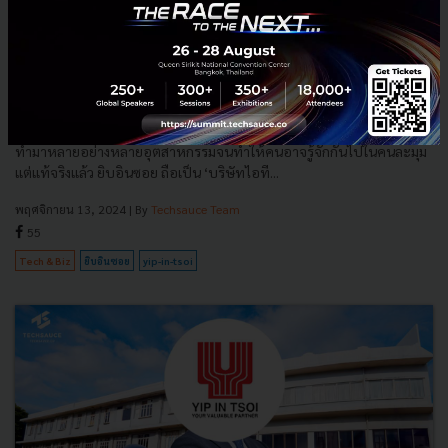
ยิบอินซอย ทำอย่างไรถึงเป็นบริษัทไอทีที่อยู่มาเกือบ 100 ปี กับเป้า
หมายใหม่โตต่อเนื่องไปอีกศตวรรษ
‘ยิบอินซอย’ (Yip In Tsoi) ชื่อของบริษัทเก่าแก่ที่อยู่คู่คนไทยมากว่า 100 ปี
ทำมาหลายอย่างหลายอุตสาหกรรมจนทำให้คนอาจรู้จักกันไปในคนละมุม
แต่แท้จริงแล้ว ยิบอินซอย ถือเป็น ‘บริษัทไอที...
พฤศจิกายน 13, 2024
| By
Techsauce Team
55
Tech & Biz
ยิบอินซอย
yip-in-tsoi