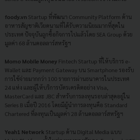
foody.vn
Startup
ที่พัฒนา
Community Platform
ด้าน
อาหารสัญชาติเวียดนามที่ได้รับความนิยมมากที่สุดใน
ประเทศ
ปัจจุบันถูกซื้อกิจการไปแล้วโดย
SEA Group
ด้วย
มูลค่า
68
ล้านดอลลาร์สหรัฐฯ
Momo Mobile Money
Fintech Startup
ที่ให้บริการ
e-
Wallet
และ
Payment Gateway
บน
Smartphone
รองรับ
การใข้จ่ายมากกว่า
100
รายการผ่านธนาคารในประเทศ
24
แห่ง
และผู้ให้บริการบัตรเครดิตอย่าง
Visa,
MasterCard
และ
JBC
สำหรับการลงทุนรอบล่าสุดอยู่ใน
Series B
เมื่อปี
2016
โดยมีผู้นำการลงทุนคือ
Standard
Chartered
ที่ลงทุนเป็นมูลค่า
28
ล้านดอลลาร์สหรัฐฯ
Yeah1 Network
Startup
ด้าน
Digital Media
แบบ