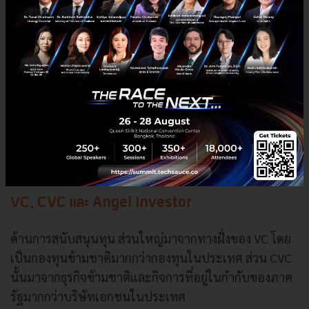
แผนภาพ Startup Ecosystem ในประเทศเวียดนาม Source: Saigon
Innovation Hub
VC, CVC
และ
Angel Investor
ด้านการสนับสนุนทุน
ส่วนใหญ่มาจากทางฝั่งของ
VC
โดย
เป็นกองทุนข้ามชาติมากกว่ากองทุนในประเทศ
ส่วน
CVC
นั้นมาจากธุรกิจข้ามชาติและกิจการที่อยู่ในกำกับของภาค
รัฐมากกว่าบริษัทเอกชนในประเทศ