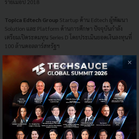
รายเมื่อปี
2018
Topica Edtech Group
Startup ด้าน Edtech ผู้พัฒนา
Solution และ Platform ด้านการศึกษา ปัจจุบันกำลัง
เตรียมเปิดระดมทุน Series D โดยประเมินยอดเงินลงทุนที่
100 ล้านดอลลาร์สหรัฐฯ
×
Appota
Startup ผู้ให้บริการ Mobile Platform โดยมี
ธุรกิจหลัก 3 อย่าง ได้แก่ Game Publisher, ธุรกิจโฆษณา
และ Payment Platform โดยเพิ่งรับการลงทุน Series C
จากกลุ่มนักลงทุนเกาหลีและกำลังเตรียมเปิดลงทุนรอบ
Series D ในเร็วๆ นี้