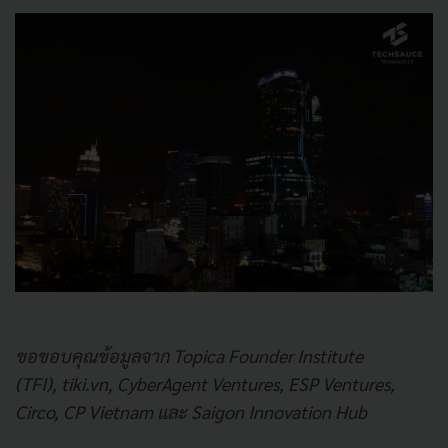
ขอขอบคุณข้อมูลจาก Topica Founder Institute
(TFI),
tiki.vn
, CyberAgent Ventures, ESP Ventures,
Circo, CP Vietnam และ
Saigon Innovation Hub