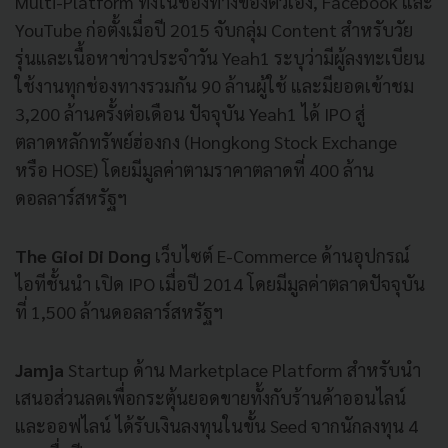
Multi-Platform
ทั้งในช่องทางของตัวเอง
, Facebook
และ
YouTube
ก่อตั้งเมื่อปี
2015
จับกลุ่ม
Content
สำหรับวัย
รุ่นและเนื้อหาข่าวประจำวัน
Yeah1
ระบุว่ามีผู้ลงทะเบียน
ใช้งานทุกช่องทางรวมกัน
90
ล้านผู้ใช้
และมียอดเข้าชม
3,200
ล้านครั้งต่อเดือน
ปัจจุบัน
Yeah1
ได้
IPO
สู่
ตลาดหลักทรัพย์ฮ่องกง
(Hongkong Stock Exchange
หรือ
HOSE)
โดยมีมูลค่าตามราคาตลาดที่
400
ล้าน
ดอลลาร์สหรัฐฯ
The Gioi Di Dong
เว็บไซต์
E-Commerce
ด้านอุปกรณ์
ไอทีชั้นนำ
เปิด
IPO
เมื่อปี
2014
โดยมีมูลค่าตลาดปัจจุบัน
ที่
1,500
ล้านดอลลาร์สหรัฐฯ
Jamja
Startup
ด้าน
Marketplace Platform
สำหรับนำ
เสนอส่วนลดเพื่อกระตุ้นยอดขายทั้งกับร้านค้าออนไลน์
และออฟไลน์
ได้รับเงินลงทุนในขั้น
Seed
จากนักลงทุน
4