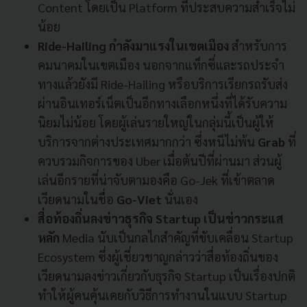
Content
โดยเป็น
Platform
ที่ประสบความสำเร็จไม่
น้อย
Ride-Hailing
กำลังมาแรงในเขตเมือง
สำหรับการ
คมนาคมในเขตเมือง
นอกจากแท็กซี่และรถประจำ
ทางแล้วยังมี
Ride-Hailing
หรือบริการเรียกรถรับส่ง
ผ่านอินเทอร์เน็ตเป็นอีกทางเลือกหนึ่งที่ได้รับความ
นิยมไม่น้อย
โดยผู้เล่นรายใหญ่ในกลุ่มนี้เป็นผู้ให้
บริการจากต่างประเทศมากกว่า
ซึ่งหนีไม่พ้น
Grab
ที่
ควบรวมกิจการของ
Uber
เมื่อต้นปีที่ผ่านมา
ส่วนผู้
เล่นอีกรายที่น่าจับตามองคือ
Go-Jek
ที่เข้าตลาด
เวียดนามในชื่อ
Go-Viet
นั่นเอง
สื่อท้องถิ่นลงข่าวธุรกิจ
Startup
เป็นข่าวกระแส
หลัก
Media
นับเป็นกลไกสำคัญที่ขับเคลื่อน
Startup
Ecosystem
ซึ่งผู้เชี่ยวชาญกล่าวว่าสื่อท้องถิ่นของ
เวียดนามลงข่าวเกี่ยวกับธุรกิจ
Startup
เป็นเรื่องปกติ
ทำให้ผู้คนคุ้นเคยกับวิธีการทำงานในแบบ
Startup