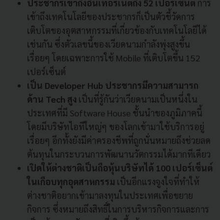
ประชากรเข้าถึงอินเทอร์เน็ตถึง
52
เปอร์เซ็นต์
การ
เข้าถึงเทคโนโลยีของประชากรก็เป็นตัวชี้วัดการ
เติบโตของอุตสาหกรรมที่เกี่ยวข้องกับเทคโนโลยีได้
เช่นกัน
ซึ่งตัวเลขนี้ของเวียดนามกำลังพุ่งสูงขึ้น
เรื่อยๆ
โดยเฉพาะการใช้
Mobile
ที่เติบโตขึ้น
152
เปอร์เซ็นต์
เป็น
Developer Hub
ประชากรมีความสามารถ
ด้าน
Tech
สูง
เป็นที่รู้กันว่าเวียดนามเป็นหนึ่งใน
ประเทศที่มี
Software House
ชั้นนำของภูมิภาคนี้
โดยมีบริษัทไอทีใหญ่ๆ
ของโลกเข้ามาใช้บริการอยู่
เรื่อยๆ
อีกทั้งยังมีค่าครองชีพที่ถูกนั่นหมายถึงช่วยลด
ต้นทุนในกระบวนการพัฒนานวัตกรรมได้มากทีเดียว
เปิดให้ต่างชาติเป็นถือหุ้นบริษัทได้
100
เปอร์เซ็นต์
ในเกือบทุกอุตสาหกรรม
เป็นอีกแรงจูงใจที่ทำให้
ต่างชาติอยากเข้ามาลงทุนในประเทศเพื่อขยาย
กิจการ
ซึ่งหมายถึงสิทธิ์ในการบริหารกิจการและการ