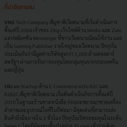
ที่น่าจับตามอง
VNG
Tech Company
สัญชาติเวียดนามที่เริ่มดำเนินการ
ตั้งแต่ปี
2004
เจ้าของ
Zing
เว็บไซต์ด้าน
Media
และ
Zalo
แอปพลิเคชัน
Messenger
ที่ชาวเวียดนามนิยมใช้งาน
และ
เป็น
Gaming Publisher
รายใหญ่ของเวียดนาม
ปัจจุบัน
ประเมินกันว่ามีมูลค่าบริษัทสูงกว่า
1,000
ล้านดอลลาร์
สหรัฐฯ
ผ่านการรับการลงทุนโดยกลุ่มทุนจากประเทศจีน
และญี่ปุ่น
tiki.vn
Startup
ด้าน
E-Commerce
แบบ
B2C
และ
B2B2C
สัญชาติเวียดนาม
เริ่มต้นดำเนินกิจการตั้งแต่ปี
2010
ในฐานะร้านขายหนังสือ
ก่อนจะขยายมาขายเครื่อง
สำอางและอุปกรณ์ไอทีในปีต่อมา
มีจุดเด่นที่สามารถส่ง
สินค้าถึงมือภายใน
2
ชั่วโมง
ปัจจุบันเปิดระดมทุนในระดับ
Series C
โดยมีผู้ลงทุนชั้นนำอย่าง
JD.com
เข้าร่วมด้วย