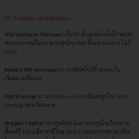
VC
ที่
Active
และน่าจับตามอง
IDG Ventures Vietnam
เป็น
VC
ด้านเทคโนโลยีรายแรก
ของประเทศเวียดนาม
ลงทุนใน
VNG
ตั้งแต่
Series A
ในปี
2005
Monk’s Hill Ventures
VC
จากสิงคโปร์ที่
Active
ใน
เวียดนามชัดเจน
500 Startup
VC
แบบ
Micro-Fund
เน้นลงทุนใน
Tech
Startup
ของเวียดนาม
Dragon Capital
กองทุนที่มุ่งเน้นการลงทุนในเวียดนาม
ตั้งแต่ปี
1994
มีสาขาที่ไทย
ฮ่องกง
และสหราชอาณาจักร