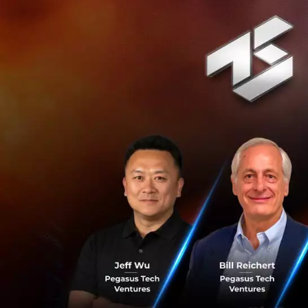
บริษัทใหญ่ๆ มีประ
มีจุดถ่วงดุลทางกา
ในขณะที่สตาร์ทอัปจ
ต่าง ทั้งในแง่ของ
ดังนั้น พฤติกรรมท
ยกตัวอย่างเช่น สา
ของตัวเองโดยตรงเท่
ไม่ผ่านหัวหน้าขอ
กฏระเบียบแบบนี้จะต
ที่ทำงานอยู่ในออฟ