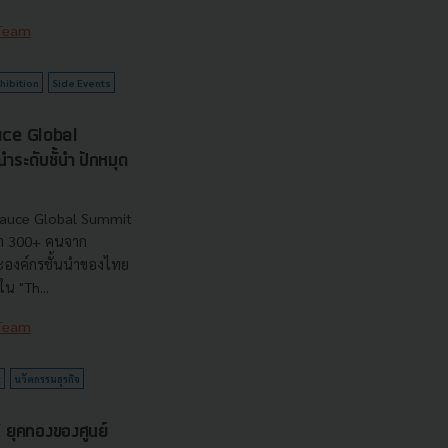
 Team
hibition
Side Events
uce Global
ระดับชั้นำ ปักหมุด
sauce Global Summit
่า 300+ คนจาก
ะองค์กรชั้นนำของไทย
น "Th...
 Team
t
นวัตกรรมธุรกิจ
ุคทองของศูนย์