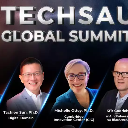
วัติความเป็นมายาวนาน มีรูปแบบเฉพาะตัว มีวัฒนธรรมองค์กร
รตลาดที่ไม่สามารถเลียนแบบได้ง่ายๆ
ะต้องคงไว้ซึ่งความคล่องตัวเพื่ออยู่รอด และนั่นคือจุดที่ทำใ
โครงสร้างองค์กรและการทำงาน
ี่ดูจะมีเหตุมีผลและเป็นประโยชน์ในองค์กรใหญ่ๆ อาจจะเป็นภัย
ยการบังคับบัญชาในบริษัทใหญ่ๆ จะบังคับให้พนักงานทั่วไปต้
านั้น ในทางเดียวกัน คนระดับ VP ก็ไม่ควรสั่งงานไปยังผู้ปฏิบั
งพวกเขาก่อน
้องฟังดูไร้สาระแน่นอนเมื่อเอามาใช้กับบริษัทสตาร์ทอัปเล็กๆ
ฟิศขนาดไม่กี่สิบตารางเมตร