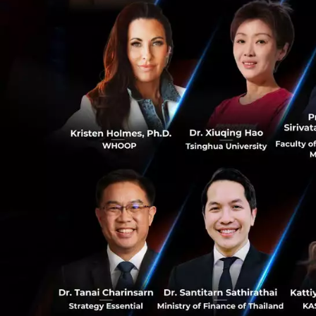
เช่นเดียวกันกับก
เวลาสร้างรากฐานมาน
สำหรับสตาร์ทอัป ก
หรือเว็บไซต์ จะเป็
ตัวอย่างที่เห็นได้ช
กับประสบการณ์แบบ
0
มันไม่มีคำถามเรื่อ
สร้างมัน ขณะที่สตา
ให้ผู้บริโภคลองเส
0
การศึกษาเส้นทางสู
รู้วิธีเลียนแบบบริษ