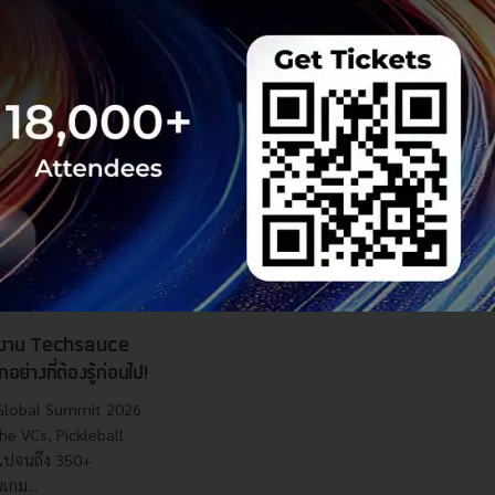
กในงาน Techsauce
างที่ต้องรู้ก่อนไป!
 Global Summit 2026
he VCs, Pickleball
ไปจนถึง 350+
เกม...