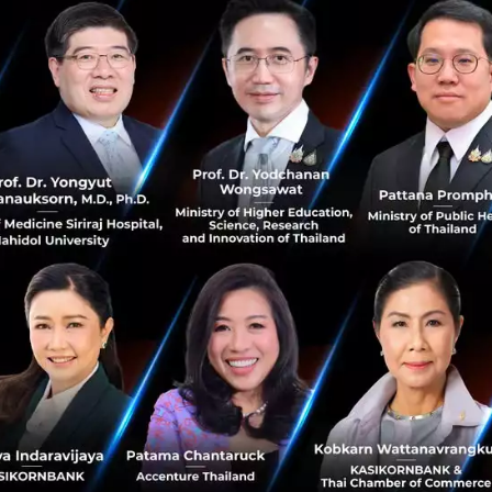
ลยุทธ์ทางการตลาด บริษัทใหญ่ๆ ทุ่มงบประมาณจำนวนมากไปก
านหลายปี การรับรู้ที่อยู่ในใจผู้บริโภคมีความแข็งแกร่ง
ารลงทุนในแง่การตลาดและการสร้างแบรนด์ที่เกินกว่าเรื่องพื้น
นการผลาญเงินกับเรื่องไม่จำเป็น
ัดคือ ก่อนที่ทุกคนจะก้าวเท้าเข้าสู่ประตูดิสนีย์แลนด์ พวกเขารู้ดี
ไหนที่อีกด้านของประตู
งนั้นในใจของผู้บริโภคอย่างแน่นอน เพราะดิสนีย์แลนด์ทุ่มเททั
ร์ทอัปไม่มีทั้งชื่อเสียงที่จะสร้างประสบการณ์เหล่านั้นและไม่ม
ี่ยงเข้ามาหาประสบการณ์กับสตาร์ทอัปของคุณ
่ความสำเร็จของดิสนีย์แลนด์อาจจะเป็นความพยายามที่สูญเปล่
ัทที่คุณไม่มีวันจะเลียนแบบได้