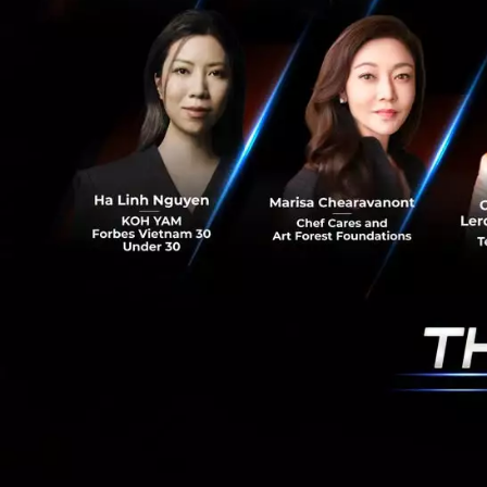
นอกจากนี้ ไม่ว่าคุ
ดิสนีย์แลนด์ได้โดย
มานานหลายทศวร
ในช่วงหลายปีมานี้
เขาก็ทำลายตัวเองด้
สร้างนวัตกรรมที่แตก
จากไปไหน
ไม่ใช่ว่าการศึกษาเ
ไม่มีประโยชน์เท่าที
ยังมีอีกหลายๆ บริษั
สร้างสตาร์ทอัปที่ป
ขณะที่ประวัติศาสตร