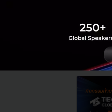
ที่มา :
Inc.
Tech & Biz
How to
Star
RELATED A