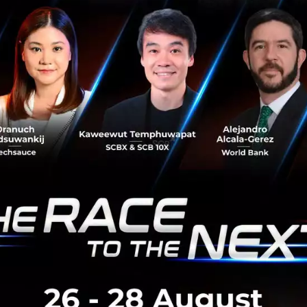
ณจะฉลาดและมีความคิดสร้างสรรค์แค่ไหน คุณก็ไม่สามารถลุกขึ้น
ตรง ไม่เฉพาะดิสนีย์แลนด์เท่านั้น แต่พูดรวมๆ ถึงบริษัทใหญ่ๆ ท
รษ
 มีบริษัทอย่างน้อยๆ 5 แห่งที่ประกาศตัวว่าเป็น “IBM หมายเลข
วยการเลียนแบบกลยุทธ์ของ IBM และในบางครั้ง Microsoft ก็เคย
ตัวมาจาก IBM อย่างไรก็ตาม เห็นได้ชัดว่า IBM ก็ยังอยู่ดีมีสุข
ส้นทางสู่ความสำเร็จของบริษัทใหญ่ๆ เป็นเรื่องไม่น่าสนใจ แต่
่ควรถ้าคุณกำลังเริ่มต้นธุรกิจของตัวเอง
ทที่ผู้เริ่มต้นธุรกิจใหม่ๆ ควรเข้าไปเรียนรู้ ยกตัวอย่างเช่น 
ระสบความสำเร็จได้อย่างไรในช่วง 5 ปีที่ผ่านมา ซึ่งจะเป็นประ
์อันยิ่งใหญ่ของดิสนีย์อาจไม่ได้ช่วยอะไรคุณเท่าที่ควร