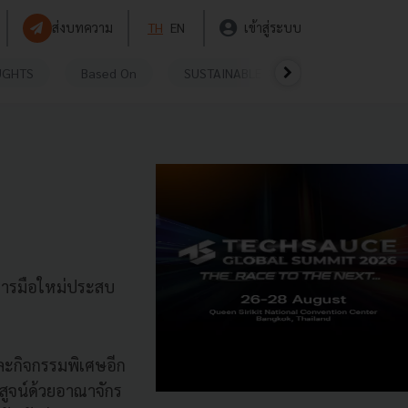
ส่งบทความ
TH
EN
เข้าสู่ระบบ
UGHTS
Based On
SUSTAINABLE
VIDEOS
P
บการมือใหม่ประสบ
และกิจกรรมพิเศษอีก
ิสูจน์ด้วยอาณาจักร