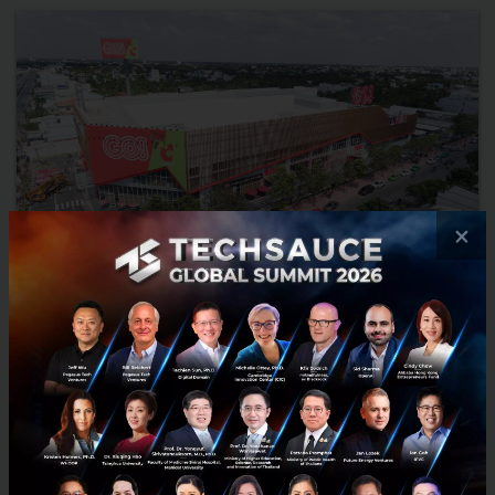
×
กลุ่ม Central เวียดนาม เปิดตัว “โก!” (GO!) ศูนย์การค้าใหญ่
ที่สุดในบริเวณสามเหลี่ยมปากแม่น้ำโขง
กลุ่มเซ็นทรัล เวียดนาม เปิดตัวศูนย์การค้าแห่งใหม่ “โก!” (GO!) ณ เมือง หมี
ถ่อ (My Tho), จังหวัดเตี่ยนซาง (Tian Giang) เติมเต็มครบทุกความต้องการ
ของลูกค้า โดยรวบรวม ร้านอาหาร สินค้าอุ...
พฤศจิกายน 15, 2018
| By
Techsauce Team
101