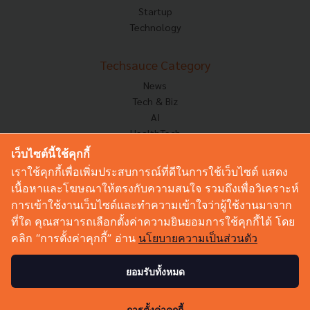
Startup
Technology
Techsauce Category
News
Tech & Biz
AI
HealthTech
Exec Insight
เว็บไซต์นี้ใช้คุกกี้
Corp Innov
เราใช้คุกกี้เพื่อเพิ่มประสบการณ์ที่ดีในการใช้เว็บไซต์ แสดง
Saucy Thoughts
เนื้อหาและโฆษณาให้ตรงกับความสนใจ รวมถึงเพื่อวิเคราะห์
Based On
การเข้าใช้งานเว็บไซต์และทำความเข้าใจว่าผู้ใช้งานมาจาก
Sustainable
ที่ใด คุณสามารถเลือกตั้งค่าความยินยอมการใช้คุกกี้ได้ โดย
Videos
คลิก “การตั้งค่าคุกกี้” อ่าน
นโยบายความเป็นส่วนตัว
Podcast
Startup Guide
ยอมรับทั้งหมด
© Copyright 2026 :
Techsauce All rights reserved.
การตั้งค่าคุกกี้