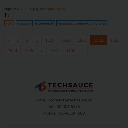
พฤษภาคม 2, 2018
| By
Techsauce Team
3
News
Facebook
Facebook F8
Facebook Developer Conference
‹
1
2
...
1519
1520
1521
1522
1523
1524
1525
...
1737
1738
›
E-mail :
contact@techsauce.co
Tel : 02-001-5375
Mobile : 06-4658-9500