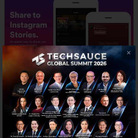
×
กระตุ้นผู้ใช้งาน Spotify เพิ่มฟีเจอร์ใหม่ แชร์เพลงลง
Instagram ได้แล้ว
บอกลาการอัพโหลดภาพแคปเจอร์หน้าจอเพลงที่ฟังอยู่ไปได้เลย เพราะ
Spotify ได้เปิดตัวฟีเจอร์ใหม่ที่ทำให้ผู้ใช้สามารถแชร์เพลงโปรดผ่าน
Instagram ได้แล้ววันนี้......
พฤษภาคม 3, 2018
| By
Techsauce Team
0
News
spotify
instagram
Mobile App
Digital Content