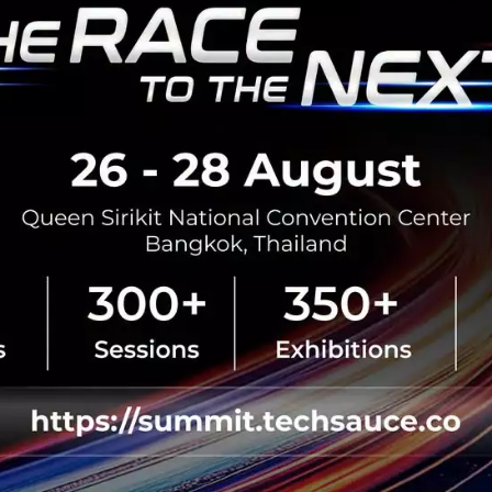
สะเทือนวงการ Payment! Alibaba วางแผนซื้อ
20% ในกิจการ Ascend Money
บริการด้านการชำระเงิน "Ant Financial" ภายใต้ Alibaba
Group Holding ของแจ็ค หม่า กำลังวางแผนซื้อ 20% กิจการ
Ascend Money ในประเทศไทย ถือเป็นการเดิมพันเพื่อจะเข้า
มาเป็นผู้ให้บริการทา...
มิถุนายน 18, 2016
| By
Techsauce Team
0
News
Ascend
Jack Ma
FinTech
Alibaba
จับตาธุรกิจแมสเซ็นเจอร์ออนไลน์ของไทยสุดร้อนแรงปี
2016
ตลาดบ้านเราและหลายๆ ประเทศในแถบเอเชียตะวันออก
เฉียงใต้ มีปัญหาที่คล้ายๆ กันคือรถติด! และต้องการบริการ
ขนส่งเอกสาร/สินค้าโดยเฉพาะแมสเซ็นเจอร์ที่มีคุณภาพ, ราคา
สมเหตุสมผล, รวดเร็วและเชื...