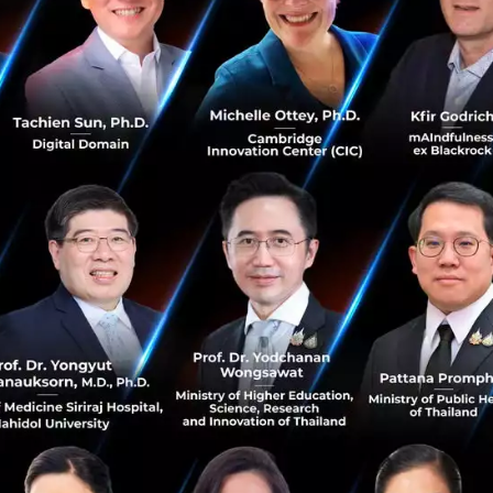
ประกาศแต่งตั้ง ...
พฤษภาคม 8, 2018
| By
Techsauce Team
0
News
Ascend
Ascend Money
Entrepreneur
Ascend Group
ascend group ได้ผู้บริหารมือดีจากกรุงไทย มาช่วย
ดันธุรกิจ FinTech
เป็นอีกข่าวความเคลื่อนไหวของวงการธนาคารและ FinTech
บ้านเรา เมื่อ ascend Group ได้ "ธัญญพงศ์" อดีตรองเอ็มดี กรุง
ไทย นั่งแท่น "กรรมการผู้จัดการใหญ่" บริษัท ascend money
โดยตรง ซึ่งเป...
ตุลาคม 28, 2016
| By
Techsauce Team
0
News
Ascend
FinTech
True Money
Ascend Nano
ขยายสู่บริการโอนเงินข้ามประเทศ เปิดตัว TrueMoney
Transfer ประเดิมเจาะตลาดแรงงานเมียนมาร์