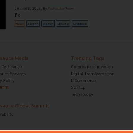
ธันวาคม 6, 2015
| By
Techsauce Team
0
News
Ascend
Startup
Skootar
GrabBike
sauce Media
Trending Tags
 Techsauce
Corporate Innovation
auce Services
Digital Transformation
y Policy
E-Commerce
ทความ
Startup
Technology
sauce Global Summit
 Website