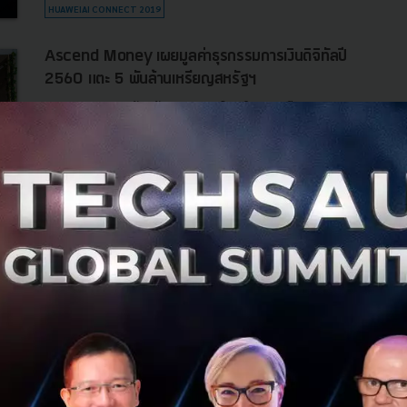
HUAWEIAI CONNECT 2019
Ascend Money เผยมูลค่าธุรกรรมการเงินดิจิทัลปี
2560 แตะ 5 พันล้านเหรียญสหรัฐฯ
Ascend Money ผู้นำด้าน FinTech ในภูมิภาคเอเชียตะวันออก
เฉียงใต้ เผยปี พ.ศ. 2560 มูลค่าธุรกรรมทางการเงินทุกประเภท
ผ่านแพลตฟอร์มทรูมันนี่ในเอเชียตะวันออกเฉียงใต้มีมูลค่ารวม
สูงถึง 5 พัน...
กรกฎาคม 9, 2018
| By
Techsauce Team
135
News
Ascend
FinTech
Ascend Group ประกาศแต่งตั้งกรรมการผู้จัดการ
ร่วมของ Ascend Money คนใหม่
ก่อนหน้านี้เมื่อปลายปี 2559 ที่ผ่านมา บริษัท แอสเซนด์ กรุ๊ป
จำกัด หรือ Ascend Group ได้ประกาศแต่งตั้งกรรมการผู้
จัดการใหญ่ของ Ascend Money ไปแล้ว ล่าสุด Ascend Group