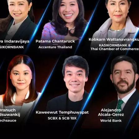
ทรูมันนี่ บริษัทในเครือแอสเซ็นด์ กรุ๊ป เปิดตัวบริการโอนเงิน
ระหว่างประเทศที่สะดวก รวดเร็ว ปลอดภัย และประหยัด
สำหรับแรงงานชาวเมียนมา TrueMoney Transfer (ทรูมันนี่
ทรานสเฟอร์) ช่วยให้แ...
ตุลาคม 4, 2016
| By
Techsauce Team
3
News
Ascend
FinTech
Truemoney
Remittance
Jack Ma’s Ant Financial Plans to Buy 20%
Stake in Thailand's Ascend Money
Alibaba Group Holding Ltd.’s financial affiliate is planning
to purchase a 20 percent stake in Thailand’s Ascend
Money in a bid to become a key financial services player
in Southea...
June 18, 2016
| By
Techsauce Team
0
News
Ascend
Alibaba
Jack Ma
FinTech