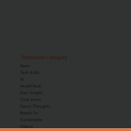
Techsauce Category
News
Tech & Biz
AI
HealthTech
Exec Insight
Corp Innov
Saucy Thoughts
Based On
Sustainable
Videos