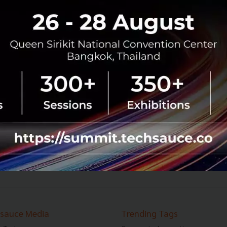
Siri Ventures เผยแผนระยะยาว 3 ปี ลงทุน 1,500
ล้านบาทในสตาร์ทอัพ PropTech, LivingTech,
HealthTech
Siri Ventures เผยทิศทางการดำเนินธุรกิจในปี 2018 พร้อม
ผนึกกำลังกับพันธมิตรชั้นนำทั้งในประเทศและต่างประเทศ
โดยพาร์ทเนอร์ร่วมกับ Startup Platform อย่าง Plug and Play
จากซิลิคอน วัลเล่...
มกราคม 18, 2018
| By
Techsauce Team
0
News
CVC
แสนสิริ
Sansiri
Siri Ventures
53
1554
1555
1556
...
1737
1738
›
sauce Media
Trending Tags