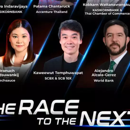
ตะวันออกเฉียงใต้อย่างต่อเนื่อง โดยประกาศลงทุนสนับสนุนใน
สตาร์ทอัพเวียดนาม Tiki แพลตฟอร์ม Retail service แบบ
ออนไลน์ที่ให้บริการม...
มกราคม 19, 2018
| By
Techsauce Team
0
News
VNG
tiki
China
JD.com
สรุปผลการแข่งขัน ImpacTech Thailand Demo
Day 2018 ครั้งแรกในเมืองไทย
ImpacTech โครงการบ่มเพาะ Startup (Accelerator) จาก
ประเทศสิงคโปร์ จัดงาน ImpacTech Thailand Demo Day
2018 เป็นครั้งแรกในประเทศไทย โดยได้รับการสนับสนุนจาก
สำนักงานนวัตกรรมแห่งชาติ (NI...
มกราคม 18, 2018
| By
Techsauce Team
0
News
Accerelator