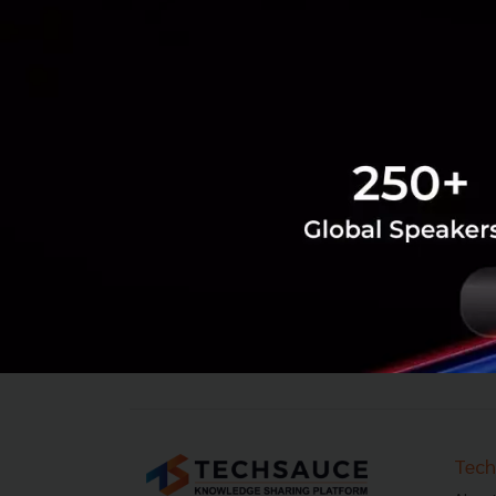
‹
1
2
...
1550
1551
1552
15
Tech