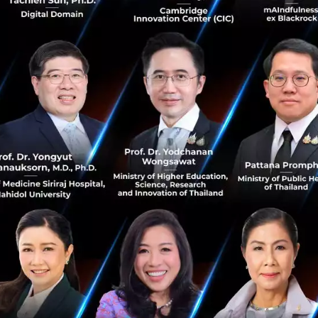
มกราคม 21, 2018
| By
Techsauce Team
1
News
BOI
Startup
Thailand
สตาร์ทอัพ
Google เตรียมลงทุนใน GO-JEK แอป Ride-
Hailing ในอินโดนีเซีย
Google เตรียมลงทุนในแอปพลิเคชันที่ให้บริการแท็กซี่หรือรถ
จักรยานยนต์ (Ride-Hailing) ในประเทศอินโดนีเซีย อย่าง GO-
JEK คาด Google และบริษัทอื่น ๆ เตรียมลงทุนเป็นเงินมูลค่า
1,200 ล้านด...
มกราคม 20, 2018
| By
Techsauce Team
0
News
Google
GO-JEK
Indonesia
Ride Hailing
JD.com ลงทุนระดับ Series C ใน Tiki สตาร์ทอัพ
E-Commerce สัญชาติเวียดนาม
JD.com คู่แข่งตัวฉกาจของ Alibaba เดินหน้าบุกตลาดเอเชีย