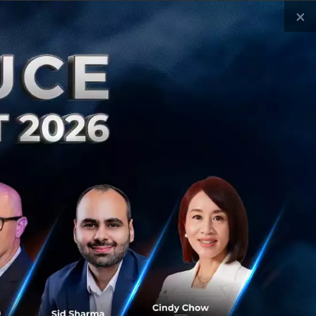
×
ws
ประเทศไทย
เศรษฐกิจไทย