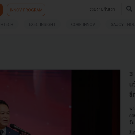
ร่วมงานกับเรา
INNOV PROGRAM
THTECH
EXEC INSIGHT
CORP INNOV
SAUCY THO
3 
นว
ข
นา
กร
รั
สิ