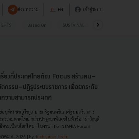
ส่งบทความ
TH
EN
เข้าสู่ระบบ
UGHTS
Based On
SUSTAINABLE
VIDEOS
P
เรื่องที่ประเทศไทยต้อง Focus สร้างคน–
ัตกรรม–ปฏิรูประบบราชการ เพื่อยกระดับ
ีดความสามารถประเทศ
ยอนุทิน ชาญวีรกูล นายกรัฐมนตรีและรัฐมนตรีว่าการ
ะทรวงมหาดไทย กล่าวปาฐกถาพิเศษในหัวข้อ “ฝ่าวิกฤติ
บมือระเบียบโลกใหม่” ในงาน The INTANIA Forum
งหาคม 6, 2026
| By
Techsauce Team