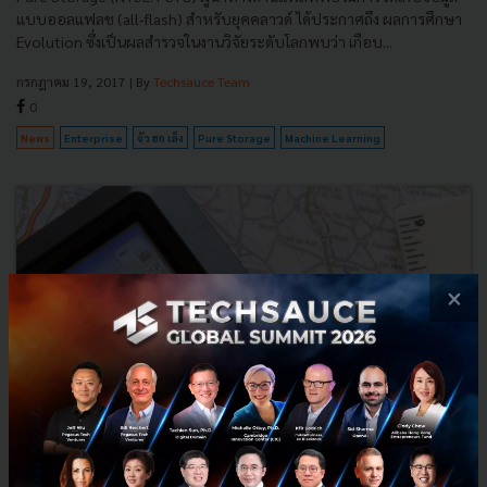
แบบออลแฟลช (all-flash) สำหรับยุคคลาวด์ ได้ประกาศถึง ผลการศึกษา
Evolution ซึ่งเป็นผลสำรวจในงานวิจัยระดับโลกพบว่า เกือบ...
กรกฎาคม 19, 2017
| By
Techsauce Team
0
News
Enterprise
จัว ฮก เล็ง
Pure Storage
Machine Learning
×