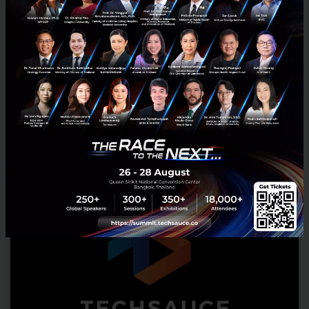
Bosch จับมือกับ TomTom คิดค้นแผนที่ซึ่งใช้สัญญาณเรดาร์
ช่วยการขับขี่อัตโนมัติ
Bosch จับมือกับ ทอมทอม (TomTom) ซึ่งเป็นผู้ให้บริการข้อมูลจราจรและ
แผนที่สัญชาติดัตช์ ประสบผลสำเร็จครั้งสำคัญในการพัฒนาแผนที่ความ
ละเอียดสูง รองรับการขับขี่ด้วยระบบขับเคลื่อนอัตโนมัต...
กรกฎาคม 18, 2017
| By
Techsauce Team
3
News
BOSCH
Automotive
Partnership
radar road signature