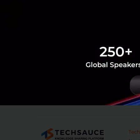
‹
1
2
...
1704
1705
1706
17
Tech