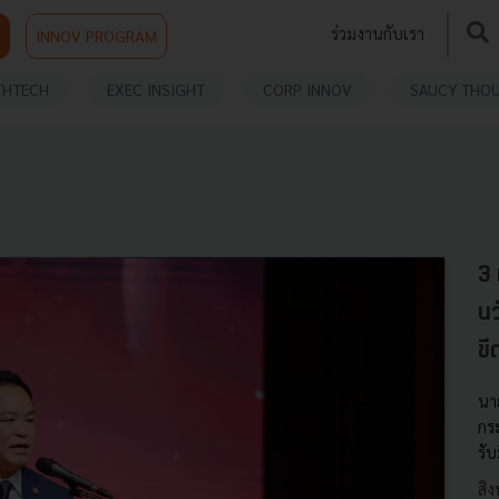
ร่วมงานกับเรา
INNOV PROGRAM
THTECH
EXEC INSIGHT
CORP INNOV
SAUCY THO
3 
นว
ข
นา
กร
รั
สิ