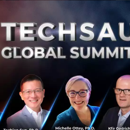
0
Ne
ธนาคารกสิกรไทยจับมือ dtac Accelerate และแอพ
พลิเคชั่น Piggipo ประกาศร่วมมือเป็นพันธมิตรแลก
เปลี่ยนช่องทางการสื่อสาร เอาใจคนใช้บัตรเครดิต
ดีแทค แอ็คเซเลเรท และแอพพลิเคชั่นพิกกิ
โปะ (Piggipo) ประกาศความร่วมมือเป็นพันธมิตรครั้งสำคัญ
กับธนาคารกสิกรไทย หรือKBank แลกเปลี่ยนช่องทางการ