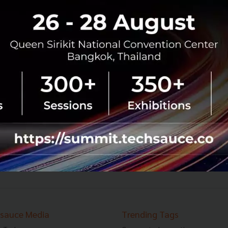
SIPA ควง TDRI เผยตลาดดิจิทัลคอนเทนต์ไทยปี
2557 เกมเติบโต 14.7% แต่แอนิเมชั่นหดตัว 8.1%
สำนักงานส่งเสริมอุตสาหกรรมซอฟต์แวร์แห่งชาติ (องค์การ
มหาชน) (ซิป้า) ร่วมกับสถาบันวิจัยเพื่อการพัฒนา
ประเทศไทย (ทีดีอาร์ไอ) เผยผลการสำรวจมูลค่าตลาดดิจิทัล
คอนเทนต์ของประเทศไทยประจำปี 2...
กันยายน 19, 2015
| By
Techsauce Team
0
News
TDRI
SIPA
Game
Thailand
07
1708
1709
1710
...
1737
1738
›
sauce Media
Trending Tags