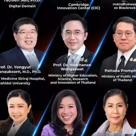
สื่อสารรูปแบบใหม่ภายในแอพพลิเคชั่นพิกกิโ...
กันยายน 24, 2015
| By
Techsauce Team
0
News
PR News
KBank
piggipo
FinTech
Thailand
Canvasflip เครื่องมือช่วยกลุ่มสตาร์ทอัปสร้างแอป
เสมือนจริง
CanvasFlip คือแพลตฟอร์มระบบที่พร้อมให้บริการแก่ผู้ใช้
งานได้สร้างสรรค์แอปหรือเว็บไซต์ Vipul ผู้ก่อตั้งเขาพัฒนา
แพลตฟอร์มนี้โดยอาศัยประสบการณ์ที่ Startups และสิ่งที่
ลูกค้าได้เผชิญนำสิ...
กันยายน 23, 2015
| By
Nicharee
0
News
Startup
Canvasflip
Between จับมือ Casetify เปิดตัวแอปสร้างเคสมือ
ถือแบบที่คุณอยากได้ชิ้นเดียวในโลก