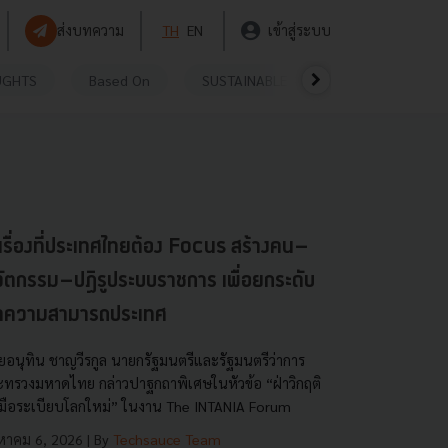
ส่งบทความ
TH
EN
เข้าสู่ระบบ
UGHTS
Based On
SUSTAINABLE
VIDEOS
P
เรื่องที่ประเทศไทยต้อง Focus สร้างคน–
ัตกรรม–ปฏิรูประบบราชการ เพื่อยกระดับ
ีดความสามารถประเทศ
ยอนุทิน ชาญวีรกูล นายกรัฐมนตรีและรัฐมนตรีว่าการ
ะทรวงมหาดไทย กล่าวปาฐกถาพิเศษในหัวข้อ “ฝ่าวิกฤติ
บมือระเบียบโลกใหม่” ในงาน The INTANIA Forum
งหาคม 6, 2026
| By
Techsauce Team