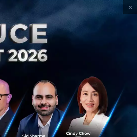
×
ws
ประเทศไทย
เศรษฐกิจไทย