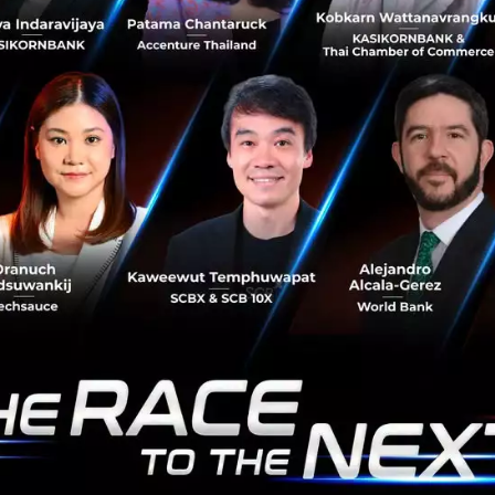
เมื่อวันที่ 21 กันยายน Between แอปพลิเคชันที่ให้บริการ
สำหรับคู่รักเพื่อแชร์ความรักของพวกเขาลงบนพื้นที่ส่วนตัวได้
จับมือกับ Casetify ซึ่งเป็นบริษัทผลิตเคสโทรศัพท์และอื่นๆอีก
มากมาย เป...
กันยายน 23, 2015
| By
Techsauce Team
0
News
Between
Startup
Casetify
สำนักงานนวัตกรรมแห่งชาติ (NIA) เปิดตัวโครงการ
"Software Dee Season 3"
กระทรวงวิทยาศาสตร์และเทคโนโลยี โดยสำนักงานนวัตกรรม
แห่งชาติ (องค์การมหาชน) หรือ สนช. จัดการแถลงข่าวเปิดตัว
โครงการ “Software Dee Season 3” เพื่อเร่งสร้างผู้ประกอบ
การนวัตกรรมรายใหม่แล...
กันยายน 22, 2015
| By
Techsauce Team
0
News
nia
Thailand
Software Dee Season 3