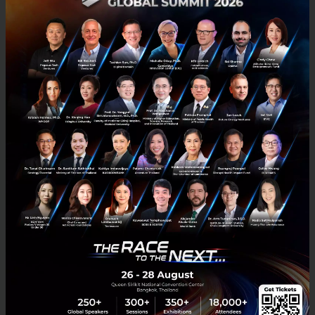
วิเคราะห์ทิศทางตลาดให้บริการเรียกรถแท็กซี่ในจีนระหว่าง Uber
และ Didi Kuaidi
ในช่วงซัมเมอร์ที่ผ่านมา ทั้ง Uber และ Didi Kuaidi สองบริษัท startups
รายใหญ่ที่ให้บริการเรียกรถแท็กซี่กำลังวางแผนที่จะระดมเงินลงทุนเพิ่ม
เพื่อหวังจะฮุบพื้นที่ส่วนแบ่งในตลาดจีน......
กันยายน 11, 2015
| By
Techsauce Team
0
News
Uber
Startup
didikuaidi
Investment