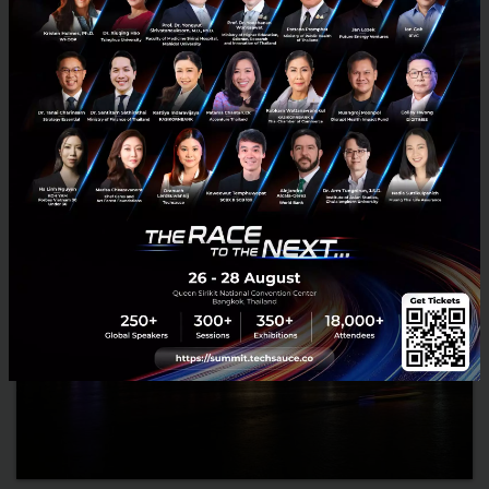
เว็บไซต์สั่งอาหารชื่อดังจากจีน Ele.m เพิ่งจะได้รับเงินทุนก้อนใหญ่จาก
CITIC Capital และ Hualian เป็นจำนวน 630 ล้านเหรียญสหรัฐเมื่อวันที่ 28
สิงหาคม ด้วยเงินทุนก้อนนี้จะทำให้จำนวนเงิ...
กันยายน 6, 2015
| By
Techsauce Team
0
News
ele.me
Startup
Funding
Investment