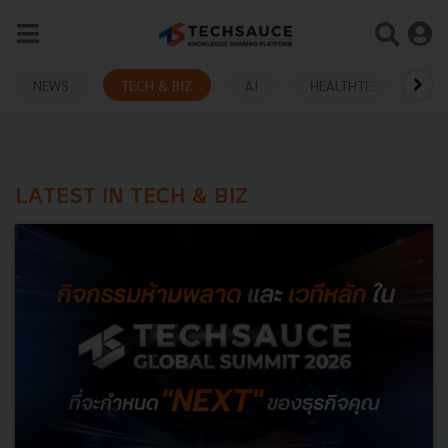
NEWS
TECH & BIZ
AI
HEALTHTECH
LATEST IN TECH & BIZ