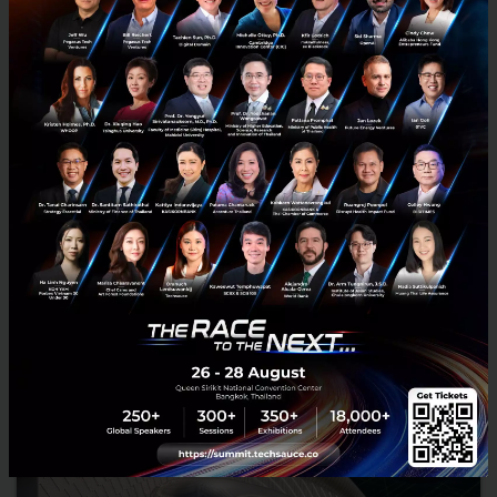
เมื่อข้อมูลโตเร็วกว่าที่คิด ระบบขององค์กรพร้อมแค่ไหน?
Seagate Exos Systems ช่วยองค์กรวาง Storage ให้ทันยุค
AI
เมื่อข้อมูลเติบโตเร็ว องค์กรต้องมีระบบจัดเก็บข้อมูลที่พร้อมรองรับทั้ง AI
ความปลอดภัย และการขยายตัว ทำความรู้จัก Seagate Exos Systems ทั้ง
Exos SCALE, Exos PROTECT และ Exos FUSE เพื...
กรกฎาคม 21, 2026
| By
Techsauce Team
0
Tech & Biz
seagate
data storage