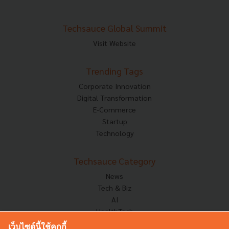
Techsauce Global Summit
Visit Website
Trending Tags
Corporate Innovation
Digital Transformation
E-Commerce
Startup
Technology
Techsauce Category
News
Tech & Biz
AI
HealthTech
Exec Insight
เว็บไซต์นี้ใช้คุกกี้