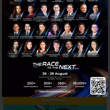
Start-Up ซีรีส์เกาหลีที่จะพาไปเข้าใจวงการ Startup ให้มากยิ่ง
ขึ้น
หากจะพูดถึงซีรีส์เกาหลีใหม่มาแรง ณ ตอนนี้คงหนีไม่พ้นเรื่อง Start-up
อย่างแน่นอน ซึ่งเป็นซีรีส์ที่นำเสนอเรื่องราวของผู้คนวงการ Startup ที่อยู่
ใน Sand Box เปรียบได้กับ Silicon Valley...
ตุลาคม 26, 2020
| By
Techsauce Team
141
Tech & Biz
korea
startup
korea startup
startup-ecosystem