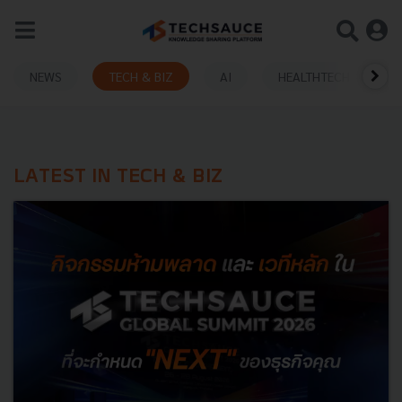
NEWS
TECH & BIZ
AI
HEALTHTECH
LATEST IN TECH & BIZ