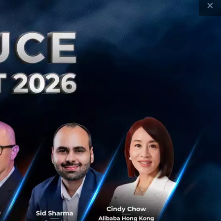
หาคมนี้ ที่ QSNCC
×
งหาคม 7, 2026
| By
Techsauce Team
ch & Biz
Workshop
TSGS2026
Exhibition
Side Events
et the VCs
Business Matching
NFT Treasure Hunt
e Race to The Next
Pickleball Networking
chsauce Global Summit 2026