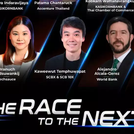
Esports player to Twitch Content Creator’ ในงาน AIS x
Techsauce Esports Summit วันที่ 28 ตุลาคม 2563...
ตุลาคม 19, 2020
| By
Techsauce Team
3
Tech & Biz
esports
ais-esports
ais-x-techsauce-esports-summit
Telegram คืออะไร ปลอดภัยแค่ไหน มีอะไรเด่น
ในปัจจุบันมีแอปพลิเคชันส่งข้อความให้เลือกใช้หลายแอป ไม่
ว่าจะเป็นแอปยอดฮิตในไทยอย่าง LINE แอปสากลอย่าง
WhatsApp หรือแอปสายจีนอย่าง WeChat และอีกแอปหนึ่งที่
น่าสนใจไม่แพ้ใครก็คือ Tele...
ตุลาคม 19, 2020
| By
Techsauce Team
1
Tech & Biz
telegram
instant-messaging