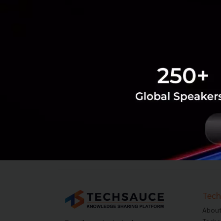
‹
1
2
...
351
352
353
354
Tech
About