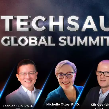
สิง
สิ
0
Te
Me
Th
Te
Telegram แอปแชทที่ระดมทุน ICO มูลค่าสูงสุดในโลก
กับเป้าหมายที่เป็นมากกว่าบริการส่งข้อความ
ทำความรู้จักกับ Telegram ในอีกแง่มุมที่ไม่ได้เป็นเพียงแอปพลิ
เคชั่นในการบริการส่งข้อความที่มุ่งเน้นความปลอดภัยของผู้ใช้
เท่านั้น แต่จริง ๆ ยังมีการพัฒนาด้านอื่น ๆ เพื่อการแข่งขันในอ...
ตุลาคม 19, 2020
| By
Techsauce Team