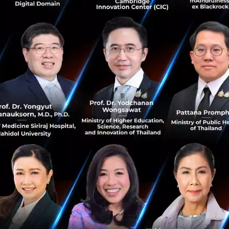
0
Tech & Biz
ico
telegram
blockchain
4 Application จำเป็นที่แนะนำให้มีติดมือถือ
การมีมือถือไว้ใช้งานในสมัยนี้ สิ่งที่ขาดไปไม่ได้เลย นั่นก็คือ
แอพฯ ที่ต้องมีไว้ใช้งานติดเครื่องเอาไว้อยู่ตลอดเวลา ซึ่ง
Application เหล่านี้ เป็นตัวช่วยในการสื่อสาร การขนส่ง ความ
บันเ...
ตุลาคม 19, 2020
| By
Techsauce Team
4
Tech & Biz
startup
Application
Marketplace
mobile-application
การเดินทางของ Pro Player ระดับโลก สู่ Content
Creator ของ มิกกี้ ปองภพ รัตนแสงโชติ
ฟัง มิกกี้ ปองภพ รัตนแสง เล่าถึงประสบการณ์ ในหัวข้อ ‘From