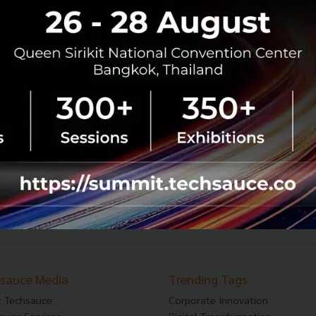
ฉายภาพ KBTG กับเป้าหมายการเปลี่ยนแปลง
ประเทศไทยให้กลายเป็น Tech Hub แห่งภูมิภาค SEA
แนวคิดในการดำเนินงานของ กสิกร บิซิเนส – เทคโนโลยี กรุ๊ป
หรือ KBTG ที่มุ่งมั่นในการพัฒนานวัตกรรมและเทคโนโลยีที่จะ
นำหน้าผู้บริโภคอยู่หนึ่งก้าวเสมอ เพื่ออำนวยความสะดวก
สำหรับการใช้ชีวิ...
ตุลาคม 15, 2020
| By
Techsauce Team
0
Tech & Biz
kbtg
tech-hub
covid-19
kasikorn-bank
355
356
357
...
627
628
›
sauce Media
Trending Tags
 Techsauce
Corporate Innovation