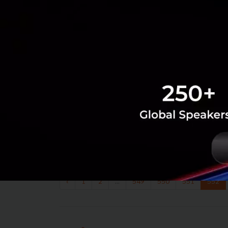
‹
1
2
...
549
550
551
552