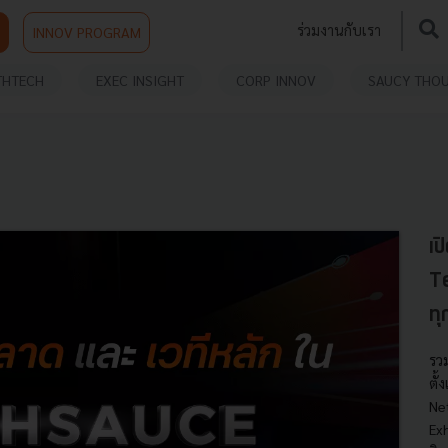
ร่วมงานกับเรา
INNOV PROGRAM
THTECH
EXEC INSIGHT
CORP INNOV
SAUCY THO
เป
T
ทุ
รว
ตั้
Ne
Ex