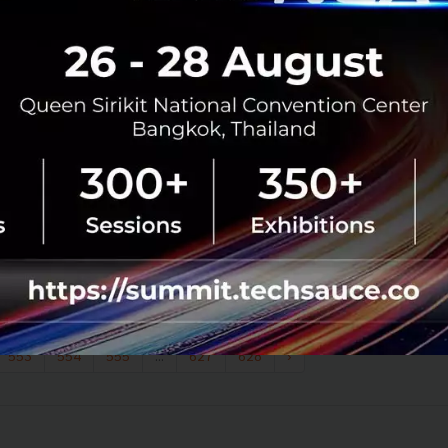
นวัตกรรมองค์กร : ทำไมการเปิดประตูสู่นวัตกรรม
องค์กรจึงเป็นสถานการณ์ที่ได้ประโยชน์ร่วมกันทุกฝ่าย
สำหรับ Panel ด้านนวัตกรรมองค์กรในงาน Techsauce Global
Summit 2017 เป็นวงเสวนาที่ผลัดกันแชร์ประสบการณ์และ
แสดงความคิดเห็นโดย ดุสิต ชัยรัตน์ Corporate Venture
Capital Fund Manager ขอ...
สิงหาคม 3, 2017
| By
Techsauce Team
1
Tech & Biz
Corp Innov
SCG
Krungsri
Techstars
AddVentures
553
554
555
...
627
628
›