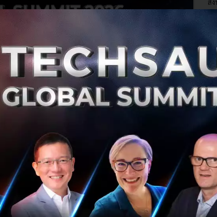
สิง
สิ
0
Te
Me
Th
Te
TMB SME One Bank บัญชีเพื่อธุรกิจ ที่ช่วยให้ชีวิต
SME สะดวกและคุ้มค่าขึ้น
ปัจจุบันผู้ประกอบการขนาดเล็กและขนาดกลาง ที่เรียกว่า
SMEs ในประเทศไทยมีจำนวนมากขึ้นเรื่อยๆ ซึ่งธุรกิจลักษณะนี้
จะมีการบริหารจัดการด้านธุรกรรมการเงินของบริษัทด้วย
ตนเอง ซึ่งอาจสร้างควา...