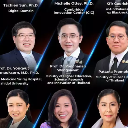
สิงหาคม 7, 2017
| By
Techsauce Team
1
Tech & Biz
TMB
FinTech
ธนาคารทหารไทย
TMB SME One Bank
9 คำแนะนำสำหรับผู้สร้างคอนเทนต์จาก COO
Workpoint โครงการ AIS: Executive
Leadership Program โดย AIS the Startups
โครงการ AIS the StartUp ได้จัดกิจกรรมให้กับกลุ่ม Startup
ในโครงการ ภายใต้ธีม “AIS: Executive Leadership Program”
โปรแกรมติวเข้มเพื่อยกระดับกลุ่ม Founders ธุรกิจ Startup
ให้ก้าวข้าม...
สิงหาคม 6, 2017
| By
Techsauce Team
0
Tech & Biz
Grow
howto
Marketing
AIS the StartUp
แง่คิดจาก ปตท. และ KP ปรับเปลี่ยนโดย ‘การประยุกต์
ใช้’ ไม่ใช่ ‘การคิดค้นใหม่’ : การพัฒนาอย่างยั่งยืนด้วย