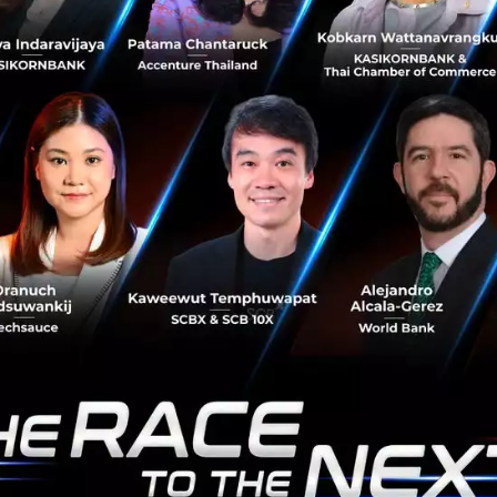
การนำสินค้าอุปโภคบริโภคไปประยุกต์ใช้ในภาค
อุตสาหกรรม
เทคโนโลยีกำลังเข้ามา Disrupt ทุกภาคส่วนของเศรษฐกิจแบบ
อุตสาหกรรม โดยในงาน Techsauce Global Summit 2017
เองก็มี session ในเรื่องของพลังงานและการพัฒนาอย่างยั่งยืน
ผ่านบทสนทนาของ กวีวุ...
สิงหาคม 5, 2017
| By
Techsauce Team
0
Tech & Biz
KP
CVC
PTT
G2VP
เตรียมรับแรงกระแทกกับ Cashless Society
ต้องยอมรับว่าเดี๋ยวนี้ระบบ E-Payment ต่างๆได้ถูกพัฒนาออก
มากันมากขึ้น เนื่องจากพฤติกรรมผู้บริโภคเปลี่ยนไปเยอะ เมื่อ
ก่อนพี่ทุยสังเกตเวลาที่เราอยากได้อะไรก็ต้องไปเดินชอปปิงที่
ห้างสรรพ...
สิงหาคม 4, 2017
| By
Techsauce Team
0
Tech & Biz
FinTech
E-Payment
สังคมไร้เงินสด
Cashless Society