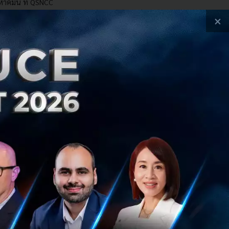
หาคมนี้ ที่ QSNCC
×
งหาคม 7, 2026
| By
Techsauce Team
ch & Biz
Workshop
TSGS2026
Exhibition
Side Events
et the VCs
Business Matching
NFT Treasure Hunt
e Race to The Next
Pickleball Networking
chsauce Global Summit 2026