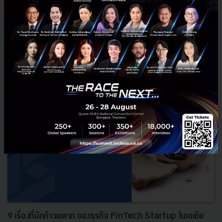
หลายๆ ท่านอาจได้ทราบเรื่องกันแล้วว่า กรมการขนส่งทางบกของเรา ระบุ
ว่าแอปอย่าง Uber นั้นผิดกฏหมาย ล่าสุดถึงขั้นว่าจะใช้ม.44 เตรียมปิด Uber
ในไทย กลายเป็นข่าวฮอตประจำไทม์ไลน์เมื่อวันอั...
มีนาคม 10, 2017
| By
Techsauce Team
0
Tech & Biz
Uber
Report
Didi Chuxing
9 เรื่องที่มักก้าวพลาด ของธุรกิจ FinTech Startup ในเอเชีย