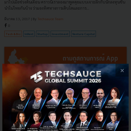
มาไปเมื่อช่วงต้นเดือน คราวนี้เราลองมาพูดคุยแบบเจาะลึกกับนักลงทุนชั้น
นำในไทยกันบ้าง ว่ามองทิศทางการเติบโตและการ...
มีนาคม 13, 2017
| By
Techsauce Team
0
Tech & Biz
InVent
Startup
Investment
Venture Capital
×
Uber รอบเอเชีย - โบยบินหรือโดนแบน? ตามดูสถานการณ์แต่ละ
ประเทศ