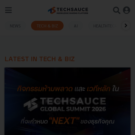
NEWS
TECH & BIZ
AI
HEALTHTECH
LATEST IN TECH & BIZ