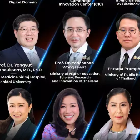
1
Tech & Biz
Startup
สัมภาษณ์พิเศษ: เจ้าพ่อ Growth Hacking Jon
Youngfook
ช่วงไม่กี่สัปดาห์ก่อน Jon Youngfook (Founder, Beatrix) ที่
ใครหลายคนรู้จักกันดีว่าเป็นหนึ่งในเจ้าพ่อ Growth Hacking
และเคยมาแชร์ประสบการณ์ของเขาในงาน Start it Up เมื่อปี
ก่อนที่ไทย ล...
สิงหาคม 13, 2015
| By
Techsauce Team
1
Tech & Biz
Jon Youngfook
Growth Hacking
dtac Accelerate
กรณีศึกษา : 7 วิธี Growth Hacking ตามสไตล์
Grab Taxi
Grabtaxi เป็นหนึ่งในบริษัทที่ได้รับการลงทุนจาก 500