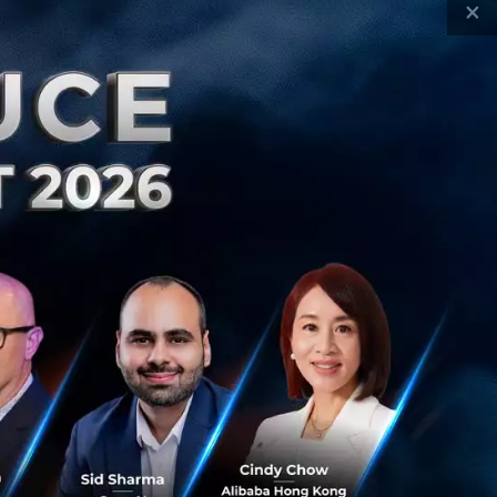
×
ch & Biz
Startup Series
Market Insight to Opportunities