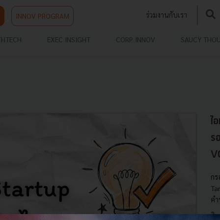
ร่วมงานกับเรา
INNOV PROGRAM
THTECH
EXEC INSIGHT
CORP INNOV
SAUCY THO
ไอ
รอ
VC
กร
Ta
คำ
สิ