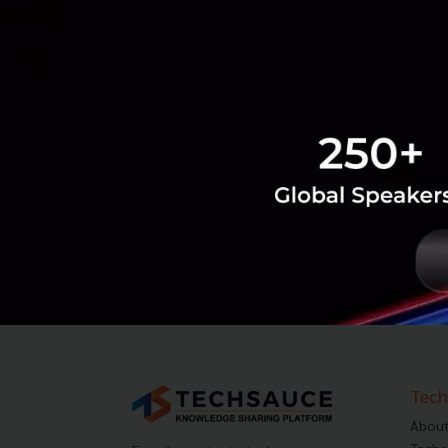
‹
1
2
...
615
616
617
618
Tech
About