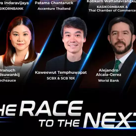
Startups เป็นบริการเรียกแท็กซี่ชื่อดังที่ครอบคลุมไปทั่วเอเชีย
ตะวันออกเฉียงใต้ทั้ง มาเลเซีย ฟิลิปปินส์ ไทย สิงคโปร์
เวียดนาม และ อ...
สิงหาคม 12, 2015
| By
Techsauce Team
243
Tech & Biz
grabtaxi
500Startups
Growth Hacking
วิธีรับมือกับคำวิจารณ์ในทางลบก่อนเริ่มธุรกิจของตัว
เอง จากริชาร์ด แบรนสัน
เชื่อว่าสตาร์ทอัปหลายรายน่าจะเคยประสบปัญหานี้ หรืออาจ
จะอยู่ในสภาวะแบบนี้ กล่าวคือ เมื่อบอกกับใครว่าอยากทำ
ธุรกิจของตัวเอง โดยมีไอเดียแบบนี้ (ร่ายยาว) อีกฝ่ายกลับแสดง
ท่าทีไม่เห็นด้วย...
สิงหาคม 10, 2015
| By
Techsauce Team
1
Tech & Biz
virgin
Startup
Entrepreneur
richard branson