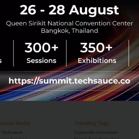
แชร์ประสบการณ์ธุรกิจ Startup กับ CEO Think of
Living
อีกหนึ่งควันหลงจากงาน Start it Up Conference 2015 โดย
บทความนี้เราจะมาสรุป 1 เซซชั่น ที่น่าสนใจโดยคุณบีม-เธียรรุจ
ธรณวิกรัย กับประสบการณ์การทำ Startup ของเขา ผู้ปลุกปั้น
เว็บไซต์ Thi...
สิงหาคม 10, 2015
| By
Nicharee
1
Tech & Biz
Startitup
Think of Living
Start it Up Conference
619
620
621
...
626
627
›
sauce Media
Trending Tags
 Techsauce
Corporate Innovation