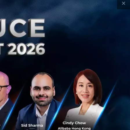
×
ch & Biz
AI
SSD
GPU
DRAM
NAND
Deloitte
Hardware
M Price
RAMageddon
TrendForce