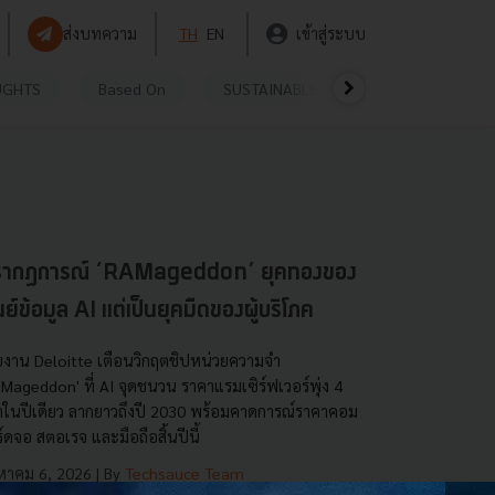
ส่งบทความ
TH
EN
เข้าสู่ระบบ
UGHTS
Based On
SUSTAINABLE
VIDEOS
P
รากฏการณ์ ‘RAMageddon’ ยุคทองของ
นย์ข้อมูล AI แต่เป็นยุคมืดของผู้บริโภค
ยงาน Deloitte เตือนวิกฤตชิปหน่วยความจำ
Mageddon' ที่ AI จุดชนวน ราคาแรมเซิร์ฟเวอร์พุ่ง 4
่าในปีเดียว ลากยาวถึงปี 2030 พร้อมคาดการณ์ราคาคอม
์ดจอ สตอเรจ และมือถือสิ้นปีนี้
งหาคม 6, 2026
| By
Techsauce Team