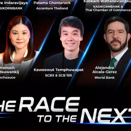
อัปจากจีนกำลังเน้นว่า 2 ปัจจัยนี้มักจะถูกมองข้ามไป ทั้งที่มี
ความสำค...
กรกฎาคม 15, 2015
| By
Techsauce Team
0
Tech & Biz
Tip
success
Startup
Video - กรณีศึกษา ClaimDi มุมมอง Startup กับ
Domain Expert
หนึ่งในความสำเร็จของ Startup คือความรู้ความเข้าใจอย่างลึก
ซึ้งในธุรกิจด้านใด ด้านหนึ่งที่ตนเองมีความชำนาญและคลุกคลี
กับมันมาโดยตลอด เข้าใจปัญหาที่เกิดขึ้นและรู้ว่าตลาดต้องการ
อะไร ตัว...
กรกฎาคม 14, 2015
| By
Techsauce Team
0
Tech & Biz
Startup
Claim Di
anywhere 2 go