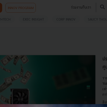
ร่วมงานกับเรา
INNOV PROGRAM
THTECH
EXEC INSIGHT
CORP INNOV
SAUCY THO
ป
ศู
รา
'RA
เท
การ
สิ