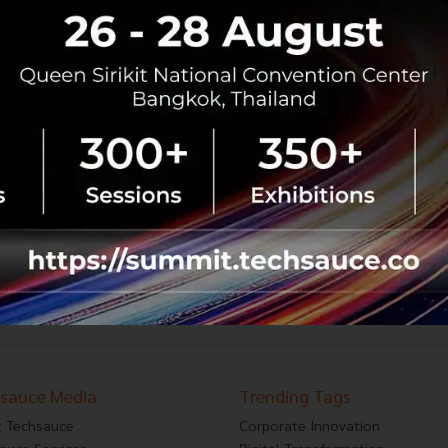
The Perfect Elevator Pitch พูดอย่างไรให้โดนใจ
ในไม่กี่วินาที [infographic]
หลายครั้งหลายคราวที่เรามีโอกาสที่จะแนะนำตัว หรือแนะนำ
สิ่งที่เรากำลังพัฒนาให้คนได้รู้จักผ่านการทักทาย เรามักมีเวลา
ไม่มาก จึงมีการเปรียบเทียบเวลาที่ใช้ในการแนะนำตัวเหมือน
กับการขึ้นลิ...
กรกฎาคม 7, 2015
| By
charathbank
2
Tech & Biz
howto
Startup
Pitching
621
622
623
...
627
628
›
sauce Media
Trending Tags
 Techsauce
Corporate Innovation