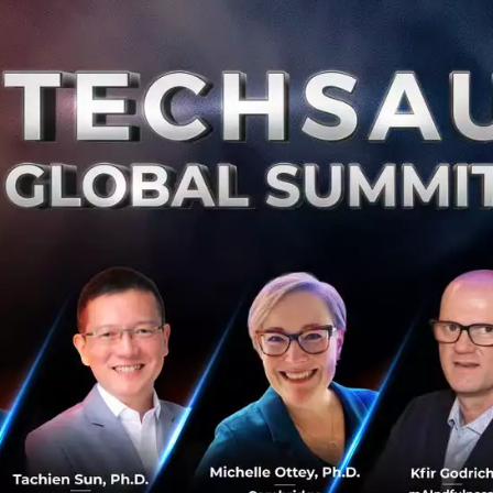
0
Te
RA
3 เหตุผลที่ทำให้สตาร์ทอัปล้มเหลวในการจับลูกค้าใหม่ๆ
ลูกค้ากลุ่มแรกที่ยินดีจ่ายเงินให้กับสตาร์ทอัปคือความท้าทาย
ด่านแรกๆ ที่เจ้าของธุรกิจหน้าใหม่ทุกคนต้องเจอ เพราะมันคือ
ตัวตัดสินอนาคตของโปรดักต์ สตาร์ทอัปหลายๆ รายต้องล้ม
เหลวเพราะไม่ส...
กรกฎาคม 23, 2015
| By
Techsauce Team