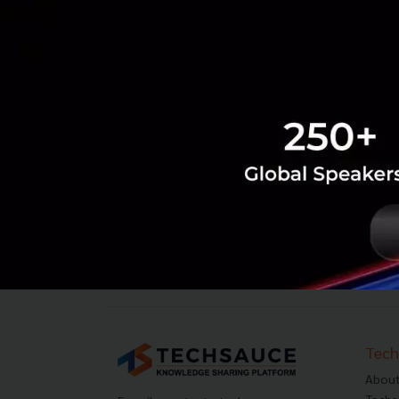
‹
1
2
...
617
618
619
620
Tech
About