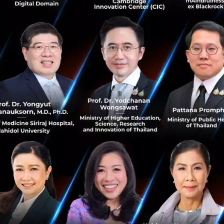
0
Tech & Biz
Tips
howto
Startup
Customer
สรุปงาน Start it Up Conference ครั้งที่ 8 [Part
I]
วันเสาร์ที่ 18 กรกฎาคม ที่ผ่านมา ทีมงาน Techsauce ได้จัดงาน
Start it Up Conference ครั้งที่ 8 งานสัมมนาสำหรับชาว
Startup ไทยรายแรก ที่จัดขึ้นมาอย่างต่อเนื่องเกือบ 4 ปีเต็ม
โดยครั้...
กรกฎาคม 21, 2015
| By
Techsauce Team
0
Tech & Biz
Startup
Startitup
Start it up
Start it Up Conf
2 เรื่องที่ไม่ควรมองข้ามก่อนนำเสนองานกับนักลงทุน
มีบทความหลายๆ ชิ้นพยายามชี้ให้เห็นว่า มีปัจจัยใดบ้างที่จะ
นำไปสู่ความสำเร็จ แต่ Xu Xiaoping นักลงทุนในธุรกิจสตาร์ท