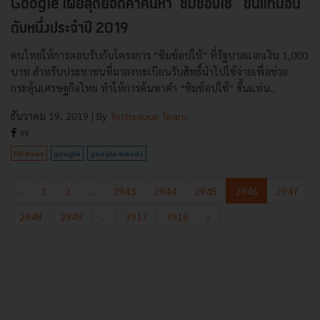
Google เผยสุดยอดคำค้นหา 'ชิมช้อปใช้ ' ขึ้นเเท่นอัน
ดับหนึ่งประจำปี 2019
คนไทยให้การตอบรับกับโครงการ “ชิมช้อปใช้” ที่รัฐบาลแจกเงิน 1,000
บาท สำหรับประชาชนที่มาลงทะเบียนรับสิทธิ์นำไปใช้จ่ายเพื่อช่วย
กระตุ้นเศรษฐกิจไทย ทำให้การค้นหาคำ “ชิมช้อปใช้” ขึ้นแท่น...
ธันวาคม 19, 2019
| By
Techsauce Team
39
PR News
google
google-trends
‹
1
2
...
2943
2944
2945
2946
2947
2948
2949
...
3917
3918
›