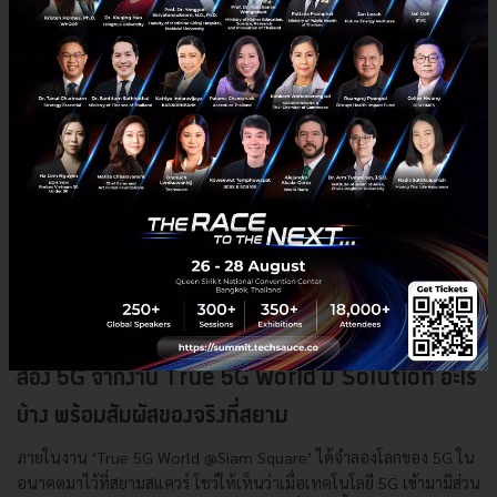
ส่อง 5G จากงาน True 5G World มี Solution อะไร
บ้าง พร้อมสัมผัสของจริงที่สยาม
ภายในงาน ‘True 5G World @Siam Square’ ได้จำลองโลกของ 5G ใน
อนาคตมาไว้ที่สยามสแควร์ โชว์ให้เห็นว่าเมื่อเทคโนโลยี 5G เข้ามามีส่วน