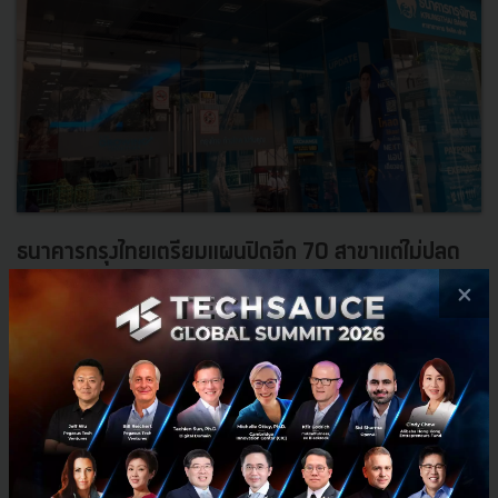
ธนาคารกรุงไทยเตรียมแผนปิดอีก 70 สาขาแต่ไม่ปลด
×
พนักงาน
ในปี 2020 ธนาคารเตรียมปิดสาขาธนาคารย่อยในเเต่ละพื้นที่ 50-70
สาขาโดยการปิดในครั้งนี้ทางธนาคารกรุงไทยยืนยันไม่มีการปลดพนักงา
นของเเต่ละสาขาที่ปิดแต่จะมีการเพิ่มทักษะใหม่ๆ ด้านเทคโนโล...
ธันวาคม 19, 2019
| By
Techsauce Team
329
News
krungsri
digital-banking