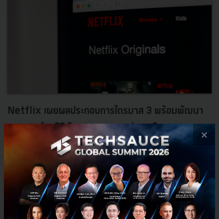
Netflix เผยผลประกอบการไตรมาส 3 พร้อมพัฒนา
คอนเทนต์ออริจินัล ลุยเจาะตลาดต่างชาติ
×
Netflix รายงานผลประกอบการไตรมาสที่ 3 ประจำปีนี้ โดยสร้างสถิติ
ใหม่สำหรับไตรมาสดังกล่าวด้วยยอดสมาชิกที่เพิ่มขึ้นถึง 6.8 ล้านบัญชี
สูงกว่าช่วงเดียวกันของปีก่อนหน้าถึง 12 %...
ตุลาคม 21, 2019
| By
Techsauce Team
29
PR News
netflix
content