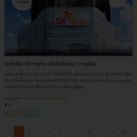
จุดกำเนิด SK Hynix บริษัทที่ผ่านมา 3 แชโบล
ถอดบทเรียน SK Hynix จากบริษัทที่เกือบล้มละลาย 2 รอบ สู่ราชาชิป HBM
ที่เบอร์หนึ่งอย่าง Nvidia ต้องง้อ ทำกำไรพุ่ง 415% จนโค่น Samsung และ
กำลังจะสร้างประวัติศาสตร์ IPO ครั้งใหญ่ที่สุด...
กรกฎาคม 9, 2026
| By
Techsauce Team
0
Based On
sk-hynix
‹
1
2
3
4
5
6
7
8
...
14
15