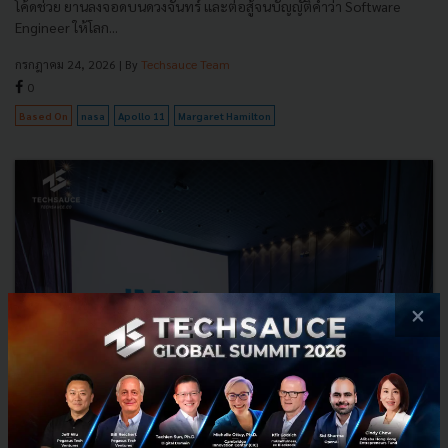
โค้ดช่วย ยานลงจอดบนดวงจันทร์ และต่อสู้จนบัญญัติคำว่า Software
Engineer ให้โลก...
กรกฎาคม 24, 2026
| By
Techsauce Team
0
Based On
nasa
Apollo 11
Margaret Hamilton
×