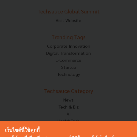
Techsauce Global Summit
Visit Website
Trending Tags
Corporate Innovation
Digital Transformation
E-Commerce
Startup
Technology
Techsauce Category
News
Tech & Biz
AI
HealthTech
Exec Insight
เว็บไซต์นี้ใช้คุกกี้
Corp Innov