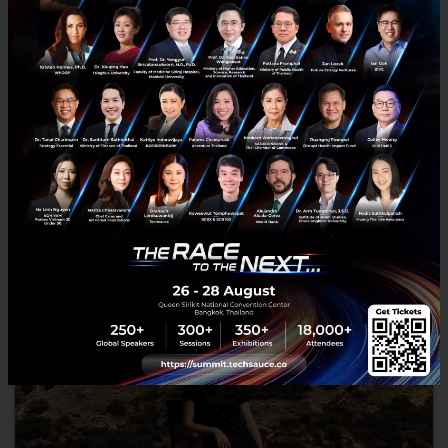
IMAX ต่างจากโรงหนังปกติอย่างไร? เจาะเทคโนโลยีทั้งระบบ
ตั้งแต่ฟิล์มเฟรมยักษ์ถึงเสียง 12 แชนแนล
เจาะเทคโนโลยี IMAX ทั้งระบบว่าต่างจากโรงหนังปกติอย่างไร ตั้งแต่ฟิล์ม
15/70 ที่ใหญ่กว่า 10 เท่า เครื่องฉายเลเซอร์ 4K คู่ จอสูงเท่าตึก 8 ชั้น เสียง
12 แชนแนล ถึงการรีมาสเตอร์ DMR ที่...
กรกฎาคม 16, 2026
| By
Techsauce Team
0
Based On
MAX
DMR
Movie Theater
IMAX with Laser