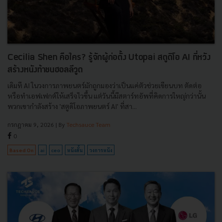
Cecilia Shen คือใคร? รู้จักผู้ก่อตั้ง Utopai สตูดิโอ AI ที่หวัง
สร้างหนังท้าชนฮอลลีวูด
เดิมที AI ในวงการภาพยนตร์มักถูกมองว่าเป็นแค่ตัวช่วยเขียนบท ตัดต่อ
หรือทำเอฟเฟกต์ให้เสร็จไวขึ้น แต่วันนี้มีสตาร์ทอัพที่คิดการใหญ่กว่านั้น
พวกเขากำลังสร้าง 'สตูดิโอภาพยนตร์ AI' ที่สา...
กรกฎาคม 9, 2026
| By
Techsauce Team
0
Based On
ai
ceo
หนังสั้น
วงการหนัง