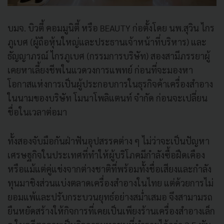
บมจ. บิวตี้ คอมมูนิตี้ หรือ BEAUTY ก่อตั้งโดย นพ.สุวิน ไกร
ภูเบศ (ผู้ถือหุ้นใหญ่และประธานเจ้าหน้าที่บริหาร) และ
ธัญญาภรณ์ ไกรภูเบศ (กรรมการบริษัท) สองสามีภรรยาผู้
เคยหาเลี้ยงชีพในแวดวงการแพทย์ ก่อนที่จะมองหา
โอกาสแห่งการเป็นผู้ประกอบการในธุรกิจค้าเครื่องสำอาง
ในนามของบริษัท โมนาโพลิแตนท์ จำกัด ก่อนจะเปลี่ยน
ชื่อในเวลาต่อมา
ทั้งสองจับมือกันฝ่าฟันอุปสรรคต่าง ๆ ไม่ว่าจะเป็นปัญหา
เศรษฐกิจในประเทศที่ทำให้ผู้บริโภคมีกำลังซื้อฝืดเคือง
หรือแม้แต่คู่แข่งจากต่างชาติที่พร้อมทั้งชื่อเสียงและกำลัง
ทุนมาชิงส่วนแบ่งตลาดเครื่องสำอางในไทย แต่ด้วยการไม่
ยอมแพ้และปรับกระบวนยุทธ์อย่างสม่ำเสมอ จึงสามามรถ
ยืนหยัดสร้างให้กิจการที่เคยเป็นเพียงร้านเครื่องสำอางเล็ก