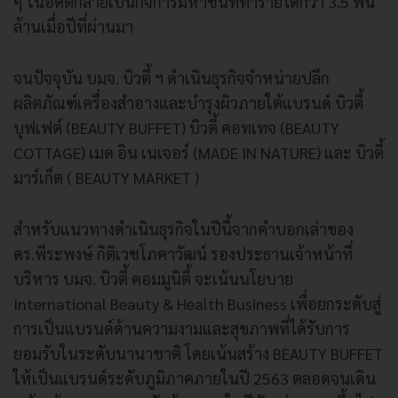
ๆ ในอดีตกลายเป็นกิจการมหาชนที่ทำรายได้กว่า 3.5 พัน
ล้านเมื่อปีที่ผ่านมา
จนปัจจุบัน บมจ. บิวตี้ ฯ ดำเนินธุรกิจจำหน่ายปลีก
ผลิตภัณฑ์เครื่องสำอางและบำรุงผิวภายใต้แบรนด์ บิวตี้
บุฟเฟต์ (BEAUTY BUFFET) บิวตี้ คอทเทจ (BEAUTY
COTTAGE) เมด อิน เนเจอร์ (MADE IN NATURE) และ บิวตี้
มาร์เก็ต ( BEAUTY MARKET )
สำหรับแนวทางดำเนินธุรกิจในปีนี้จากคำบอกเล่าของ
ดร.พีระพงษ์ กิติเวชโภคาวัฒน์ รองประธานเจ้าหน้าที่
บริหาร บมจ. บิวตี้ คอมมูนิตี้ จะเน้นนโยบาย
International Beauty & Health Business เพื่อยกระดับสู่
การเป็นแบรนด์ด้านความงามและสุขภาพที่ได้รับการ
ยอมรับในระดับนานาชาติ โดยเน้นสร้าง BEAUTY BUFFET
ให้เป็นแบรนด์ระดับภูมิภาคภายในปี 2563 ตลอดจนเดิน