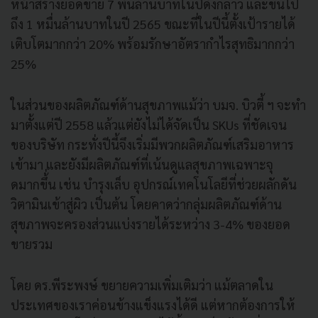
หน้าสร้างยอดขาย 7 พันล้านบาทในปีดังกล่าว และขึ้นไป
ถึง 1 หมื่นล้านบาทในปี 2565 ขณะที่ในปีนี้ตั้งเป้ารายได้
เติบโตมากกว่า 20% พร้อมรักษาอัตรากำไรสุทธิมากกว่า
25%
ในส่วนของผลิตภัณฑ์ด้านสุขภาพแม้ว่า บมจ. บิวตี้ ฯ จะทำ
มาตั้งแต่ปี 2558 แล้วแต่ยังไม่ได้จัดเป็น SKUs ที่ชัดเจน
ของบริษัท กระทั่งปีนี้จึงเริ่มมีพวกผลิตภัณฑ์เสริมอาหาร
เข้ามา และยังมีผลิตภัณฑ์ที่เน้นดูแลสุขภาพเฉพาะจุ
ดมากขึ้่น เช่น บำรุงเล็บ อุปกรณ์เทคโนโลยีที่ช่วยผลักดัน
วิตามินเข้าสู่ผิว เป็นต้น โดยคาดว่ากลุ่มผลิตภัณฑ์ด้าน
สุขภาพจะครองส่วนแบ่งรายได้ระหว่าง 3-4% ของยอด
ขายรวม
โดย ดร.พีระพงษ์ ขยายความเพิ่มเติมว่า แม้ตลาดใน
ประเทศของเราค่อนข้างแข็งแรงได้ดี แต่หากต้องการให้