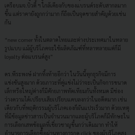
เครือบมจ.บิวตี้ ฯ ใกล้เคียงกับของแบรนด์ระดับสากลมาก
ขึ้น แต่ราคายังถูกกว่ามาก ก็ถือเป็นจุดขายสำคัญด้วยเช่น
กัน
“new comer ทั้งในตลาดไทยและต่างประเทศมาในหลาย
รูปแบบ แม้ผู้บริโภคจะใช้ผลิตภัณฑ์ที่หลาหลายแต่ก็มี
loyalty ต่อแบรนด์สูง”
ดร.พีระพงษ์ ฝากทิ้งท้ายอีกว่า ในวันนี้ทุกธุรกิจมีการ
แข่งขันสูงมาก ด้วยภาวะที่คู่แข่งไม่ว่าจะเป็นกิจการขนาด
เล็กหรือใหญ่ต่างก็มีศักยภาพทัดเทียมกันทั้งหมด มีช่อง
ว่างความได้เปรียบเสียเปรียบแคบลงกว่าในอดีตมาก เช่น
เดียวกับที่พฤติกรรมผู้บริโภคเองก็ผันแปรเร็วมาก ด้วยเหตุ
ที่มีข้อมูลข่าวสารเป็นจำนวนมากและผู้บริโภคก็มีทักษะใน
การเลือกเสพข้อมูลที่เชี่ยวชาญขึ้นกว่าเดิมมาก ทำให้
อำนาจการเลือกซื้อผ่านทางการกด click ของผู้บริโภคสูง