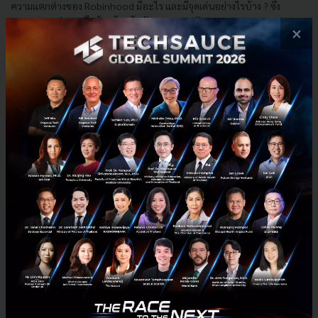
ความแตกต่างของ Robinhood มีอะไร และมีจุดเด่นอย่างไรบ้าง ? ซึ่ง
นอกจากจะช่วยเหลือร้านค้าแล้ว ยัง Reskill พนักงา...
×
กุมภาพันธ์ 14, 2021
| By
Techsauce Team
0
Exec Insight
Podcast
Reskill
Robinhood
robinhood-food-delivery