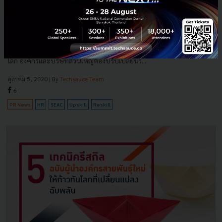
ลมเปลี่ยนทิศ ความท้าทายครั้งใหม่ของ HR กับ 8 แนวทางพา
องค์กรปรับตัวเข้าสู่ NEW ECONOMY
รูปแบบการใช้ชีวิตที่ไม่เหมือนเดิมในยุคหลังโควิด-19 การปรับตัวของคน
เพื่อเข้าสู่สังคมครั้งใหม่จะส่งผลอย่างมหาศาลต่อเศรษฐกิจและสังคมทั่วทั้ง
โลก องค์กรและบริษัทส่วนใหญ่ต้องปรับเปลี่ยนร...
ตุลาคม 5, 2020
| By
Techsauce Team
6
PR News
HR
SEAC
Upskill
Reskill