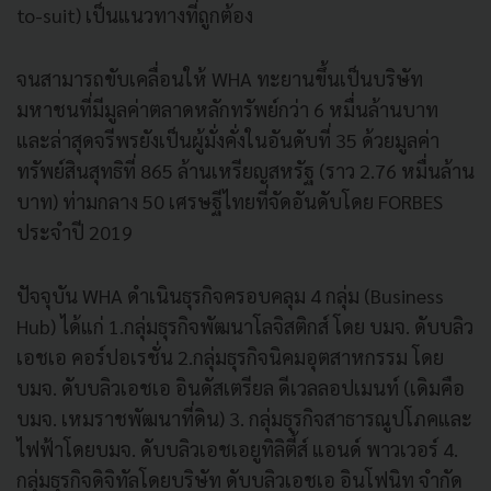
to-suit) เป็นแนวทางที่ถูกต้อง
จนสามารถขับเคลื่อนให้ WHA ทะยานขึ้นเป็นบริษัท
มหาชนที่มีมูลค่าตลาดหลักทรัพย์กว่า 6 หมื่นล้านบาท
และล่าสุดจรีพรยังเป็นผู้มั่งคั่งในอันดับที่ 35 ด้วยมูลค่า
ทรัพย์สินสุทธิที่ 865 ล้านเหรียญสหรัฐ (ราว 2.76 หมื่นล้าน
บาท) ท่ามกลาง 50 เศรษฐีไทยที่จัดอันดับโดย FORBES
ประจำปี 2019
ปัจจุบัน WHA ดำเนินธุรกิจครอบคลุม 4 กลุ่ม (Business
Hub) ได้แก่ 1.กลุ่มธุรกิจพัฒนาโลจิสติกส์ โดย บมจ. ดับบลิว
เอชเอ คอร์ปอเรชั่น 2.กลุ่มธุรกิจนิคมอุตสาหกรรม โดย
บมจ. ดับบลิวเอชเอ อินดัสเตรียล ดีเวลลอปเมนท์ (เดิมคือ
บมจ. เหมราชพัฒนาที่ดิน) 3. กลุ่มธุรกิจสาธารณูปโภคและ
ไฟฟ้าโดยบมจ. ดับบลิวเอชเอยูทิลิตี้ส์ แอนด์ พาวเวอร์ 4.
กลุ่มธุรกิจดิจิทัลโดยบริษัท ดับบลิวเอชเอ อินโฟนิท จำกัด