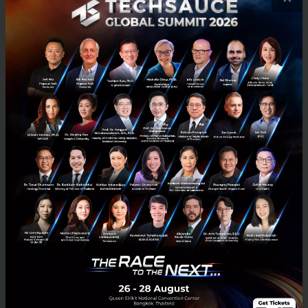
ความน่าเชื่อถือ เช่นเดียวกับที่การนำเทคโนโลยีมาใช้
ภายในนิคมอุตสาหกรรมก็ยิ่งมีความต้องการใช้พื้นที่และ
โครงสร้างพื้นฐานต่าง ๆ มากขึ้นตามไปด้วย
“ไม่ได้มองว่า Digital จะมา disrupt แต่มองว่ามาส่งเสริม
ให้ธุรกิจของเราโตเร็วกว่าเดิม”
สำหรับแนวทาง Digital Transformation ของ WHA คือ
การปรับเปลี่ยนคนให้สามารถรองรับกับแนวทางดำเนิน
ธุรกิจของบริษัทในอนาคต โดยต้องเริ่มจากกำหนดโจทย์ที่
ถูกต้องก่อนว่าต้องการทำอะไรบ้างกับองค์กร ซึ่งเป็นเรื่อง
สำคัญมาก เพราะแม้จะปรับเรื่องภายนอกให้รองรับดิจิทัล
เทคโนโลยีได้แต่ถ้าภายในปรับตัวไม่ได้ก็ถือว่าล้มเหลว จึง
ต้องปรับไปพร้อม ๆ กันเพียงแต่ต้องใช้เวลาเล็กน้อย
อย่างไรก็ตาม การปรับเปลี่ยนองค์กรจะเริ่มลงมือปฏิบัติ