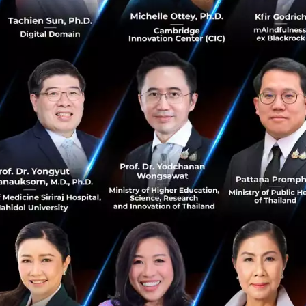
เมษายน 2, 2026
| By
Techsauce Team
0
HealthTech
medpark
techsauce-healthspan-2026
techsauce-healthspan-festival-2026
ตรวจสุขภาพทุกวันโดยไม่ต้องไปหาหมอ: อนาคตของ AI
Agents ด้านสุขภาพ
อนาคตวงการแพทย์เปลี่ยนไป เมื่อเราไม่ต้องรอตรวจสุขภาพปี
ละครั้ง! Samir Mitra ซีอีโอ Reya.ai เผยวิสัยทัศน์การใช้ AI
Agents ด้านสุขภาพ ที่จะเปลี่ยนสมาร์ทโฟนเป็นผู้ช่วยส่วนตัว
คอยวิเครา...
เมษายน 2, 2026
| By
Techsauce Team
0
HealthTech
ai
edge-ai
Reya.AI
ai-agent
Whoop มาแรง มูลค่ากิจการทะลุ 1 หมื่นล้านดอลลาร์
หลังระดมทุนรอบ Series G ดึง Abbot ยักษ์ใหญ่ด้าน