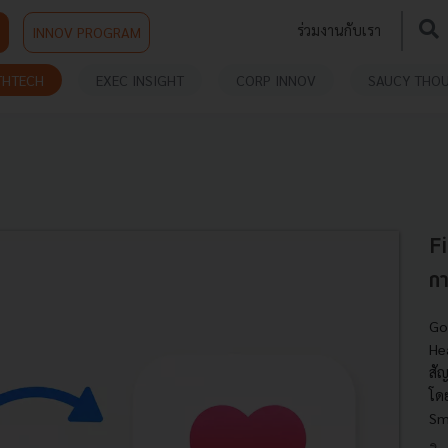
ร่วมงานกับเรา
INNOV PROGRAM
THTECH
EXEC INSIGHT
CORP INNOV
SAUCY THO
Fi
กา
Go
He
สั
โด
Sm