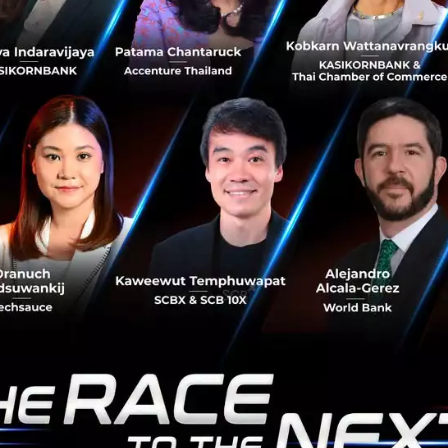
Health Tech ร่วมลงทุนด้วย
Whoop ประกาศระดมทุน Series G มูลค่า 575 ล้านดอลลาร์
ส่งผลให้ตอนนี้มูลค่ากิจการอยู่ที่ 1.01 หมื่นล้านดอลลาร์สหรัฐ
โดยมี Collaborative Fund เป็นผู้นำลงทุน และมีผู้ลงทุนราย
สำคัญเข้าร่...
เมษายน 1, 2026
| By
Techsauce Team
0
News
HealthTech
Whoop
Healthtech
เจาะลึกวิทยาศาสตร์อายุยืน 5 เคล็ดลับการออกกำลัง
กาย พร้อมวิธีเพิ่ม VO2 Max จากผู้เชี่ยวชาญ ใช้เวลา
แค่ 37 นาที แต่ได้ผลลัพธ์ระดับเซลล์
ค้นพบ 5 เคล็ดลับการออกกำลังกายเพื่ออายุที่ยืนยาวอย่างมี
คุณภาพ จากแพทย์ผู้เชี่ยวชาญ เจาะลึกความสำคัญของ VO2
Max และการจัดตารางฝึกที่ถูกต้องตามหลักวิทยาศาสตร์ เพื่อ
สุขภาพที่แข็งแรงอย...
เมษายน 1, 2026
| By
Techsauce Team