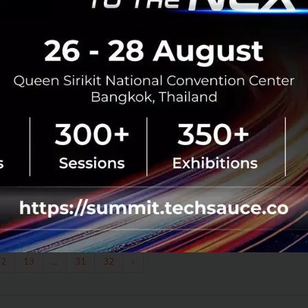
0
HealthTech
vo2-max
Techsauce
longevity
HealthTech
เผยแนวคิดและวิธีพัฒนา 'ธุรกิจสายสุขภาพ' เพื่อชีวิตที่
ยืนยาวของทุกคน
อายุมนุษย์ที่ยืนยาวขึ้นทุกปี ธุรกิจจะออกแบบผลิตภัณฑ์หรือ
บริการที่ตอบโจทย์ผู้ที่มีอายุยืนมากยิ่งขึ้นได้อย่างไร หาคำ
ตอบได้ในบทความสรุปเซสชัน 'Longevity is the Next
Economy for All: เ...
มีนาคม 31, 2026
| By
Techsauce Team
0
HealthTech
longevity
techsauce-healthspan-2026
techsauce-healthspan-festival-2026
12
13
...
31
32
›