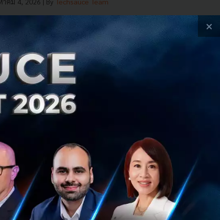
งหาคม 4, 2026
| By
Techsauce Team
×
althTech
iOS
Apple
Fitbit
Google
Wearables
HealthKit
alth Tech
Apple Health
Google Health
Smart Health Links