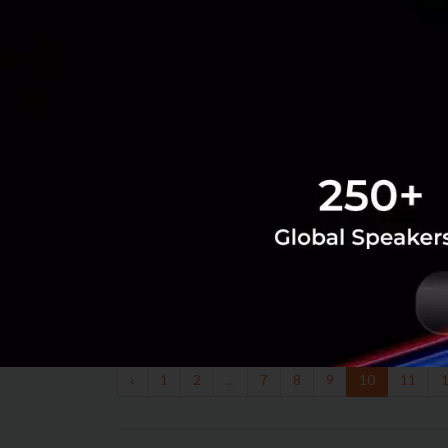
‹
1
2
...
7
8
9
10
11