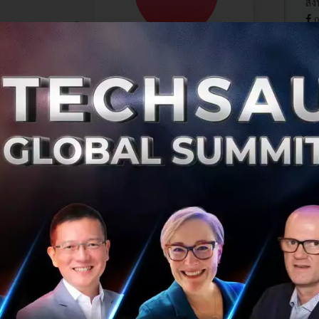
สิ
0
He
He
นอนให้ดีต้องนอนยังไง? ถอดรหัสศาสตร์แห่งการนอน
หลับ 7 เทคนิคเพื่อสุขภาพที่ดี
สรุปมาแล้ว 'นอนให้ดีต้องนอนยังไง? Science and History of
Sleeping' เซสชันที่จะทำให้คุณตระหนักเรื่องการนอนมากขึ้น
โดย ผศ.นพ.จิรยศ จินตนาดิลก ผอ.ศูนย์การนอนหลับ รพ.เมด
พาร์ค และ นพ.ชั...