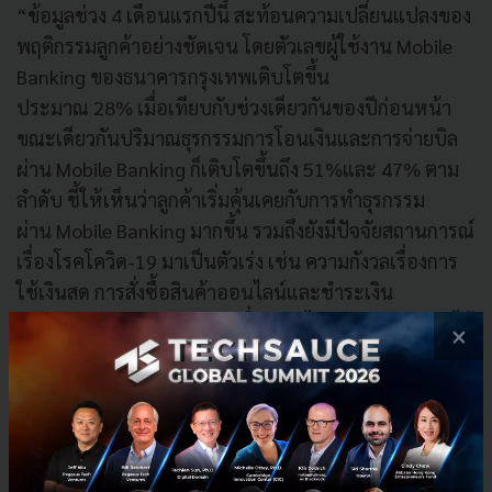
“ข้อมูลช่วง 4 เดือนแรกปีนี้ สะท้อนความเปลี่ยนแปลงของ
พฤติกรรมลูกค้าอย่างชัดเจน โดยตัวเลขผู้ใช้งาน Mobile
Banking ของธนาคารกรุงเทพเติบโตขึ้น
ประมาณ 28% เมื่อเทียบกับช่วงเดียวกันของปีก่อนหน้า
ขณะเดียวกันปริมาณธุรกรรมการโอนเงินและการจ่ายบิล
ผ่าน Mobile Banking ก็เติบโตขึ้นถึง 51%และ 47% ตาม
ลำดับ ชี้ให้เห็นว่าลูกค้าเริ่มคุ้นเคยกับการทำธุรกรรม
ผ่าน Mobile Banking มากขึ้น รวมถึงยังมีปัจจัยสถานการณ์
เรื่องโรคโควิด-19 มาเป็นตัวเร่ง เช่น ความกังวลเรื่องการ
ใช้เงินสด การสั่งซื้อสินค้าออนไลน์และชำระเงิน
ผ่าน Mobile Banking แทน เนื่องจากไม่สามารถเดินทางได้
×
สะดวก ตลอดจนมาตรการเยียวยา 5,000 บาทของภาครัฐ
ที่ลูกค้าจำนวนมากลงทะเบียนสมัครใช้บัญชีธนาคาร
กรุงเทพเป็นบัญชีพร้อมเพย์เพื่อใช้รับเงินดังกล่าว”
นางปรัศนี กล่าวอีกว่า
ธนาคารกรุงเทพยังวางกลยุทธ์