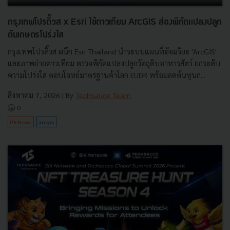
กรุงเทพโปรดิ๊วส x Esri ใช้ดาวเทียม ArcGIS ส่องพิกัดแปลงปลูก
ดันเกษตรโปร่งใส
กรุงเทพโปรดิ๊วส ผนึก Esri Thailand นำระบบแผนที่อัจฉริยะ 'ArcGIS'
และภาพถ่ายดาวเทียม ตรวจพิกัดแปลงปลูกวัตถุดิบอาหารสัตว์ ยกระดับ
ความโปร่งใส ตอบโจทย์มาตรฐานค้าโลก EUDR พร้อมลดต้นทุนก...
สิงหาคม 7, 2026
| By
Techsauce Team
0
PR News
arcgis