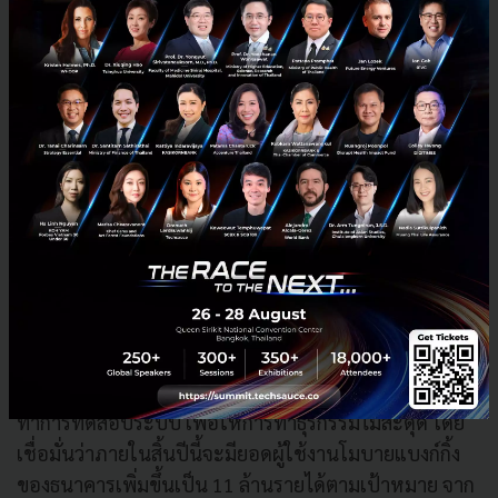
สำคัญในปีนี้ โดยเฉพาะแผนการลงทุนด้านไอทีและระบบ
งานต่างๆ เพื่อเพิ่มประสิทธิภาพการให้บริการด้านดิจิทัล
มุ่งสู่การเป็นผู้นำด้านระบบชำระเงินผ่านช่องทางดิจิทัล
(Digital Payment Solution) ที่ครอบคลุมการใช้งานหลาก
หลายรูปแบบตามความต้องการและไลฟ์สไตล์ของลูกค้า
ทั้งในฝั่งผู้รับชำระเงิน และผู้จ่ายเงิน รวมถึงการเปิดตัว
โมบายแบงก์กิ้งเวอร์ชั่นใหม่ครั้งนี้ เพื่อช่วยสร้าง
ประสบการณ์การใช้งานที่ดียิ่งขึ้น รวมถึงการพัฒนาบริการ
ใหม่ๆ เพิ่มเติม เช่น การเปิดบัญชีผ่านออนไลน์โดยยืนยัน
ตัวตนผ่านระบบ National Digital ID Platform ซึ่งตอนนี้
อยู่ระหว่างทดสอบใน Regulatory Sandbox ของ ธปท.
แล้ว โดยทั้งหมดนี้มีหน่วยงานไอทีดูแลเรื่องระบบการทำ
ธุรกรรมการเงินโดยเฉพาะ พร้อมมีแผนเชิงปฏิบัติและ
ทำการทดสอบระบบ เพื่อให้การทำธุรกรรมไม่สะดุด โดย
เชื่อมั่นว่าภายในสิ้นปีนี้จะมียอดผู้ใช้งานโมบายแบงก์กิ้ง
ของธนาคารเพิ่มขึ้นเป็น 11 ล้านรายได้ตามเป้าหมาย จาก