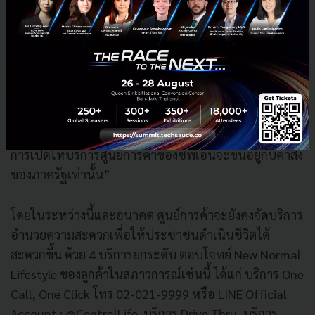
การทำ Social Distancing ที่ชัดเจนและเคร่งครัดจนเป็นที่
ยอมรับไปทั่วโลก รวมทั้งสนับสนุนให้ประชาชน ‘อยู่บ้าน
หยุดเชื้อ เพื่อชาติ’ แต่หากต้องมาใช้บริการที่จำเป็น เรา
ได้ดำเนินมาตรการความสะอาดและความปลอดภัย เพื่อ
สร้างความมั่นใจมาโดยตลอด โดยบริษัทฯ เชื่อมั่นการ
ดำเนินการของภาครัฐด้านสาธารณสุขของไทยที่ได้รับการ
ชื่นชมจากทั่วโลก และในสถานการณ์ที่ไม่แน่นอนเช่นนี้
การเปิดให้บริการศูนย์การค้าของซีพีเอ็นจะขึ้นอยู่กับคำสั่ง
ของภาครัฐเท่านั้น”
โดยในระหว่างนี้และอนาคต ศูนย์การค้าจะยังคงจัดบริการ
อำนวยความสะดวกเพื่อให้ประชาชนดำเนินชีวิตได้
สะดวกขึ้น ด้วย 4 บริการยกระดับ ตอบโจทย์ New Normal
Lifestyle ของลูกค้าในสภาวการณ์เช่นนี้ ได้แก่ บริการ One
Call, One Click โทร 02-021-9999 หรือ LINE Official
Account : @CentralLife, บริการ Drive Thru, บริการ