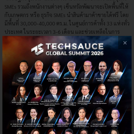
SMEs รวมถึงพนักงานต่างๆ เซ็นทรัลพัฒนาจะเปิดพื้นที่ให้
กับเกษตกร หรือ ธุรกิจ SMEs นำสินค้ามาค้าขายได้ฟรี โดย
มีพื้นที่ 30,000-40,000 ตร.ม. ในศูนย์การค้าทั้ง 33 แห่งทั่ว
ประเทศ ในระยะเวลา 3-6 เดือน และช่วยเหลือในการ
โปรโมทจำหน่ายสินค้าทาง online platform ต่างๆ และ
×
พร้อมทั้งมีมาตรการสำหรับคู่ค้าร้านค้าที่เรามีกว่า 15,000
ราย และมีการจ้างงานกว่า 100,000 คนโดยเราก็พยายาม
ช่วยธุรกิจต่างๆ อย่างเต็มที่ ด้วยการขยายโอกาสในการขาย
ช่องทางต่างๆ และช่วยยกเว้นหรือลดค่าเช่ามาตลอดตั้งแต่
เกิดวิกฤตมาในเดือนกุมภาพันธ์ และจะให้ส่วนลดต่อเนื่อง
หลังจากศูนย์ฯ เปิดให้บริการใหม่ไปอีกประมาณ 3-6
เดือน โดยจะพิจารณาเป็นรายๆ ไปตามความเหมาะสม
เพื่อช่วยเหลือให้ฝ่าฟันวิกฤตนี้ไปได้อีกด้วย”
ที่ผ่านมา เซ็นทรัลพัฒนาได้ให้ความร่วมมือกับภาครัฐเต็ม
ที่และต่อเนื่องในการปฎิบัติตามมาตรการต่างๆ รณรงค์