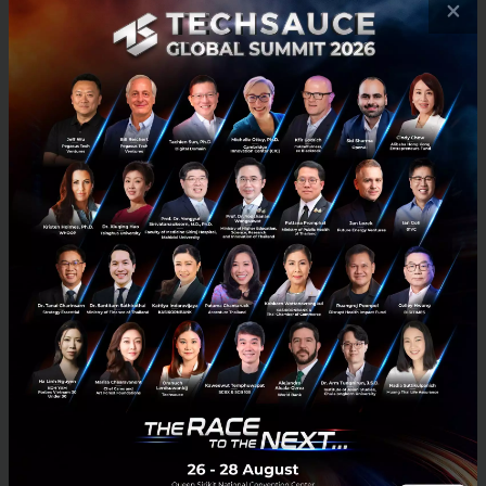
×
ในฐานะตัวแทนนักศึกษารุ่นแรก นางสาวศุภวดี จีรพันธ์
เจริญสิน หรือ น้อง Love อายุ 19 ปี จากเด็กสายศิลป์ภาษา
เกาหลีโรงเรียนสามเสนวิทยาลัย เล่าถึงการตัดสินใจมา
เรียนหลักสูตร DIPS ว่า สาเหตุที่เลือกเรียนในโปรแกรมนี้
เพราะชอบงานออกแบบ จากตอนแรกสมัครเรียนใน
แผนการเรียนปกติ แต่ที่ตัดสินใจเปลี่ยนมาเรียนแผนการ
เรียน DIPS เพราะเห็นว่าเป็นหลักสูตรใหม่เพิ่งเปิดสอน
และมีสาขาที่ชอบ ที่สำคัญคือให้นักศึกษาได้เรียนรู้ผ่าน
การทำงานจริงด้วย ไม่ใช่แค่การฝึกงานระยะสั้น ซึ่งทางคุณ
แม่ก็เห็นชอบด้วย
“หลังจากเรียนมากว่า 6 เดือน ไม่ได้รู้สึกว่าเรียนหนักห่าม
รุ่งห่ามค่ำ แม้จะไม่เคยเรียนรูปแบบนี้มาก่อนจากปกติจะ
เรียนเป็นรายวิชาไปไม่ใช่เรียนหลายๆ วิชาร่วมกันใน
คลาสเดียวแบบ DIPS พอมาเรียนแล้วทำให้เนื้อหาต่อเนื่อง