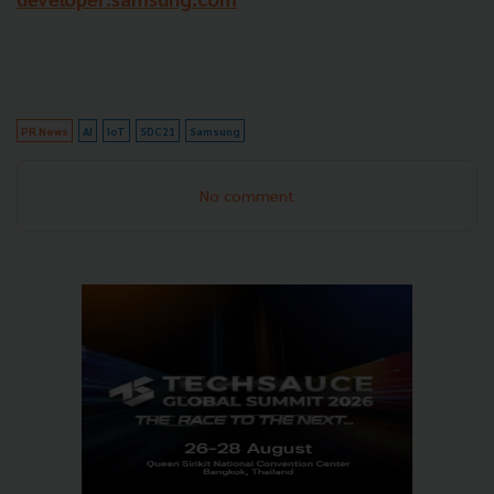
PR News
AI
IoT
SDC21
Samsung
No comment