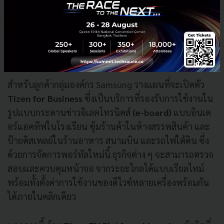
กายแบบเรียลไทม์
การเล่นเกมได้อย่างสมจริงมากยิ่งขึ้น ด้วย
HDR10+
ที่มาพร้อมกับการตั้งค่าแบบ
low
latency
และการปรับเทียบ
HDR (HDR
calibration)
สำหรับลูกค้ากลุ่มองค์กร
Samsung วางแผนที่จะเปิดตัว
Tizen for Business
ซึ่งเป็นบริการที่รองรับการใช้งานใน
รูปแบบกระดานข่าวอิเลคโทรนิคส์
(e-board)
แบบอินเต
อร์แอคทีฟในโรงเรียน
ซุ้มร้านค้าในห้างสรรพสินค้า และ
ป้ายดิสเพลย์ในร้านอาหาร สนามบิน และรถไฟใต้ดิน ซึ่ง
ด้วยการจัดการพอร์ทัลใหม่นี้ ธุรกิจต่าง
ๆ จะสามารถตรวจ
สอบและควบคุมหน้าจอ จากระยะไกลได้แบบเรียลไทม์
พร้อมทั้งตั้งค่าการใช้งานของดีไวซ์หลายเครื่องพร้อมกัน
ได้ภายในคลิกเดียว