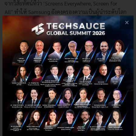
จากวิสัยทัศน์ที่ว่า
‘Screens Everywhere, Screen for
All’
ทำให้ Samsung ยังคงครองความเป็นผู้นำระดับโลก
ด้านทีวี ที่ไม่เคยหยุดมอบประสบการณ์การใช้งานรูปแบบ
×
ใหม่ ทั้งในรูปแบบการเชื่อมต่อ ฟังก์ชันการทำงาน และ
ความบันเทิงอันสมจริง โดยในงาน
SDC21
ทาง Samsung
ได้แนะนำวิธีการต่าง
ๆ ที่
Samsung TV
สามารถมอบ
ประสบการณ์ใหม่ให้กับทุกคน ได้แก่
การสื่อสารผ่านวิดีโอ
(Video
communication)
จากความร่วมมือกับ
Google
เพื่อให้ผู้ใช้สามารถเพลิดเพลินกับการวิดีโอ
คอลผ่านทางทีวีได้ดีขึ้น ด้วยการใช้
AI-enabled
focus
และฟีเจอร์
Zoom
Samsung Health
บนสมาร์ททีวีที่ทำงานเชื่อมต่อ
กับกล้องเว็บแคม
(Webcam)
เพื่อวิเคราะห์ท่าทาง
การเคลื่อนไหว และให้คำแนะนำด้านการออกกำลัง