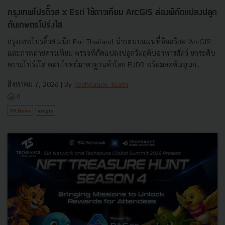
กรุงเทพโปรดิ๊วส x Esri ใช้ดาวเทียม ArcGIS ส่องพิกัดแปลงปลูก
ดันเกษตรโปร่งใส
กรุงเทพโปรดิ๊วส ผนึก Esri Thailand นำระบบแผนที่อัจฉริยะ 'ArcGIS'
และภาพถ่ายดาวเทียม ตรวจพิกัดแปลงปลูกวัตถุดิบอาหารสัตว์ ยกระดับ
ความโปร่งใส ตอบโจทย์มาตรฐานค้าโลก EUDR พร้อมลดต้นทุนก...
สิงหาคม 7, 2026
| By
Techsauce Team
0
PR News
arcgis