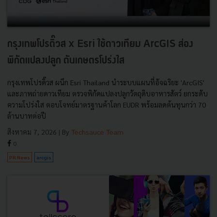
กรุงเทพโปรดิ๊วส x Esri ใช้ดาวเทียม ArcGIS ส่อง
พิกัดแปลงปลูก ดันเกษตรโปร่งใส
กรุงเทพโปรดิ๊วส ผนึก Esri Thailand นำระบบแผนที่อัจฉริยะ 'ArcGIS'
และภาพถ่ายดาวเทียม ตรวจพิกัดแปลงปลูกวัตถุดิบอาหารสัตว์ ยกระดับ
ความโปร่งใส ตอบโจทย์มาตรฐานค้าโลก EUDR พร้อมลดต้นทุนกว่า 70
ล้านบาทต่อปี
สิงหาคม 7, 2026
| By
Techsauce Team
0
PR News
arcgis