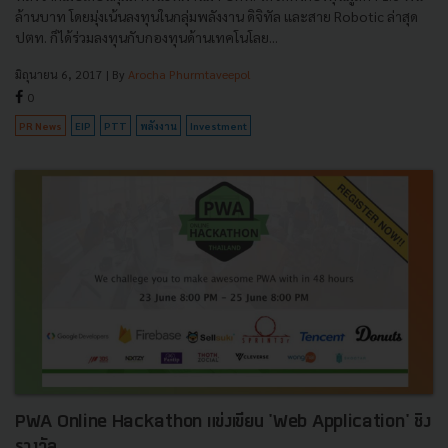
ล้านบาท โดยมุ่งเน้นลงทุนในกลุ่มพลังงาน ดิจิทัล และสาย Robotic ล่าสุด
ปตท. ก็ได้ร่วมลงทุนกับกองทุนด้านเทคโนโลย...
มิถุนายน 6, 2017
| By
Arocha Phurmtaveepol
0
PR News
EIP
PTT
พลังงาน
Investment
PWA Online Hackathon แข่งเขียน 'Web Application' ชิง
รางวัล