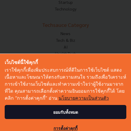
Startup
Technology
Techsauce Category
News
Tech & Biz
AI
HealthTech
Exec Insight
เว็บไซต์นี้ใช้คุกกี้
Corp Innov
เราใช้คุกกี้เพื่อเพิ่มประสบการณ์ที่ดีในการใช้เว็บไซต์ แสดง
Saucy Thoughts
เนื้อหาและโฆษณาให้ตรงกับความสนใจ รวมถึงเพื่อวิเคราะห์
Based On
การเข้าใช้งานเว็บไซต์และทำความเข้าใจว่าผู้ใช้งานมาจาก
Sustainable
ที่ใด คุณสามารถเลือกตั้งค่าความยินยอมการใช้คุกกี้ได้ โดย
Videos
คลิก “การตั้งค่าคุกกี้” อ่าน
นโยบายความเป็นส่วนตัว
Podcast
Startup Guide
ยอมรับทั้งหมด
© Copyright 2026 :
Techsauce All rights reserved.
การตั้งค่าคุกกี้