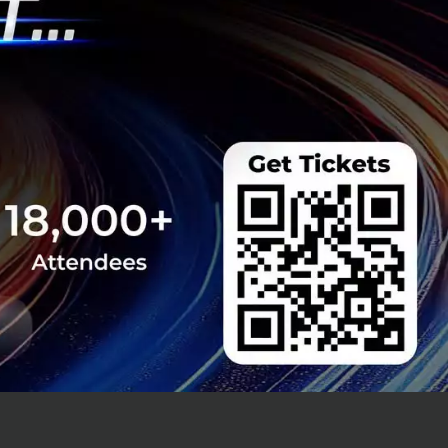
ภาพจิตเพิ่ม
้ให้เห็นว่า
าใจและดูแล
่น โรคระบาด