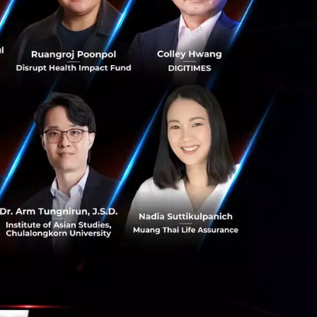
บาย การส่งเสริมองค์
 มากกว่าผู้ป่วย
 แล็บ โดย บริษัท
QDC)
ยกตัวเลขขึ้น
รคมะเร็งที่มีค่า
วโลก นำการดูแล