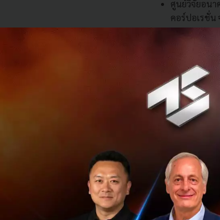
ศูนย์วิจัยอนา
คอร์ปอเรชั่น
ความร่วมมือจากทุก
ของคนไทยในอนาคต
เปลี่ยนแปลง ปัจจ
ดูแลสุขภาพจิตของทุ
สังคม เทคโนโลยี 
พึงประสงค์ต่อการ
ทีมเทคซอสนำเสนอบาง
จะอยู่เฉยได้อ
'เทคโนโลยีที่
ปัญหาสุขภาพจ
Future Scen