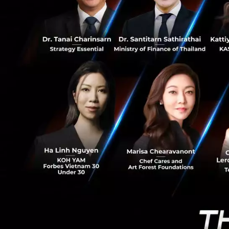
1
การศึกษาวิจัยด้าน
1. จะอยู่เฉยได้อย
มะเร็ง
ดร.การดี เลียวไพโ
แมกโนเลีย ควอลิตี
มาบอกว่า ปัจจุบัน ผ
เฉลี่ยอยู่ที่ 34% 
สุขภาพจิตมาเป็นกา