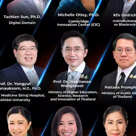
on : ตัวอย่างข้อเสนอต่อการปฏิบัติสำหรับ 'ภาครัฐ'