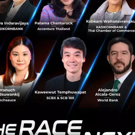
อนาคตศึกษาด้านสุขภาพจิต
มีความสำคัญมากในด้านการรู้แนวโน้ม เพื่อกำหนดนโย
ความรู้ และการพัฒนาสังคมไทยไปยังภาพอนาคตด้านสุขภาพจิตที่พึงประสงค์ได้
่างไร ในเมื่อโลกของเรามีจำนวนผู้ป่วยด้าน Mental Health
รจน์ ผู้อำนวยการบริหาร ศูนย์วิจัยอนาคตศึกษาฟิวเจอร์เทลส์
้ ดีเวล็อปเม้นต์ คอร์ปอเรชั่น จำกัด (FutureTales Lab by M
ู้คนทั่วโลกมีโรคทางด้านสุขภาพจิตโดยเฉลี่ยถึง 36% ซึ่งสูงกว่าโ
ยิ่งไปกว่านั้น UN ยังประกาศให้ 80% ของประเทศในเครือข่ายทั่
รดูแลสุขภาพขั้นพื้นฐานภายในปี พ.ศ. 2573 (ค.ศ. 2030)