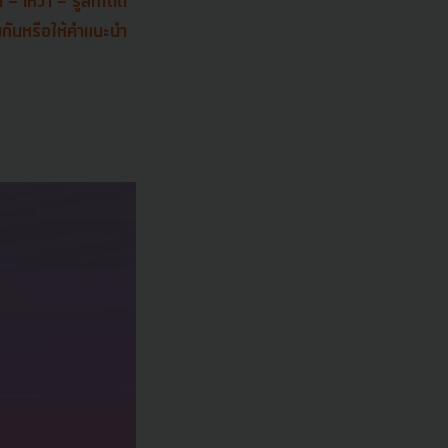
 - เหงา - รู้สึกโดด
องกันหรือให้คำแนะนำ