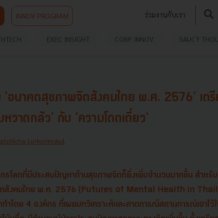
ร่วมงานกับเรา
INNOV PROGRAM
THTECH
EXEC INSIGHT
CORP INNOV
SAUCY THO
ย 'อนาคตสุขภาพจิตสังคมไทย พ.ศ. 2576' เตรี
หวาดกลัว' กับ 'ความโดดเดี่ยว'
atphicha Lerksirinukul
กรโลกที่มีประสบปัญหาด้านสุขภาพจิตก็ยิ่งเพิ่มจำนวนมากขึ้น สำหร
ิตสังคมไทย พ.ศ. 2576 (Futures of Mental Health in Tha
ทำโดย 4 องค์กร ที่เผยบทวิเคราะห์และคาดการณ์สถานการณ์เอาไว้ในอ