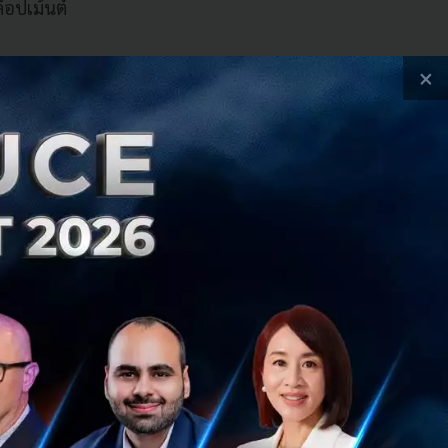
ล็อปเม้นต์
×
ริมสุขภาวะทางจิต
ัน สัญญาณการ
ับการพัฒนาระบบการ
าธารณะ ทั้งในมิติ
รออกแบบอนาคตที่
กว่าผู้ป่วยมะเร็ง
มถึงต่อจิตใจ)