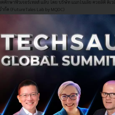
คตศึกษาฟิวเจอร์เทลส์ แล็บ โดย บริษัท แมกโนเลีย ควอลิตี้ ดีเว
 จำกัด (FutureTales Lab by MQDC)
หน่วยงานมีเป้าหมายหลักเพื่อร่วมกันรับมือ ป้องกัน และส่งเส
 โดยมุ่งเน้นนำเสนอประเด็นปัญหาสำคัญ สถานการณ์ปัจจุบ
ัยขับเคลื่อนสำคัญ ภาพอนาคต และข้อเสนอเชิงนโยบายสำหร
กภาคส่วนที่เกี่ยวข้อง พร้อมกับการเผยแพร่องค์ความรู้ออกสู่ส
เศรษฐกิจ สิ่งแวดล้อม กฎหมาย นโยบาย และค่านิยม รวมถึงกา
ดูแลสุขภาพจิตของประเทศไทยในอนาคตร่วมกัน
ประเด็นสำคัญจากผลการวิจัย โดยแยกออกเป็น 5 ประเด็น ได้แก่
ย่างไร ในเมื่อโลกของเรามีจำนวนผู้ป่วยด้าน Mental Health มาก
ใช่' เข้ามาช่วยดูแล-ป้องกัน-ฟื้นฟู สุขภาพจิตได้
ิตในเชิงลึกและเมกะเทรนด์ที่สามารถส่งผลกระทบรอบด้าน (รว
arios : ภาพอนาคตสุขภาพจิตสังคมไทย พ.ศ. 2576