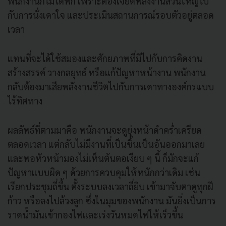
พนักงานก็ไม่ได้พัก เพราะต้องเจียดพลังงานส่วนใหญ่ไป
กับการนั่งเดาใจ และประเมินสถานการณ์รอบตัวอยู่ตลอด
เวลา
แทนที่จะได้ใช้สมองและศักยภาพที่มีไปกับการคิดงาน
สร้างสรรค์ วางกลยุทธ์ หรือแก้ปัญหาหน้างาน พนักงาน
กลับต้องมาเสียพลังงานชีวิตไปกับการเดาทางองค์กรแบบ
ไร้ทิศทาง
ผลลัพธ์ที่ตามมาคือ พนักงานจะดูยุ่งหน้าดำคร่ำเครียด
ตลอดเวลา แต่กลับไม่มีงานที่เป็นชิ้นเป็นอันออกมาเลย
และพอหัวหน้ามองไม่เห็นต้นตอเงียบ ๆ นี้ ก็มักจะแก้
ปัญหาแบบผิด ๆ ด้วยการควบคุมให้หนักกว่าเดิม เช่น
เรียกประชุมถี่ขึ้น ตั้งระบบลงเวลาถี่ยิบ เข้ามาจับตาดูทุกฝี
ก้าว หรือลงไปล้วงลูก ซึ่งในมุมของพนักงาน มันยิ่งเป็นการ
ราดน้ำมันเข้ากองไฟและเร่งวันหมดไฟให้เร็วขึ้น