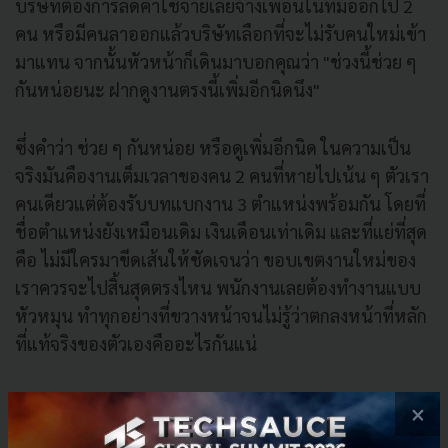
บริษัทต้องการลดค่าใช้จ่ายเลยจ้างเพื่อนในทีมออกไป 2
คน หรือมีคนลาออกแล้วบริษัทเลือกที่จะไม่รับคนใหม่เข้า
มาแทน จากนั้นหัวหน้าก็เดินมาบอกคุณว่า "ช่วงนี้ช่วย ๆ
กันหน่อยนะ ฝากดูงานตรงนี้เพิ่มอีกนิดนึง"
ซึ่งคำว่า ช่วย ๆ กันหน่อย หรือดูเพิ่มอีกนิด ในความเป็น
จริงมันคืองานเต็มเวลาของคน 2 คนที่หายไปเน้น ๆ ตัวเรา
คนเดียวแต่ต้องรับบทแบกงาน 3 ตำแหน่งพร้อมกัน โดยที่
ชื่อตำแหน่งยังเหมือนเดิม เงินเดือนเท่าเดิม และที่แย่ที่สุด
คือ ไม่มีใครมาขีดเส้นให้ชัดเจนว่า ขอบเขตงานใหม่ของ
เราควรจะไปสิ้นสุดตรงไหน พนักงานเลยต้องทำงานแบบ
หัวหมุน ทำทุกอย่างที่ขวางหน้าจนไม่รู้ว่าตกลงหน้าที่หลัก
ที่แท้จริงของตัวเองคืออะไรกันแน่
×
วิธีแก้ไม่ใช่ ‘สวัสดิการ’ แต่คือ ‘ความชัดเจน’