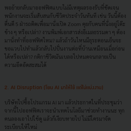
พอย้ายกลับมาออฟฟิศแบบไม่มีเหตุผลรองรับที่ชัดเจน
พนักงานจะเริ่มสับสนกับชีวิตประจำวันทันที เช่น วันนี้ต้อง
ตื่นตี 5 ฝ่ารถติดเพื่อมานั่งเปิด Zoom คุยกับคนที่นั่งอยู่โต๊ะ
ข้าง ๆ หรือเปล่า? งานพิมพ์เอกสารส่งอีเมลธรรมดา ๆ ต้อง
มานั่งทำที่ออฟฟิศไหม? แล้วถ้าวันไหนมีธุระตอนเย็นจะ
ขอแวบไปทำแล้วกลับไปปั่นงานต่อที่บ้านเหมือนเมื่อก่อน
ได้หรือเปล่า? กติกาชีวิตมันเบลอไปหมดจนกลายเป็น
ความอึดอัดสะสมได้
2. AI Disruption (โยน AI มาให้ใช้ แต่ไม่แบ่งงาน)
บริษัทไปซื้อโปรแกรม AI มา แล้วประกาศในที่ประชุมว่า
จากนี้ไปออฟฟิศเราจะนำเทคโนโลยีมาช่วยทำงานนะ ทุก
คนลองเอาไปใช้ดู แล้วก็เงียบหายไป ไม่มีใครมาจัด
ระเบียบให้ใหม่