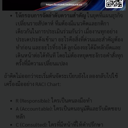
สะระตะหรือเกร็งทุกครั้งที่จะขยับตัวทำอะไร
ให้กรอบการจัดลำดับความสำคัญ
ในยุคที่แผนธุรกิจ
เปลี่ยนรายสัปดาห์ ทีมต้องมีแนวคิดและกติกา
เดียวกันในการประเมินร่วมกันว่า เมื่องานทุกอย่าง
ประเดประดังเข้ามา อะไรคือสิ่งที่ด่วนและสำคัญต้อง
ทำก่อน และอะไรที่รอได้ ลูกน้องจะได้มีหลักยึดและ
เดินหน้าต่อได้ทันที โดยไม่ต้องหยุดชะงักรอคำสั่งทุก
ครั้งที่มีความเปลี่ยนแปลง
ถ้าคิดไม่ออกว่าจะเริ่มต้นจัดระเบียบยังไง ลองกลับไปใช้
เครื่องมืออย่าง RACI Chart:
R (Responsible): ใครเป็นคนลงมือทำ
A (Accountable): ใครเป็นคนอนุมัติและรับผิดชอบ
หลัก
C (Consulted): ใครที่มีหน้าที่ให้คำปรึกษา