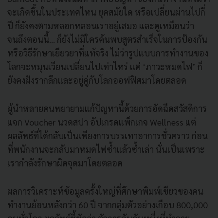
จะเกิดขึ้นในประเทศไหน ยุคสมัยใด หรือเปลี่ยนผ่านไปกี่
ปี ก็ยังคงตามหลอกหลอนเราอยู่เสมอ และดูเหมือนว่า
จนถึงตอนนี้... ก็ยังไม่มีใครค้นพบสูตรสำเร็จในการป้องกัน
หรือวิธีรักษาเยียวยาที่แท้จริง ไม่ว่ารูปแบบการทำงานของ
โลกจะหมุนเวียนเปลี่ยนไปเท่าไหร่ แต่ ‘ภาวะหมดไฟ’ ก็
ยังคงฝังรากลึกและอยู่คู่กับโลกออฟฟิศมาโดยตลอด
ผู้นำหลายคนพยายามแก้ปัญหานี้ด้วยการอัดฉีดสวัสดิการ
แจก Voucher นวดสปา อัปเกรดแพ็กเกจ Wellness แต่
ผลลัพธ์ที่ได้กลับเป็นเพียงการบรรเทาอาการชั่วคราว ก่อน
ที่พนักงานจะกลับมาหมดไฟซ้ำแล้วซ้ำเล่า นั่นเป็นเพราะ
เรากำลังรักษาผิดจุดมาโดยตลอด
ผลการวิเคราะห์ข้อมูลครั้งใหญ่ที่ศึกษาพิมพ์เขียวของคน
ทำงานย้อนหลังกว่า 60 ปี จากกลุ่มตัวอย่างเกือบ 800,000