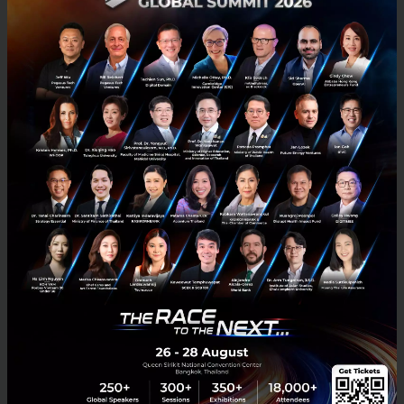
สิ่งที่บริษัทต้องทำในตอนนี้ ไม่ใช่การพาทีมไปกินหมู
กระทะ จัดทริปเอาท์ติ้ง หรือซื้อเก้าอี้เพื่อสุขภาพมาแจก
แต่คือการสร้างความชัดเจน ให้เกิดขึ้นในเนื้องาน ผ่าน 3
ข้อสำคัญที่ต้องจับเข่าคุยกันให้เคลียร์
บอกความสำเร็จให้เป็นรูปธรรม
เลิกสั่งงานด้วยคำ
พูดลอย ๆ แต่บอกมาเลยว่าอีก 6 เดือนข้างหน้า งาน
ที่เรียกว่าสำเร็จหน้าตาต้องเป็นแบบไหน มีตัวชี้วัด
อะไรที่จับต้องได้บ้าง (สถาบันระดับโลกอย่าง Gallup
เคยทำสำรวจแล้วพบว่า มีพนักงานไม่ถึงครึ่ง หรือแค่
47% เท่านั้นที่รู้แน่ชัดว่าองค์กรคาดหวังอะไรจากตัว
เองจริง ๆ)
ขีดเส้นอำนาจให้ชัด
บอกพนักงานไปเลยว่า เรื่อง
ระดับไหนที่เขามีสิทธิ์ขาดในการตัดสินใจหน้างานได้
เลย และเรื่องไหนที่ต้องรออนุมัติ การขีดเส้นตรงนี้จะ
ช่วยลดภาระทางสมองของพนักงาน ไม่ต้องมานั่งคิด