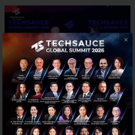
×
คุณ Sigve Brekke มีวิธีการบริหารองค์กรด้วยเทคนิคที่เรียก
ว่า
Tight-Loose-Tight
ซึ่งเป็นแนวทางที่สร้างสมดุลใน
องค์กร ระหว่างการควบคุม และการมอบอิสระภาพให้กับ
พนักงาน