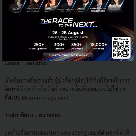
Tight แรก = เข้มงวด
คุณ Sigve Brekke บอกว่า ผู้นำต้องกำหนดทิศทาง และเป้า
หมายขององค์กรให้ชัดเจนและหนักแน่น ทุกคนในทีมต้อง
รู้ว่ากำลังจะมุ่งหน้าไปทางไหน
Loose = ผ่อนปรน
เมื่อทิศทางชัดเจนแล้ว ผู้นำต้องปล่อยให้ทีมมีอิสระในการ
คิดหาวิธีการที่จะไปถึงเป้าหมายนั้นด้วยตนเอง ไม่ใช่การ
สั่งแบบ Micro-management
Tight ที่สอง = ตรวจสอบ
สุดท้ายคือการออกแบบ Tools และกฎเกณฑ์ต่างๆ เพื่อให้