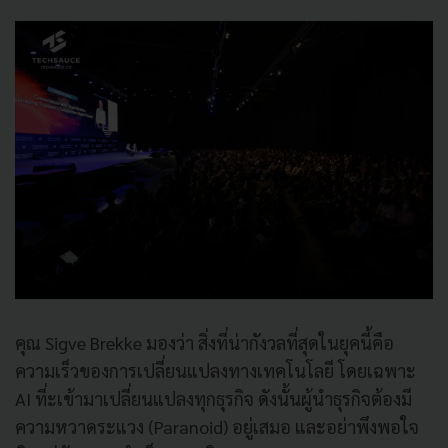
คุณ Sigve Brekke มองว่า สิ่งที่น่ากังวลที่สุดในยุคนี้คือ
ความเร็วของการเปลี่ยนแปลงทางเทคโนโลยี โดยเฉพาะ
AI ที่ะเข้ามาเปลี่ยนแปลงทุกธุรกิจ ดังนั้นผู้นำธุรกิจต้องมี
ความหวาดระแวง (Paranoid) อยู่เสมอ และอย่าพึงพอใจ