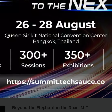
มีนาคม 2, 2023
| By
Techsauce Team
8
News
true-corporation
ดีลควบรวม-true-dtac
TELECOM-TECH COMPANY
TRUE-DTAC ควบรวมเสร็จสมบูรณ์ พร้อมใช้ชื่อใหม่
เป็น บริษัท ทรู คอร์ปอเรชั่น จำกัด (มหาชน) จ่อแถลง
2 มี.ค. นี้
TRUE-DTAC ควบรวมเสร็จสมบูรณ์ พร้อมจดทะเบียนบริษัทใช้
ชื่อใหม่เป็น บริษัท ทรู คอร์ปอเรชั่น จำกัด (มหาชน) ทั้งนี้
เตรียมจ่อแถลงอย่างเป็นทางการในวันที่ 2 มี.ค. นี้...
มีนาคม 1, 2023
| By
Techsauce Team
44
News
dtac
true
true-corporation
ทรู คอร์ปอเรชั่น
Beyond the Elephant in the Room MIT