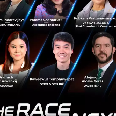
True Corporation ยกระดับการใช้ AI อย่างมี
จริยธรรม มุ่งคุ้มครองผู้บริโภค
True Corporation ยกระดับการใช้ AI อย่างมีจริยธรรม มุ่ง
คุ้มครองผู้บริโภคพร้อมต่อยอดการใข้งานดิจิทัล...
พฤศจิกายน 24, 2023
| By
Techsauce Team
0
News
telecom
ai-ethics
true-corporation
artificial-intelligence
มีอะไรเปลี่ยนแปลงบ้างหลัง TRUE และ DTAC ควบ
รวมกิจการ และกลายเป็น True Corporation
นับเป็นก้าวสำคัญของ TRUE และ DTAC หลังควบรวมกิจการ
โดยใช้ชื่อว่า "บริษัท ทรู คอร์ปอเรชั่น จำกัด (มหาชน)" (True
Corporation) ที่ถือเป็น TELECOM-TECH COMPANY แล้วจะมี
อะไรเปลี่ยนแปลงบ...