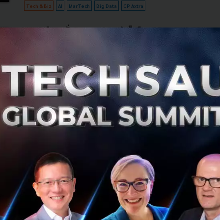
Tech & Biz
AI
MarTech
Big Data
CP Axtra
ทรู คอร์ปอเรชั่น ประกาศความสำเร็จโครงการ “One
Network” รวมเสามากที่สุดในอาเซียน พร้อม
“Power Up” ยกระดับ 5G และ 4G เร็ว แรง
ครอบคลุมทั่วไทยเพื่อลูกค้าทรูและดีแทค10 ตุลาคม
2568Krittiya Yangyuen
ทรู คอร์ปอเรชั่น ก้าวสู่ความสำเร็จในการดำเนินงานกลยุทธ์
“One Network” ยกระดับมาตรฐานอุตสาหกรรมวงการ
โทรคมนาคมของไทยครั้งยิ่งใหญ่ ด้วยการรวมเสามือถือทรูและ
ดีแทคเสร็จสมบูรณ์ พร้อมยกระ...
ตุลาคม 13, 2025
| By
Techsauce Team
0
PR News
One Network
one-bangkok
true-corporation
ถอดแนวคิด Sigve Brekke ผู้นำที่เชื่อว่า 'ความไม่
สบายตัว' คือบ่อเกิดการเติบโตที่แท้จริง