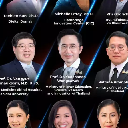
บนเวทีงาน Techsauce Global Summit 2025 แม่ทัพรายใหญ่
อย่าง Sigve Brekke ได้มาแบ่งบันปรัชญาการทำงานที่ไม่
เหมือนใคร ซึ่งกลายเป็นกุญแจสำคัญกในการนำพาองค์กรฝ่า
คลื่นลมแห่งการเปลี่ยนแปลงใ...
สิงหาคม 6, 2025
| By
Techsauce Team
45
Saucy Thoughts
AI
sigve-brekke
true-corporation
techsauce-global-summit-2025
มุ่งสู่แบรนด์ที่ลูกค้าเชื่อใจ ทรู คอร์ปอเรชั่น เปิด 3
ภารกิจใหญ่หลังควบรวม 2 ปี
ทรู คอร์ปอเรชั่น ได้ประกาศแนวทางการขับเคลื่อนองค์กรด้วย
3 พันธกิจหลัก โดยให้ความสำคัญสูงสุดกับ ‘ลูกค้า เป็นเป้า
หมายในการดำเนินงาน การประกาศครั้งนี้ถือเป็นการต่อยอด
ความสำเร็จหลังจาก...
พฤษภาคม 13, 2025
| By
Techsauce Team
1
News
true
dtac
sigve-brekke
true-corporation