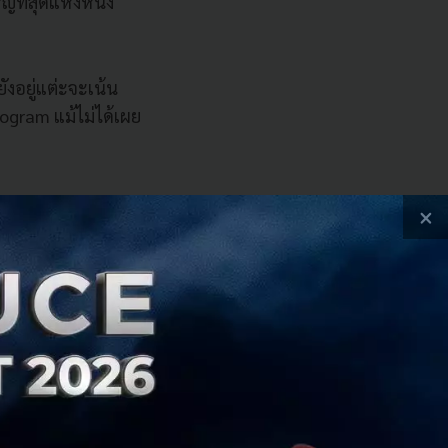
หญ่ที่สุดแห่งหนึ่ง
ยังอยู่แต่ะจะเน้น
program
แม้ไม่ได้เผย
×
lug and Play Tech
แล้ว
16
ทีม
cedes-Benz
ในการ
สำหรับยานยนต์
ๆ ของเอเชียคือ