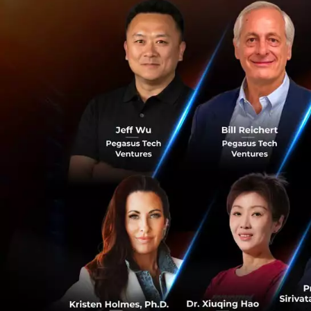
JFDI
ซึ่งได้รับการ
accelator
รุ่นปัจจ
ทางการตลาด
ในก
เป็นประเทศที่ขึ้น
อีก
อ้างอิงจาก
Techin
ความคิดเห็นกองบรร
กลยุทธ์ที่ไม่ชัดเจน
?
ช
การมี Accelerator 
รายที่ทำได้ดีก็รู้ว