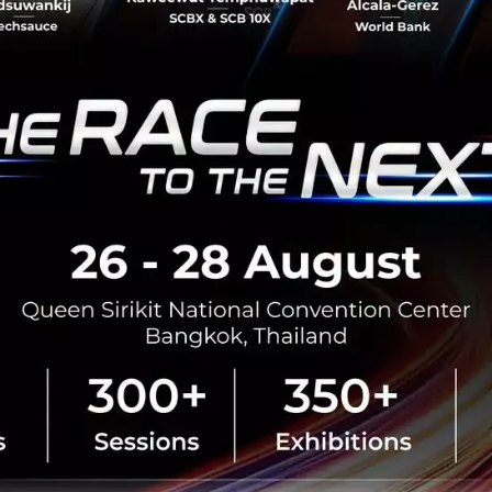
วยได้เลย
....
และนี่ถือเป็นกรณีที่เป้าหมาย และกระบวนการไม่ส
กลงทุนและผู้เล่นอื่นๆ ใน
Ecosystem
ควรมาช่วยกันคิดว่า จะส
นธุรกิจจริงๆ ได้อย่างไร มากกว่าการออกมาบ่นว่าไม่มี
Startup
ท
น
/
ลงทุน
re
Enterprise
Accelerator
No comment
RTICLE
รู้จัก Workplace Telepressur
ต้องรีบตอบแชทงาน แม้เลิกงานแล