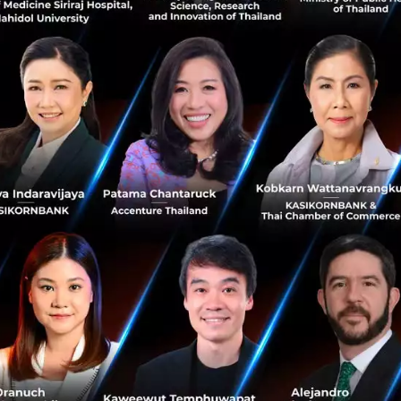
ป้าหมายทางธุรกิจขององค์กรคืออะไร และกระบวนการแก้ปัญหา
อกระบวนการที่ทำอยู่ กำลังตอบโจทย์และสอดคล้องกับเป้าหมา
สาย
Publisher
ซึ่งกำลังประสบปัญหาเฉกเช่นเดียวกับสื่อดั้งเดิ
ในช่วงไตรมาส
1
ของปีก่อน และต้องปลดพนักงานออก
10%
ภ
หยุด ในขณะเดียวกัน ผู้บริหารก็ออกมากล่าวว่ากำลังโฟกัสเรื่อง
กี่ยวข้อง หาช่องทางรายได้ใหม่ๆ และจัดการ
cost
ได้อย่างมีประส
H
ถ้ามองเผินๆ แม้กระบวนการหาทางออกทั้งการลงทุนและสร้า
ารโฟกัสเรื่องการค้นหานวัตกรรมใหม่ๆ ในการเสริมองค์กร แต่อ
ี่ต้องปรับตัวอย่างเร่งด่วนแล้ว โดยเฉพาะธุรกิจ
Publisher
ที่
 ในขณะนี้ แถมเลือดไหลอีกต่างหาก การตั้ง
accelerator
ดูเหมื
ตนเกินไป
Startup
ที่จบมาอาจไม่ได้ช่วยองค์กรที่กำลังประสบป