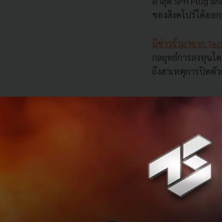
ล่าสุด
SPH Plug an
ของสิงคโปร์ได้ออ
มีข่าวรั่วมาจาก
Tech
กลยุทธ์การลงทุนโ
ถึงสาเหตุการปิดตัว
ย้
อนรอยกลับมาดูกันสั
SPH Plug and Pla
Center
หนึ่งใน
Inc
อย่างไรก็ตาม
Plug 
รันโครงการ
AutoBa
accelerator
นั้นม