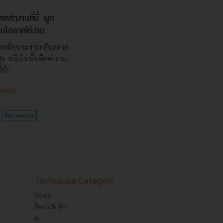
ทำงานที่นี่' พูด
ิ่มโอกาสได้งาน
เหมือนจะง่ายกลับกลาย
ด หนึ่งในนั้นคือคำถาม
่’...
 Team
สัมภาษณ์งาน
Techsauce Category
News
Tech & Biz
AI