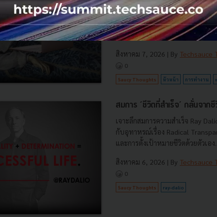
เคยสังเกตตัวเองไหมว่าทั้งที่เลิกงา
เตือนเรื่องงานเด้งขึ้นมา เราก็มักจ
ทันที เพราะลึก ๆ ในใจรู้สึกว่าต้องรี
Workplace Telepressure...
สิงหาคม 7, 2026
| By
Techsauce
0
Saucy Thoughts
หัวหน้า
การทำงาน
สมการ ‘ชีวิตที่สำเร็จ’ กลั่นจาก
เจาะลึกสมการความสำเร็จ Ray Dalio 
กับอุทาหรณ์เรื่อง Radical Transpare
และการตั้งเป้าหมายชีวิตด้วยตัวเอง..
สิงหาคม 6, 2026
| By
Techsauce
0
Saucy Thoughts
ray-dalio