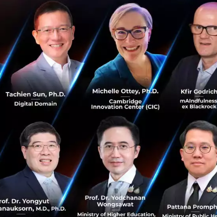
สนับสนุนจาก
Infocomm Investments (IIPL)
ซึ่งปัจจุบันก็ปิดต
ุบันจะเป็นกลุ่มขององค์กรต่างๆ ที่มีฐานลูกค้า มีช่องทางการจัด
ารทำงานร่วมกับ
Startup
กลุ่มนี้เรียกว่า
Corporate Accelerat
ไปถึงจุดที่มีจำนวนมากเกินความต้องการ จนหลายคนคาดหวังอาจ
Asia
ณาธิการ
่วงแห่งการเรียนรู้ของบรรดา
Accelerator
มากเกินไป ก็เหมือนในทุกๆ สังคม ที่มีทั้งรายที่ทำได้ดี และไม
่าตนเองจะช่วย Startup อย่างไร ปั้นให้เกิด Startup ที่มีคุณภา