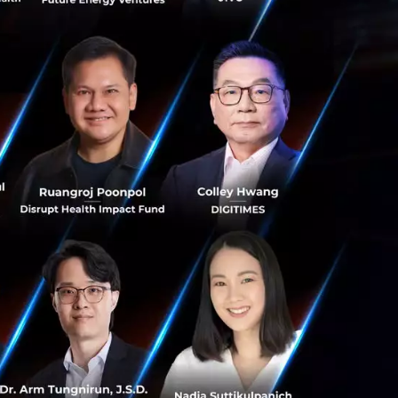
คืออะไร
?
การค้นหา
ยใหญ่ของธุรกิจอยู่
มแบบอื่นๆ
ซึ่งกำไร
ายในช่วง
2
ปี
และดู
นวัตกรรม และลงทุน
ิทธิภาพมากขึ้น
ง
accelerator
ดู
ีกมุมหนึ่งกลับไม่
ประสบปัญหาหนัก
อนไม่ทันการ และ
ัญหาได้ทัน หรืออาจ