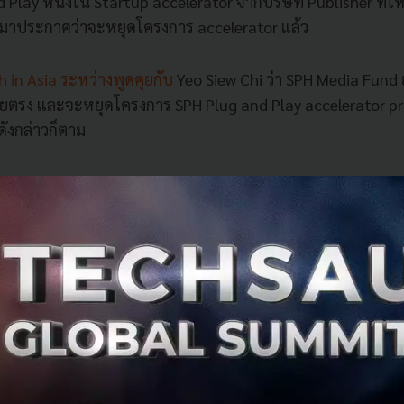
d Play
หนึ่งใน
Startup accelerator
จากบริษัท
Publisher
ที่ใ
กมาประกาศว่าจะหยุดโครงการ
accelerator
แล้ว
 in Asia
ระหว่างพูดคุยกับ
Yeo Siew Chi
ว่า
SPH Media Fund
ดยตรง และจะหยุดโครงการ
SPH Plug and Play accelerator 
ดังกล่าวก็ตาม
กนิดว่าที่มาของ
SPH Plug and Play
มาจากไหน
y
ความร่วมมือระหว่างบริษัทหนังสือพิมพ์ขนาดใหญ่
SPH
และ
P
ubator
ชั้นนำสำหรับ
Startup
มี
Startup
ร่วมโครงการออกไป
and Play
ไม่ได้ปิดตัวลงในสิงคโปร์เสียทีเดียว ยังคงร่วมกับ
Mer
hn Singapore program
ซึ่งเน้นสายการพัฒนาบริการใหม่ๆ 
ีมาหลายแบบ รายที่หลายคนคุ้นเคยและถือเป็น
accelerator
แรก