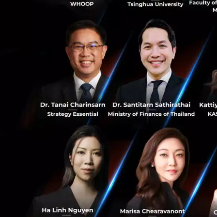
กับองค์กร
0
แต่จุดสำคัญคือ เ
นวัตกรรมใหม่ๆ หรื
หรือไม่
?
0
สำหรับ
SPH
ธุรกิจ
นั้นตกลงกว่า
47%
ยังไม่มีทีท่าว่าจะ
ในธุรกิจมีเดียที่เ
กรณีศึกษาของ
SP
เหมือนจะสนับสนุนก
สอดคล้องกับองค์กรท
มากกว่าธุรกิจอื่นๆ
อาจขี่ช้างจับตั๊กแ