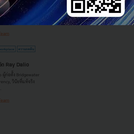
นไปแล้ว แต่พอมีแจ้ง
ะรีบหยิบมือถือมาอ่าน
บตอบเดี๋ยวนั้น
 Team
workplace
ความกดดัน
ชีวิต Ray Dalio
ผู้ก่อตั้ง Bridgewater
ncy, วินัยที่แท้จริง
.
 Team