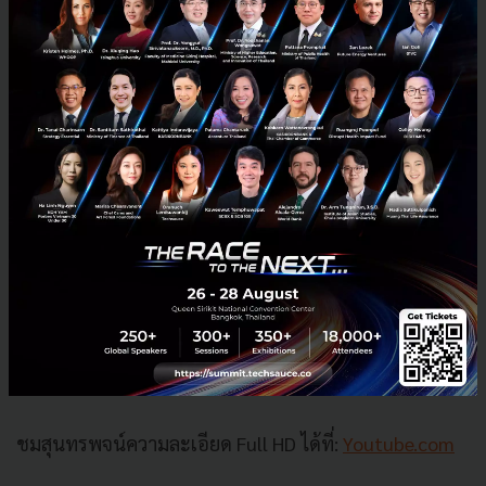
หัวใจและสัญชาตญาณของตัวเอง
บทเรียนนี้คือเครื่องเตือนใจที่ทรงพลังที่สุด ให้เราใช้ชีวิต
อย่างกล้าหาญและซื่อสัตย์ต่อตัวเอง อย่าปล่อยให้เสียงของ
คนอื่นดังกว่าเสียงในใจ และอย่าเสียเวลาอันมีค่าไปกับการ
เดินตามเส้นทางที่คนอื่นขีดไว้ให้
และในตอนท้ายของสุนทรพจน์ จ็อบส์ได้ทิ้งคำคมที่เป็น
เหมือนบทสรุปและคำอวยพรให้กับบัณฑิตทุกคนว่า “Stay
Hungry. Stay Foolish.” (จงหิวกระหาย จงทำตัวโง่เขลาอยู่
เสมอ) เพื่อเป็นเครื่องเตือนใจให้ทุกคนเปิดใจเรียนรู้สิ่ง
ใหม่อยู่เสมอ และกล้าที่จะเสี่ยงทำในสิ่งที่แตกต่าง โดยไม่
ต้องกลัวว่าจะดูโง่ในสายตาใคร
ชมสุนทรพจน์ความละเอียด Full HD ได้ที่:
Youtube.com