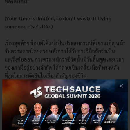
ของคนอื่น"
(Your time is limited, so don’t waste it living
someone else’s life.)
เรื่องสุดท้าย จ็อบส์ได้แบ่งปันประสบการณ์ที่เขาเผชิญหน้า
กับความตายโดยตรง หลังจากได้รับการวินิจฉัยว่าเป็น
มะเร็งตับอ่อน การตระหนักว่าชีวิตนั้นมีวันสิ้นสุดและเวลา
ของเรามีอยู่อย่างจำกัด ได้กลายเป็นเครื่องมือที่ทรงพลัง
ที่สุดในการตัดสินใจเรื่องสำคัญของชีวิต
×
เขาเล่าว่า การระลึกถึงความตายอยู่เสมอช่วยขจัดสิ่งที่ไม่
จำเป็นออกไป ทั้งความคาดหวังจากคนอื่น ความหยิ่งทะนง
ความกลัวที่จะล้มเหลวหรืออับอาย เพราะเมื่อเทียบกับ
ความตายแล้ว สิ่งเหล่านี้ล้วนเป็นเรื่องเล็กน้อย เหลือไว้
เพียงสิ่งที่สำคัญอย่างแท้จริงเท่านั้น นั่นคือการทำตามเสียง