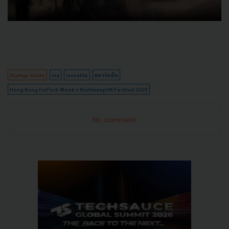
Startup Guide
nia
investhk
สตาร์ทอัพ
Hong Kong FinTech Week x StartmeupHK Festival 2025
No comment