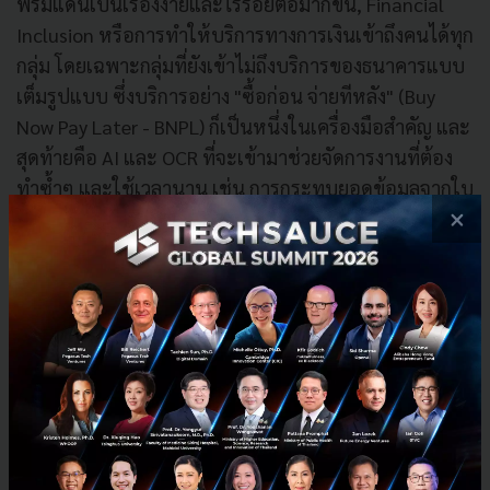
พรมแดนเป็นเรื่องง่ายและไร้รอยต่อมากขึ้น, Financial
Inclusion หรือการทำให้บริการทางการเงินเข้าถึงคนได้ทุก
กลุ่ม โดยเฉพาะกลุ่มที่ยังเข้าไม่ถึงบริการของธนาคารแบบ
เต็มรูปแบบ ซึ่งบริการอย่าง "ซื้อก่อน จ่ายทีหลัง" (Buy
Now Pay Later - BNPL) ก็เป็นหนึ่งในเครื่องมือสำคัญ และ
สุดท้ายคือ AI และ OCR ที่จะเข้ามาช่วยจัดการงานที่ต้อง
ทำซ้ำๆ และใช้เวลานาน เช่น การกระทบยอดข้อมูลจากใบ
×
แจ้งหนี้ให้กลายเป็นเรื่องง่ายและอัตโนมัติ
คำแนะนำถึง Fintech ที่ต้องการทำงานร่วมกับธนาคาร
โดยชี้ให้เห็นถึงสิ่งที่ธนาคารมองหา นั่นคือ 'ความสัมพันธ์ที่
เป็นประโยชน์ร่วมกัน โดยย้ำว่า Fintech มีความเร็ว
ธนาคารมีสเกลและความแข็งแกร่ง