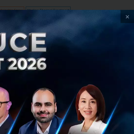
stainable Focus
Alkaline Thermal Treatment
×