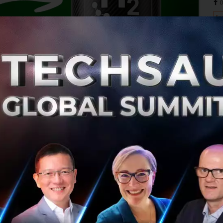
0
Su
สวิตฯ เตรียมฝัง ‘แบตเตอรี่ยักษ์’ เก็บไฟฟ้าจากพลังงาน
สะอาด ไม่ติดไฟ จะชาร์จกี่ครั้งก็ไม่เสื่อม
สวิตเซอร์แลนด์ ขุดอุโมงค์ลึก 27 เมตร สร้าง 'แบตเตอรี่ยักษ์
ใต้ดิน' ความจุ 2.1 GWh แก้ Pain Point พลังงานสะอาดไม่
เสถียร ยึดจุดยุทธศาสตร์จ่ายไฟ 3 ประเทศหลักในยุโรป...
มิถุนายน 8, 2026
| By
Techsauce Team