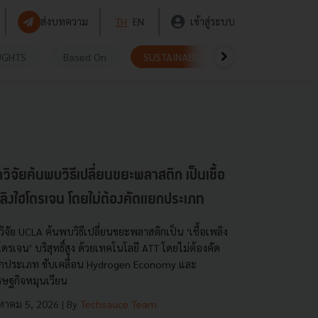
ส่งบทความ
TH
EN
เข้าสู่ระบบ
UGHTS
Based On
SUSTAINABLE
VIDEOS
P
กวิจัยค้นพบวิธีเปลี่ยนขยะพลาสติก เป็นเชื้อ
ลิงไฮโดรเจน โดยไม่ต้องคัดแยกประเภท
วิจัย UCLA ค้นพบวิธีเปลี่ยนขยะพลาสติกเป็น ‘เชื้อเพลิง
ดรเจน’ บริสุทธิ์สูง ด้วยเทคโนโลยี ATT โดยไม่ต้องคัด
กประเภท ขับเคลื่อน Hydrogen Economy และ
รษฐกิจหมุนเวียน
งหาคม 5, 2026
| By
Techsauce Team