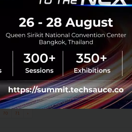
0
Sustainable Focus
TNFD
biodiversity
Natural Capital
มูลนิธิแม่ฟ้าหลวงฯ
เยอรมนี หนึ่งในประเทศต้นแบบ ‘โรงไฟฟ้าเสมือน’ ของ
โลก
เยอรมนีถือเป็นหนึ่งในประเทศที่ถูกพูดถึงในฐานะผู้บุกเบิก
เทคโนโลยี 'โรงไฟฟ้าเสมือน' หรือ Virtual Power Plant
(VPP)...
พฤษภาคม 16, 2026
| By
Techsauce Team
0
Sustainable Focus
ev
VPP
Jan Lozek
พลังงานสะอาด
70
71
›