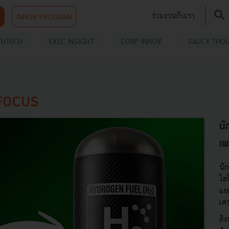
ร่วมงานกับเรา
INNOV PROGRAM
THTECH
EXEC INSIGHT
CORP INNOV
SAUCY THO
 FOCUS
นั
เพ
นัก
ไฮโ
แย
เศ
สิ