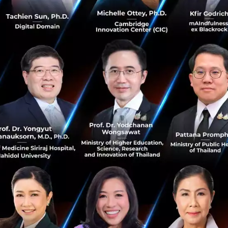
0
Sustainable Focus
battery
green-energy
Rock Zero สตาร์ทอัพจาก MIT ปั้นวิธีสกัดลิเทียม
ต้นทุนต่ำสุดในโลก ด้วยน้ำยากัดกระจก ได้ทั้งลิเทียม
อะลูมินา ซิลิกา
นักวิจัย MIT และสตาร์ทอัพ Rock Zero เปิดวิธีสกัดลิเทียมจาก
หินด้วยแอมโมเนียมฟลูออไรด์ ทำงานที่อุณหภูมิต่ำ ไม่ต้องเผา
หินพันองศา ต้นทุนถูกลงราวครึ่งหนึ่ง ปล่อยคาร์บอนน้อยลง
แถมได้อะลู...
พฤษภาคม 29, 2026
| By
Techsauce Team
0
Sustainable Focus
EV
MIT
Mining
Lithium
สยามพิวรรธน์ × UNDP BIOFIN รวมพลังทุกภาค
ส่วน แลกเปลี่ยนองค์ความรู้เรื่องธรรมชาติ พร้อมเปิด