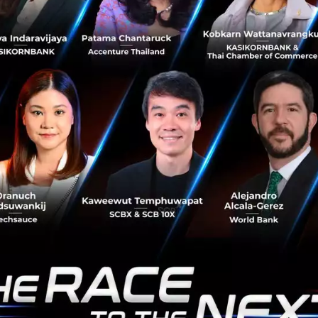
ตัว "NEXTOPIA Gaming" เปลี่ยนเกมให้กลายเป็น
เงินทุนฟื้นฟูธรรมชาติ
สยามพิวรรธน์ × UNDP BIOFIN รวมพลังทุกภาคส่วนสร้างแรง
กระเพื่อมเพื่อธรรมชาติในระดับโลก เปิดพื้นที่ NEXTOPIA
ศูนย์การค้าสยามพารากอน ให้กลายเป็น Local-to-Global
Hub แลกเปลี่ยนองค์ความร...
พฤษภาคม 28, 2026
| By
Techsauce Team
0
Sustainable Focus
UNDP
COP17
BIOFIN
NEXTOPIA
หลัง Net Zero ต้องรู้จัก 'ความหลากหลายทางชีวภาพ
(Biodiversity)' เรื่องใหญ่ที่ภาคธุรกิจเลี่ยงไม่ได้
หลังจากที่ได้ยินคำว่า Net Zero กับ Carbon Credit บ่อยแล้ว
อีกคำที่ภาคธุรกิจต้องโฟกัส คือ 'ความหลากหลายทางชีวภาพ
(Biodiversity)' เพราะในอนาคตต้องทำรายงาน TNFD และ
เก็บ Biodiversity C...
พฤษภาคม 27, 2026
| By
Techsauce Team