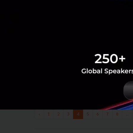
‹
1
2
3
4
5
6
7
8
...