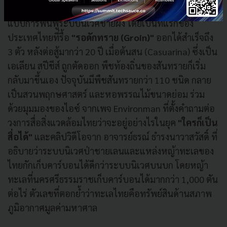
พระบาทสมเด็จพระมงกุฎเกล้าเจ้าอยู่หัว ที่กลายเป็นต้น
แบบการฟื้นฟูระบบนิเวศชายฝั่ง โดยเป็นที่แรกของ
ประเทศไทยที่รื้อ
"รอดักทราย (Groin)
"
ออกได้สำเร็จถึง
3 ตัว หลังต่อสู้มากว่า 20 ปี เมื่อต้นสน (Casuarina) ซึ่งเป็น
เอเลียน สปีชีส์ ถูกตัดออก พืชท้องถิ่นของสันทรายก็เริ่ม
กลับมาขึ้นเอง ปัจจุบันมีพืชสันทรายกว่า 110 ชนิด กลาย
เป็นสวนพฤกษศาสตร์ และหอพรรณไม้ขนาดย่อม ร่วม
ด้วยมุมมองของไอซ์ จากเพจ Environman ที่ตั้งคำถามต่อ
วงการสื่อสิ่งแวดล้อมไทยว่าจะอยู่อย่างไรในยุค
"ใครก็เป็น
สื่อได้"
และคลิปวิดีโอจาก อาจารย์ธรณ์ ธำรงนาวาสวัสดิ์ ที่
อธิบายว่าระบบนิเวศป่าชายเลนและแหล่งหญ้าทะเลของ
ไทยกักเก็บคาร์บอนได้ดีกว่าระบบนิเวศบนบก โดยหญ้า
ทะเลที่นครศรีธรรมราชเก็บคาร์บอนได้มากกว่า 1,000 ตัน
ต่อไร่ ตัวเลขที่ตอกย้ำว่าทะเลไทยคือทรัพย์สินด้านสภาพ
ภูมิอากาศมูลค่ามหาศาล