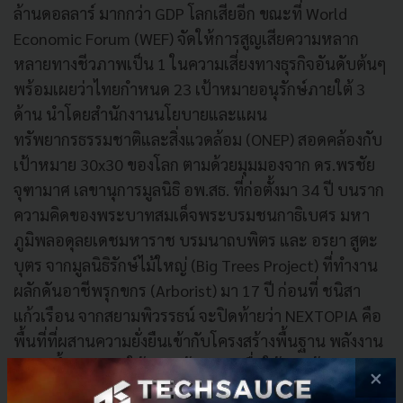
ล้านดอลลาร์ มากกว่า GDP โลกเสียอีก ขณะที่ World
Economic Forum (WEF) จัดให้การสูญเสียความหลาก
หลายทางชีวภาพเป็น 1 ในความเสี่ยงทางธุรกิจอันดับต้นๆ
พร้อมเผยว่าไทยกำหนด 23 เป้าหมายอนุรักษ์ภายใต้ 3
ด้าน นำโดยสำนักงานนโยบายและแผน
ทรัพยากรธรรมชาติและสิ่งแวดล้อม (ONEP) สอดคล้องกับ
เป้าหมาย 30x30 ของโลก ตามด้วยมุมมองจาก ดร.พรชัย
จุฑามาศ เลขานุการมูลนิธิ อพ.สธ. ที่ก่อตั้งมา 34 ปี บนราก
ความคิดของพระบาทสมเด็จพระบรมชนกาธิเบศร มหา
ภูมิพลอดุลยเดชมหาราช บรมนาถบพิตร และ อรยา สูตะ
บุตร จากมูลนิธิรักษ์ไม้ใหญ่ (Big Trees Project) ที่ทำงาน
ผลักดันอาชีพรุกขกร (Arborist) มา 17 ปี ก่อนที่ ชนิสา
แก้วเรือน จากสยามพิวรรธน์ จะปิดท้ายว่า NEXTOPIA คือ
พื้นที่ที่ผสานความยั่งยืนเข้ากับโครงสร้างพื้นฐาน พลังงาน
ระบบน้ำ และการให้ความรู้ชุมชน เพื่อใช้ฐานผู้คน
×
200,000 คนต่อวันสร้างการระดมทุนสาธารณะผ่านเกมที่