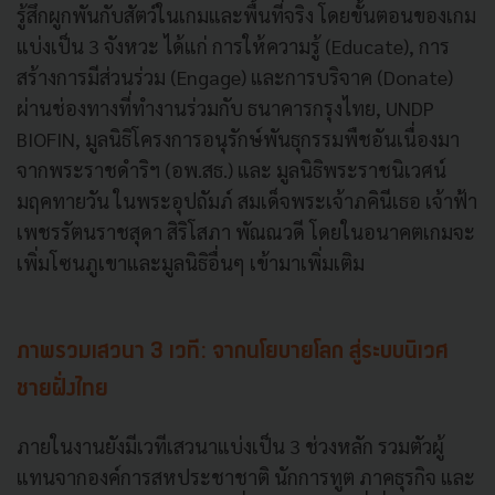
รู้สึกผูกพันกับสัตว์ในเกมและพื้นที่จริง โดยขั้นตอนของเกม
แบ่งเป็น 3 จังหวะ ได้แก่ การให้ความรู้ (Educate), การ
สร้างการมีส่วนร่วม (Engage) และการบริจาค (Donate)
ผ่านช่องทางที่ทำงานร่วมกับ ธนาคารกรุงไทย, UNDP
BIOFIN, มูลนิธิโครงการอนุรักษ์พันธุกรรมพืชอันเนื่องมา
จากพระราชดำริฯ (อพ.สธ.) และ มูลนิธิพระราชนิเวศน์
มฤคทายวัน ในพระอุปถัมภ์ สมเด็จพระเจ้าภคินีเธอ เจ้าฟ้า
เพชรรัตนราชสุดา สิริโสภา พัณณวดี โดยในอนาคตเกมจะ
เพิ่มโซนภูเขาและมูลนิธิอื่นๆ เข้ามาเพิ่มเติม
ภาพรวมเสวนา 3 เวที: จากนโยบายโลก สู่ระบบนิเวศ
ชายฝั่งไทย
ภายในงานยังมีเวทีเสวนาแบ่งเป็น 3 ช่วงหลัก รวมตัวผู้
แทนจากองค์การสหประชาชาติ นักการทูต ภาคธุรกิจ และ