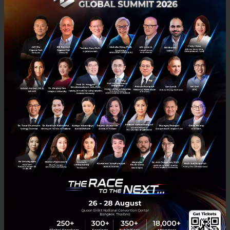
เข้าใจง่าย
The Blue Frontier
พาผู้ฟังลงไปที่ชะอำ เกล้ามาศ ยิบอิน
ซอย ผู้อำนวยการสำนักงานมูลนิธิพระราชนิเวศน์
มฤคทายวัน เล่าถึงพระราชวังโบราณอายุ 102 ปีของ