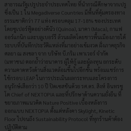
สาธารณรัฐเปรูประจำประเทศไทย ที่นำกรณีศึกษาจากเปรู
ซึ่งเป็น 1 ใน Megadiverse Countries มีพื้นที่คุ้มครองทาง
ธรรมชาติกว่า 77 แห่ง ครอบคลุม 17-18% ของประเทศ
โดยซูเปอร์ฟู้ดอย่างคีนัว (Quinoa), มาคา (Maca), กาแฟ
ออร์แกนิก และบลูเบอร์รี ล้วนผลิตโดยชาวพื้นเมืองภายใต้
ระบบที่บันทึกประวัติแหล่งที่มาอย่างเข้มงวด ฝั่งภาคธุรกิจ
ศลยา ณ สงขลา จาก บริษัท บี.กริม เพาเวอร์ จำกัด
(มหาชน) ตอกย้ำว่าธนาคาร ผู้ให้กู้ และผู้ลงทุน ยกระดับ
ความคาดหวังด้านสิ่งแวดล้อมขึ้นไปอีกขั้น พร้อมแชร์การ
ใช้กรอบ LEAP ในการประเมินผลกระทบและโครงการ
อนุรักษ์เสือกว่า 10 ปี ปิดเซสชันด้วย รศ.ดร. สิงห์ อินทรชู
โต Chief of NEXTOPIA และที่ปรึกษาด้านความยั่งยืน ที่
ขยายภาพแนวคิด Nature Positive เบื้องหลังการ
ออกแบบ NEXTOPIA ตั้งแต่หลังคา Skylight, Kinetic
Floor ไปจนถึง Sustainability Protocol ที่ทุกร้านค้าต้อง
ปฏิบัติตาม